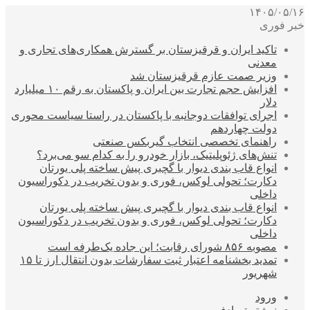
۱۴۰۵/۰۵/۱۶
خبر فوری
تاکید ایران و قرقیزستان بر گسترش همکاری‌های تجاری و
معدنی
وزیر صمت عازم قرقیزستان شد
افزایش حجم تجارت بین ایران و پاکستان به رقم ۱۰ میلیارد
دلار
اجرای توافقات دوجانبه با پاکستان در راستا سیاست محوری
دولت چهاردهم
راهنمای تخصصی انتخاب گیربکس صنعتی
تنش‌های ژئوپلیتیک، بازار خودرو را به کدام سو می‌برد؟
انواع قاب بندی دیوار با گچبری پیش ساخته پلی یورتان
دکارت؛ تحولی لوکس، فوری و بدون تخریب در دکوراسیون
داخلی
انواع قاب بندی دیوار با گچبری پیش ساخته پلی یورتان
دکارت؛ تحولی لوکس، فوری و بدون تخریب در دکوراسیون
داخلی
مصوبه ۸۵۶ شورای رقابت؛ این جاده یک‌طرفه است
تمدید بخشنامه اعتبار ثبت سفارشات بدون انتقال ارز تا ۱۵
شهریور
ورود