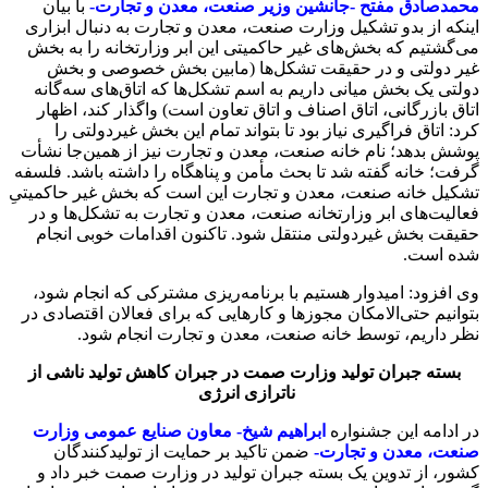
محمدصادق مفتح -جانشین وزیر صنعت، معدن و تجارت-
با بیان
اینکه از بدو تشکیل وزارت صنعت، معدن و تجارت به دنبال ابزاری
می‌گشتیم که بخش‌های غیر حاکمیتی این ابر وزارتخانه را به بخش
غیر دولتی و در حقیقت تشکل‌ها (مابین بخش خصوصی و بخش
دولتی یک بخش میانی داریم به اسم تشکل‌ها که اتاق‌های سه‌گانه
اتاق بازرگانی، اتاق اصناف و اتاق تعاون است) واگذار کند، اظهار
کرد: اتاق فراگیری نیاز بود تا بتواند تمام این بخش غیردولتی را
پوشش بدهد؛ نام خانه صنعت، معدن و تجارت نیز از همین‌جا نشأت
گرفت؛ خانه گفته شد تا بحث مأمن و پناهگاه را داشته باشد. فلسفه
تشکیل خانه صنعت، معدن و تجارت این است که بخش غیر حاکمیتیِ
فعالیت‌های ابر وزارتخانه صنعت، معدن و تجارت به تشکل‌ها و در
حقیقت بخش غیردولتی منتقل شود. تاکنون اقدامات ‌خوبی انجام
شده است.
وی افزود: امیدوار هستیم با برنامه‌ریزی مشترکی که انجام شود،
بتوانیم حتی‌الامکان مجوزها و کارهایی که برای فعالان اقتصادی در
نظر داریم، توسط خانه صنعت، معدن و تجارت انجام شود.
بسته جبران تولید وزارت صمت در جبران کاهش تولید ناشی از
ناترازی‌ انرژی
در ادامه این جشنواره
ابراهیم شیخ- معاون صنایع عمومی وزارت
صنعت، معدن و تجارت-
ضمن تاکید بر حمایت از تولیدکنندگان
کشور، از تدوین یک بسته جبران تولید در وزارت صمت خبر داد و