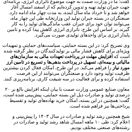
گفت: ما در وزارت صمت به جهت موضوع ناترازی‌ انرژی، برنامه‌ای
جهت جبران تولید تهیه و تدوین کرده‌ایم که از اسفند امسال آغاز
خواهد شد و تا خرداد ماه سال آینده، به مدت چهار ماه ادامه دارد.
صنعتگران در بسته جبران تولید این وزارتخانه طی این چهار ماه،
می‌توانند توان خود برای جبران عقب ماندگی‌های تولید را به کار
گیرند. بر اساس این طرح، ناترازی انرژی کاهش پیدا کرده و تامین
پایدار انرژی برای واحدهای تولیدی صورت می‌گیرد.
وی تصریح کرد: در این بسته حمایتی، سیاست‌های حمایتی و تمهیدات
ویژه‌ای برای کاهش فشار مالی بر تولیدکنندگان در نظر گرفته شده
است که
افزایش
مهلت در پرداخت تعهدات مالی به سازمان‌های
مالیاتی و بیمه‌ای
،
تسهیل در پرداخت بدهی‌ها
و
تسریع در تامین ارز
مورد نیاز
را فراهم می‌کند. در این طرح، امکان فعال کردن بیشترین
ظرفیت تولید وجود دارد و صنعتگران می‌توانند از این فرصت
استفاده کرده و برای فعالیت در سه شیفت کاری، برنامه‌ریزی کنند.
معاون صنایع عمومی‌ وزارت صمت با بیان اینکه افزایش بالغ بر ٢٠
درصدی تولید و صادرات ذیل این بسته حمایتی، پیش‌بینی‌ شده است،
گفت: همچنین در این بسته، امکان خرید نهاده‌های تولید و تقسیط
پرداختی‌ها نیز فراهم شده است.
شیخ همچنین رشد تولید و صادرات در سال ۱۴۰۳ را پیش‌بینی و
اعلام کرد: طی ۱۰ ماهه امسال شاهد رشد تولید و صادرات در
رشته‌های صنعتی مختلف بودیم.