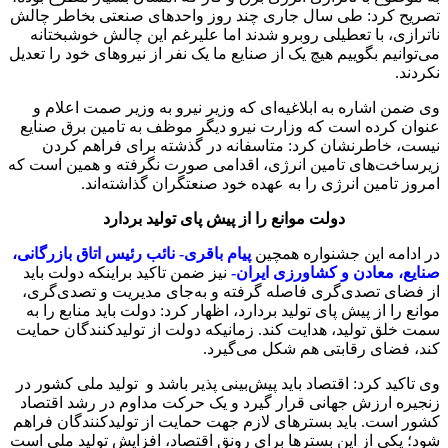
تصریح کرد: طی سال جاری چند روز واحدهای صنعتی بخاطر چالش
ناترازی‌، با تعطیلی روبرو شدند اما علیرغم این چالش خوشبختانه
می‌توانیم بگوییم هیچ یک از صنایع ما یک نفر از نیروهای خود را تعدیل
نکردند.
وی ضمن اشاره به ابلاغیه‌ای که وزیر نیرو به وزیر صمت اعلام و
عنوان کرده است که وزارت نیرو دیگر موظف به تامین برق صنایع
نیست، خاطرنشان کرد: متاسفانه در گذشته برای فراهم کردن
زیرساخت‌های تامین انرژی، اقدامی صورت نگرفته و همین است که‌
امروز تامین انرژی را به عهده خود صنعتگران گذاشته‌اند.
دولت موانع را از پیش پای تولید بردارد
در ادامه این جشنواره همچین
پیام باقری- نائب رئیس اتاق بازرگانی،
صنایع، معادن و کشاورزی ایران-
نیز ضمن تاکید براینکه دولت باید
از فضای تصدی‌گری فاصله گرفته و به‌جای مدیریت و تصدی‌گری،
موانع را از پیش پای تولید بردارد، اظهار کرد: دولت باید منابع را به
سمت خلق تولید، هدایت کند. زمانیکه دولت از تولیدکنندگان حمایت
کند، فضای رقابتی هم شکل می‌گیرد.
وی تاکید کرد: اقتصاد باید پیش‌بینی پذیر باشد و تولید ملی کشور در
زنجیره ارزش جهانی قرار گیرد و یک حرکت مداوم در رشد اقتصاد
کشور است. باید بسترهای لازم جهت حمایت از تولیدکنندگان فراهم
شود؛ یکی از این بسترها برای رونق اقتصاد، افزایش تولید ملی است