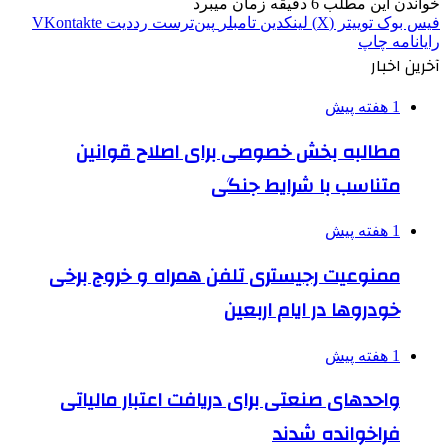
خواندن این مطلب 6 دقیقه زمان میبرد
فیس بوک
توییتر (X)
لینکدین
‫تامبلر
‫پین‌ترست
‫رددیت
‫VKontakte
رایانامه
چاپ
آخرین اخبار
1 هفته پیش
مطالبه بخش خصوصی برای اصلاح قوانین
متناسب با شرایط جنگی
1 هفته پیش
ممنوعیت رجیستری تلفن همراه و خروج برخی
خودروها در ایام اربعین
1 هفته پیش
واحدهای صنعتی برای دریافت اعتبار مالیاتی
فراخوانده شدند