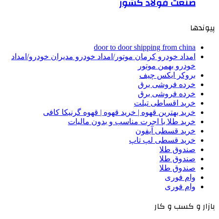
صنعت فولاد کشور
پیوندها
door to door shipping from china
امداد خودرو کرمان موتور/امداد خودرو مدیران خودرو/امداد
خودرو بهمن موتور
بروکر ایکس چیف
خرده فروشی برق
خرده فروشی برق
خرید اقساطی تبلت
خرید بهترین قهوه | خرید قهوه | قهوه گرنیکا کافی
خرید طلا با اجرت مناسب و بدون مالیات
خرید قسطی آیفون
خرید قسطی لپ تاپ
صندوق طلا
صندوق طلا
صندوق طلا
وام فوری
وام فوری
بازار و کسب و کار