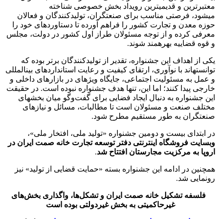
معتبرترین و قدیمی‎ترین رویداد بخش خصوصی شناخته
می‎شود، فرصتی مناسب برای صنعتگران، تولیدکنندگان و فعالان
حوزه معدن و تجارت کشور را فراهم ‎آورده تا دستاوردهای خود را
معرفی کرده و از توجه مسئولان طراز اول کشور در دولت، مجلس
و قوه قضاییه بهره‎مند شوند.
یکی از اهداف این جشنواره، تقدیر از تولیدکنندگان برتر بوده که
توانسته‎اند با نوآوری، ارتقای کیفیت و رعایت استانداردهای بین‎المللی
و عمل به مسئولیت اجتماعی، جایگاه ویژه‎ای در بازارهای داخلی و
خارجی پیدا کنند؛ اما این، تنها هدف جشنواره نبوده است. در حقیقت
این جشنواره به دنبال ایجاد فضایی برای گفت‌وگو میان بخش‎های
مختلف صنعت و مسئولان است تا مطالبات، مسائل و نیازهای
صنعتگران به طور مستقیم مطرح شود.
در ابتدای بیست و دومین جشنواره «تولید ملی، افتخار ملی»،
وب‎سایت فروشگاه اینترنتی دفتر توسعه تجارت خانه صمت ایران در
اروپا به مرکزیت مجارستان افتتاح شد
.
همچنین در ادامه این جشنواره بسته «حمایت قضایی از تولید» نیز
رونمایی شد.
فلسفه تشکیل خانه‌ صمت ایران و تشکل‌ها، واگذاری بخش‌های
غیرحاکمیتی به بخش غیردولتی بوده است