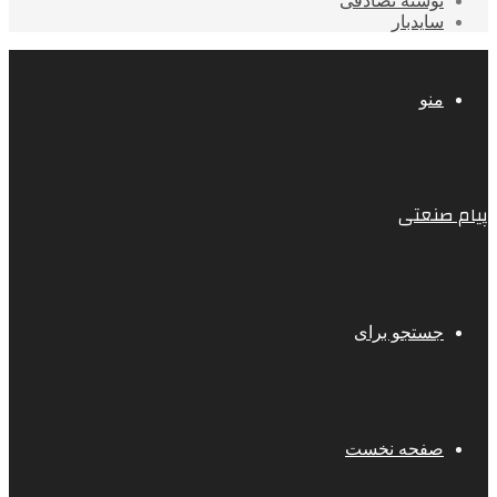
نوشته تصادفی
سایدبار
منو
پیام صنعتی
جستجو برای
صفحه نخست