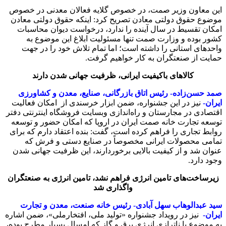
این معاون وزیر صمت، در خصوص گلایه فعالان معدنی در خصوص
موضوع حقوق دولتی معادن تصریح کرد: اینکه حقوق دولتی معادن
امکان تقسیط در سال آینده را ندارد، درخواست دیوان محاسبات
کشور بوده و وزارت صمت تنها مسئولیت ابلاغ این موضوع به
واحدهای استانی را داشته است؛ اما تمام تلاش خود را در جهت
حمایت از صنعتگران به کار خواهیم گرفت.
کالاهای باکیفیت ایرانی، ظرفیت جهانی شدن دارند
صمد حسن‌زاده- رئیس اتاق بازرگانی، صنایع، معدن و کشاورزی
ایران-
نیز در این جشنواره، ضمن ابزار خرسندی از امکان فعالیت
اقتصادی در مجارستان و راه‌اندازی وب‎سایت فروشگاه اینترنتی دفتر
توسعه تجارت خانه صمت ایران در اروپا که امکان حضور و توسعه
روابط تجاری را فراهم کرده است، گفت: بنده اعتقاد دارم که برای
تمامی محصولات ایرانی مخصوصاً در صنایع دستی و فرش که
عنوان شد و از کیفیت بالایی برخوردارند، این ظرفیت جهانی شدن
وجود دارد.
زیرساخت‌های تامین انرژی فراهم نشد، تامین انرژی به صنعتگران
واگذاری شد
سید عبدالوهاب سهل آبادی- رئیس خانه صنعت، معدن و تجارت
ایران-
نیز در رویداد جشنواره «تولید ملی، افتخارملی»، ضمن اشاره
به موضوع با ناترازی انرژی برق و گاز که امسال بسیار مطرح بوده،