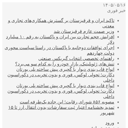
۱۴۰۵/۰۵/۱۶
خبر فوری
تاکید ایران و قرقیزستان بر گسترش همکاری‌های تجاری و
معدنی
وزیر صمت عازم قرقیزستان شد
افزایش حجم تجارت بین ایران و پاکستان به رقم ۱۰ میلیارد
دلار
اجرای توافقات دوجانبه با پاکستان در راستا سیاست محوری
دولت چهاردهم
راهنمای تخصصی انتخاب گیربکس صنعتی
تنش‌های ژئوپلیتیک، بازار خودرو را به کدام سو می‌برد؟
انواع قاب بندی دیوار با گچبری پیش ساخته پلی یورتان
دکارت؛ تحولی لوکس، فوری و بدون تخریب در دکوراسیون
داخلی
انواع قاب بندی دیوار با گچبری پیش ساخته پلی یورتان
دکارت؛ تحولی لوکس، فوری و بدون تخریب در دکوراسیون
داخلی
مصوبه ۸۵۶ شورای رقابت؛ این جاده یک‌طرفه است
تمدید بخشنامه اعتبار ثبت سفارشات بدون انتقال ارز تا ۱۵
شهریور
ورود