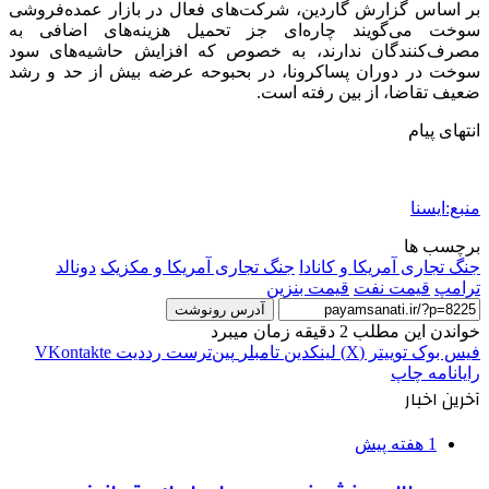
بر اساس گزارش گاردین، شرکت‌های فعال در بازار عمده‌فروشی
سوخت می‌گویند چاره‌ای جز تحمیل هزینه‌های اضافی به
مصرف‌کنندگان ندارند، به‌ خصوص که افزایش حاشیه‌های سود
سوخت در دوران پساکرونا، در بحبوحه عرضه بیش از حد و رشد
ضعیف تقاضا، از بین رفته است.
انتهای پیام
منبع:ایسنا
برچسب ها
جنگ تجاری آمریکا و کانادا
جنگ تجاری آمریکا و مکزیک
دونالد
ترامپ
قيمت نفت
قیمت بنزین
آدرس رونوشت
خواندن این مطلب 2 دقیقه زمان میبرد
فیس بوک
توییتر (X)
لینکدین
‫تامبلر
‫پین‌ترست
‫رددیت
‫VKontakte
رایانامه
چاپ
آخرین اخبار
1 هفته پیش