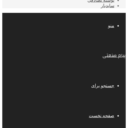
نوشته تصادفی
سایدبار
منو
پیام صنعتی
جستجو برای
صفحه نخست