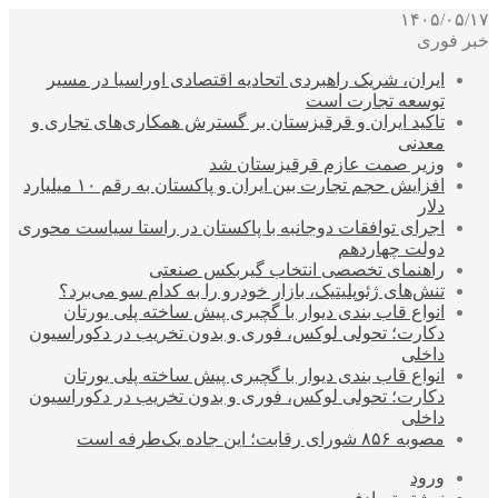
۱۴۰۵/۰۵/۱۷
خبر فوری
ایران، شریک راهبردی اتحادیه اقتصادی اوراسیا در مسیر
توسعه تجارت است
تاکید ایران و قرقیزستان بر گسترش همکاری‌های تجاری و
معدنی
وزیر صمت عازم قرقیزستان شد
افزایش حجم تجارت بین ایران و پاکستان به رقم ۱۰ میلیارد
دلار
اجرای توافقات دوجانبه با پاکستان در راستا سیاست محوری
دولت چهاردهم
راهنمای تخصصی انتخاب گیربکس صنعتی
تنش‌های ژئوپلیتیک، بازار خودرو را به کدام سو می‌برد؟
انواع قاب بندی دیوار با گچبری پیش ساخته پلی یورتان
دکارت؛ تحولی لوکس، فوری و بدون تخریب در دکوراسیون
داخلی
انواع قاب بندی دیوار با گچبری پیش ساخته پلی یورتان
دکارت؛ تحولی لوکس، فوری و بدون تخریب در دکوراسیون
داخلی
مصوبه ۸۵۶ شورای رقابت؛ این جاده یک‌طرفه است
ورود