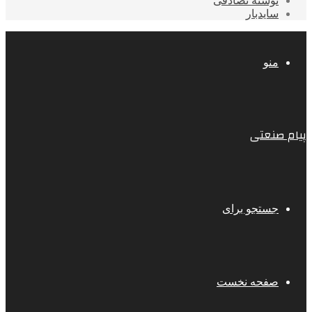
نوشته تصادفی
سایدبار
منو
پیام صنعتی
جستجو برای
صفحه نخست