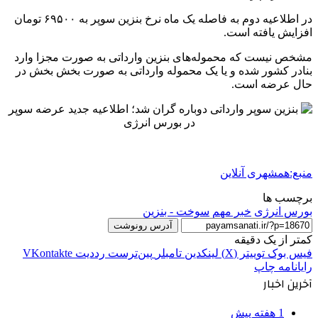
در اطلاعیه دوم به فاصله یک ماه نرخ بنزین سوپر به ۶۹۵۰۰ تومان
افزایش یافته است.
مشخص نیست که محموله‌های بنزین وارداتی به صورت مجزا وارد
بنادر کشور شده و یا یک محموله وارداتی به صورت بخش بخش در
حال عرضه است.
منبع:همشهری آنلاین
برچسب ها
بورس انرژی
خبر مهم
سوخت - بنزین
آدرس رونوشت
کمتر از یک دقیقه
فیس بوک
توییتر (X)
لینکدین
‫تامبلر
‫پین‌ترست
‫رددیت
‫VKontakte
رایانامه
چاپ
آخرین اخبار
1 هفته پیش