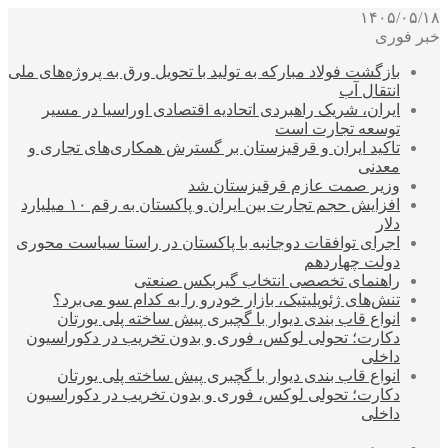
۱۴۰۵/۰۵/۱۸
خبر فوری
بازگشت فولاد مبارکه به تولید با تحویل ورق به پروژه‌های ملی
انتقال آب
ایران، شریک راهبردی اتحادیه اقتصادی اوراسیا در مسیر
توسعه تجارت است
تاکید ایران و قرقیزستان بر گسترش همکاری‌های تجاری و
معدنی
وزیر صمت عازم قرقیزستان شد
افزایش حجم تجارت بین ایران و پاکستان به رقم ۱۰ میلیارد
دلار
اجرای توافقات دوجانبه با پاکستان در راستا سیاست محوری
دولت چهاردهم
راهنمای تخصصی انتخاب گیربکس صنعتی
تنش‌های ژئوپلیتیک، بازار خودرو را به کدام سو می‌برد؟
انواع قاب بندی دیوار با گچبری پیش ساخته پلی یورتان
دکارت؛ تحولی لوکس، فوری و بدون تخریب در دکوراسیون
داخلی
انواع قاب بندی دیوار با گچبری پیش ساخته پلی یورتان
دکارت؛ تحولی لوکس، فوری و بدون تخریب در دکوراسیون
داخلی