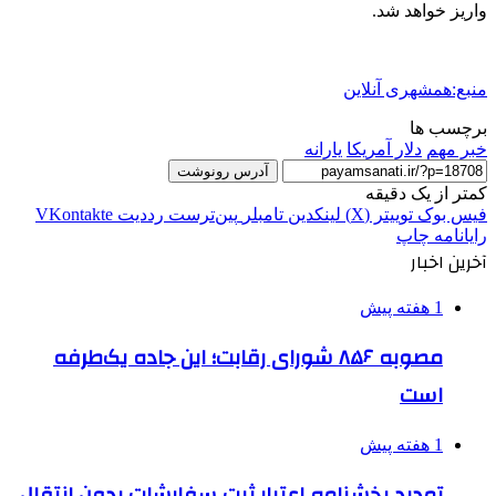
واریز خواهد شد.
منبع:همشهری آنلاین
برچسب ها
خبر مهم
دلار آمريكا
یارانه
آدرس رونوشت
کمتر از یک دقیقه
فیس بوک
توییتر (X)
لینکدین
‫تامبلر
‫پین‌ترست
‫رددیت
‫VKontakte
رایانامه
چاپ
آخرین اخبار
1 هفته پیش
مصوبه ۸۵۶ شورای رقابت؛ این جاده یک‌طرفه
است
1 هفته پیش
تمدید بخشنامه اعتبار ثبت سفارشات بدون انتقال