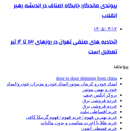
پیوندی ماندگار؛ جایگاه اصناف در اندیشه رهبر
انقلاب
۱۴۰۵/۰۴/۱۲
اتحادیه های صنفی تهران در روزهای ۱۳ تا ۱۶ تیر
تعطیل است
پیوندها
door to door shipping from china
امداد خودرو کرمان موتور/امداد خودرو مدیران خودرو/امداد
خودرو بهمن موتور
بروکر ایکس چیف
خرده فروشی برق
خرده فروشی برق
خرید اقساطی تبلت
خرید بهترین قهوه | خرید قهوه | قهوه گرنیکا کافی
خرید طلا با اجرت مناسب و بدون مالیات
خرید قسطی آیفون