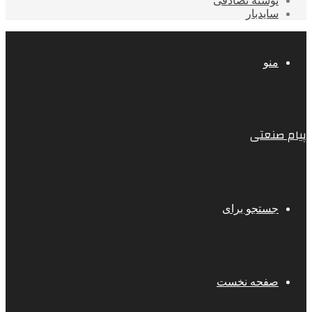
نوشته تصادفی
سایدبار
منو
پیام صنعتی
جستجو برای
صفحه نخست