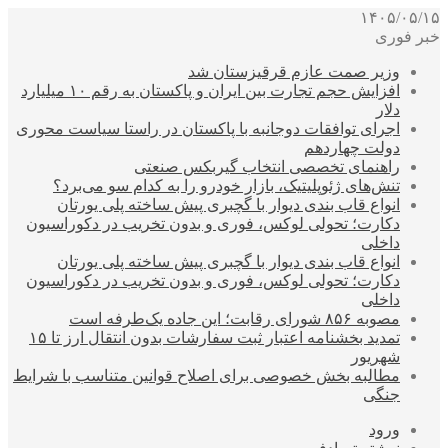
۱۴۰۵/۰۵/۱۵
خبر فوری
وزیر صمت عازم قرقیزستان شد
افزایش حجم تجارت بین ایران و پاکستان به رقم ۱۰ میلیارد
دلار
اجرای توافقات دوجانبه با پاکستان در راستا سیاست محوری
دولت چهاردهم
راهنمای تخصصی انتخاب گیربکس صنعتی
تنش‌های ژئوپلیتیک، بازار خودرو را به کدام سو می‌برد؟
انواع قاب بندی دیوار با گچبری پیش ساخته پلی یورتان
دکارت؛ تحولی لوکس، فوری و بدون تخریب در دکوراسیون
داخلی
انواع قاب بندی دیوار با گچبری پیش ساخته پلی یورتان
دکارت؛ تحولی لوکس، فوری و بدون تخریب در دکوراسیون
داخلی
مصوبه ۸۵۶ شورای رقابت؛ این جاده یک‌طرفه است
تمدید بخشنامه اعتبار ثبت سفارشات بدون انتقال ارز تا ۱۵
شهریور
مطالبه بخش خصوصی برای اصلاح قوانین متناسب با شرایط
جنگی
ورود