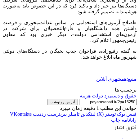
دستگاه‌ها نیز خبر داد و تأکید کرد که در این خصوص باید به‌صورت
هوشمندانه تصمیم گرفته شود.
«اصلاح آزمون‌های استخدامی بر اساس عدالت‌محوری و فرصت
داشتن همه دانشگاهیان و فارغ‌التحصیلان برای شرکت در
آزمون‌های استخدامی دولت»، دیگر خبری بود که معاون
رئیس‌جمهور اعلام کرد.
به گفته رفیع‌زاده، فراخوان جذب نخبگان در دستگاه‌های دولتی
شهریور ماه ابلاغ خواهد شد.
منبع:همشهری آنلاین
برچسب ها
حقوق و دستمزد
دولت
هزینه
آدرس رونوشت
خواندن این مطلب 1 دقیقه زمان میبرد
فیس بوک
توییتر (X)
لینکدین
‫تامبلر
‫پین‌ترست
‫رددیت
‫VKontakte
رایانامه
چاپ
آخرین اخبار