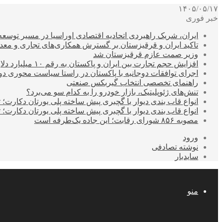
۱۴۰۵/۰۵/۱۷
خبر فوری
ایران، شریک راهبردی اتحادیه اقتصادی اوراسیا در مسیر توسع
تاکید ایران و قرقیزستان بر گسترش همکاری‌های تجاری و معد
وزیر صمت عازم قرقیزستان شد
افزایش حجم تجارت بین ایران و پاکستان به رقم ۱۰ میلیارد دلار
اجرای توافقات دوجانبه با پاکستان در راستا سیاست محوری د
راهنمای تخصصی انتخاب گیربکس صنعتی
تنش‌های ژئوپلیتیک، بازار خودرو را به کدام سو می‌برد؟
انواع قاب بندی دیوار با گچبری پیش ساخته پلی یورتان دکارت
انواع قاب بندی دیوار با گچبری پیش ساخته پلی یورتان دکارت
مصوبه ۸۵۶ شورای رقابت؛ این جاده یک‌طرفه است
ورود
نوشته تصادفی
سایدبار
منو