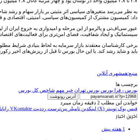
۲.۷ تا ۲.۸ میلیون واحد در نوسان بود و چهار مرتبه کانال ۲.۸ میلیون را از دست داد. ۲۱ اسفند نیز به پایین کانال ۲.۷ میلیون سقوط کرد، اما ۲۵ اسفند مجددا آن را تصاحب کرد.
داد: کمیسیون مشترک از کمیسیون‌های سیاسی، امنیتی، اقتصادی و قض
سیستماتیک و ایجاد شفافیت، فضای امن‌تری برای فعالیت‌های اقتصادی ا
برخی کارشناسان معتقدند بازار سرمایه به لحاظ بنیادی شرایط مطلوبی 
باید و شاید رشد کند. با این حال بورس تا قبل از ریزش‌های اخیر رکوردشکنی کرده و برا
منبع:همشهری آنلاین
برچسب ها
بورس - فرا بورس
بورس تهران
خبر مهم
شاخص کل بورس
آدرس رونوشت
خواندن این مطلب 2 دقیقه زمان میبرد
فیس بوک
توییتر (X)
لینکدین
‫تامبلر
‫پین‌ترست
‫رددیت
‫VKontakte
رایان
آخرین اخبار
1 هفته پیش