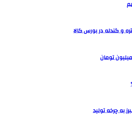
یم
ره و گندله در بورس کالا