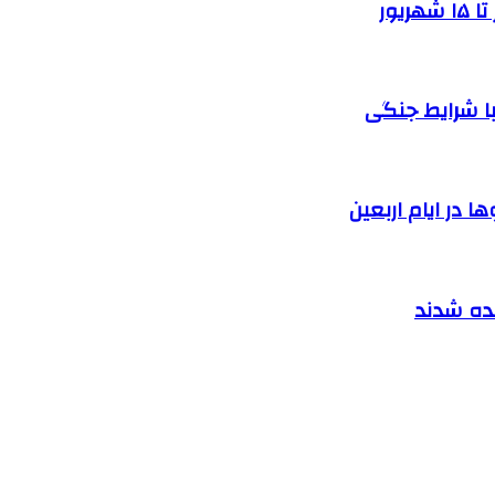
یور
ا شرایط جنگی
 در ایام اربعین
نده شدند