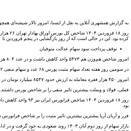
به گزارش همشهری آنلاین به نقل از ایسنا، امروز تالار شیشه‌ای همچون دو روز گذشته قرمزپو
کرده بود. این در حالی است که از روز بازگشایی در پنجم فروردین تا ۱۰ فروردین بازار سهام افزایشی بود.
توقف پرداخت سود سهام عدالت متوفیان
امروز شاخص هم‌وزن هم ۵۴۷۳ واحد کاهش داشت و در عدد ۸۰۴ هزار و ۹۱۵ واحد ایستاد.
در سومین روز هفته تعداد سهام مثبت بورس ۶۸ عدد و سهام منفی ۲۶۲ عدد بود. تعداد خریداران به ۷۱ هزار نفر رسید. به طور کلی بازار ۰.۹۷ درصد کاهش داشت.
امروز ۴۵۰ هزار فقره معامله به ارزش حدود ۸۵۴۷ میلیارد تومان در بازار سهام انجام شد.
فملی، فولاد و وبملت بیشترین تاثیر منفی را بر شاخص بورس داشتند. ا
بود.
فزر و آریان آریا بیشترین بیشترین تاثیر مثبت را بر شاخص فرابورس د