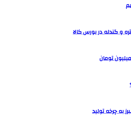
یم
ره و گندله در بورس کالا