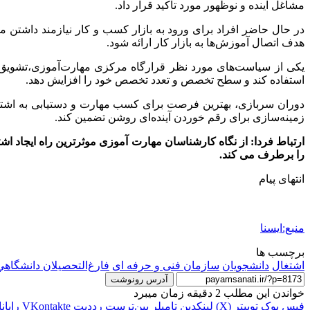
مشاغل آینده و نوظهور مورد تاکید قرار داد.
در حال حاضر افراد برای ورود به بازار کسب و کار نیازمند داشتن 
هدف اتصال آموزش‌ها به بازار کار ارائه شود.
یکی از سیاست‌های مورد نظر قرارگاه مرکزی مهارت‌آموزی،تشویق 
استفاده کند و سطح تخصص و تعدد تخصص خود را افزایش دهد.
دوران سربازی، بهترین فرصت برای کسب مهارت و دستیابی به اشتغا
زمینه‌سازی برای رقم خوردن آینده‌ای روشن تضمین کند.
ارتباط فردا: از نگاه کارشناسان مهارت آموزی موثرترین راه ایجاد 
را برطرف می کند.
انتهای پیام
منبع:ایسنا
برچسب ها
اشتغال
دانشجويان
سازمان فنی و حرفه ای
فارغ‌التحصيلان دانشگاهي
آدرس رونوشت
خواندن این مطلب 2 دقیقه زمان میبرد
فیس بوک
توییتر (X)
لینکدین
‫تامبلر
‫پین‌ترست
‫رددیت
‫VKontakte
رایان