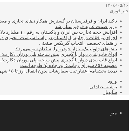
۱۴۰۵/۰۵/۱۶
خبر فوری
تاکید ایران و قرقیزستان بر گسترش همکاری‌های تجاری و معد
وزیر صمت عازم قرقیزستان شد
افزایش حجم تجارت بین ایران و پاکستان به رقم ۱۰ میلیارد دلار
اجرای توافقات دوجانبه با پاکستان در راستا سیاست محوری د
راهنمای تخصصی انتخاب گیربکس صنعتی
تنش‌های ژئوپلیتیک، بازار خودرو را به کدام سو می‌برد؟
انواع قاب بندی دیوار با گچبری پیش ساخته پلی یورتان دکارت
انواع قاب بندی دیوار با گچبری پیش ساخته پلی یورتان دکارت
مصوبه ۸۵۶ شورای رقابت؛ این جاده یک‌طرفه است
تمدید بخشنامه اعتبار ثبت سفارشات بدون انتقال ارز تا ۱۵ شهریور
ورود
نوشته تصادفی
سایدبار
منو