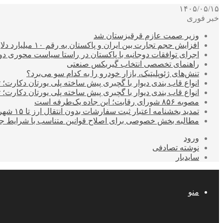
۱۴۰۵/۰۵/۱۵
خبر فوری
وزیر صمت عازم قرقیزستان شد
افزایش حجم تجارت بین ایران و پاکستان به رقم ۱۰ میلیارد دلار
اجرای توافقات دوجانبه با پاکستان در راستا سیاست محوری د
راهنمای تخصصی انتخاب گیربکس صنعتی
تنش‌های ژئوپلیتیک، بازار خودرو را به کدام سو می‌برد؟
انواع قاب بندی دیوار با گچبری پیش ساخته پلی یورتان دکارت
انواع قاب بندی دیوار با گچبری پیش ساخته پلی یورتان دکارت
مصوبه ۸۵۶ شورای رقابت؛ این جاده یک‌طرفه است
تمدید بخشنامه اعتبار ثبت سفارشات بدون انتقال ارز تا ۱۵ شهریور
مطالبه بخش خصوصی برای اصلاح قوانین متناسب با شرایط ج
ورود
نوشته تصادفی
سایدبار
منو