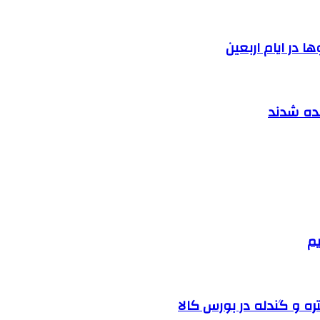
 در ایام اربعین
نده شدند
یم
ره و گندله در بورس کالا