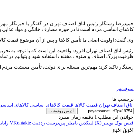
حمیدرضا رستگار رئیس اتاق اصناف تهران در گفتگو با خبرنگار مه
کالاهای اساسی مردم است تا در حوزه مصارف خانگی و مواد غذایی با
وی گفت: اولویت اصلی ما تأمین کالاها و پس از آن موضوع قیمت کالا
رئیس اتاق اصناف تهران افزود: واقعیت این است که با توجه به تحر
ظرفیت بزرگ اصناف و صنوف مختلف استفاده شود و بتوانیم در تمام
رستگار تاکید کرد: مهم‌ترین مسئله برای دولت، تأمین معیشت مردم ا
منبع:مهر
برچسب ها
اتاق اصناف تهران
قیمت کالاها
قیمت کالاهای اساسی
کالاهای اساسی
آدرس رونوشت
خواندن این مطلب 1 دقیقه زمان میبرد
فیس بوک
توییتر (X)
لینکدین
‫تامبلر
‫پین‌ترست
‫رددیت
‫VKontakte
رایان
آخرین اخبار