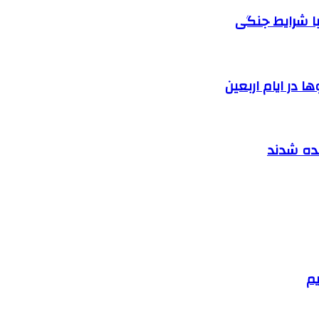
ا شرایط جنگی
 در ایام اربعین
نده شدند
یم