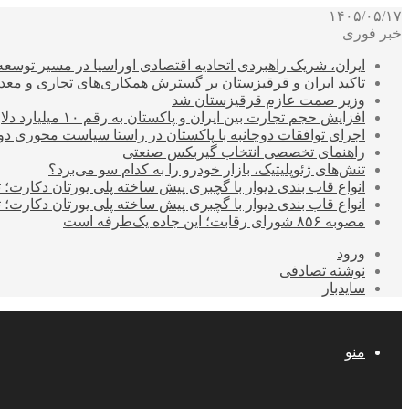
۱۴۰۵/۰۵/۱۷
خبر فوری
ایران، شریک راهبردی اتحادیه اقتصادی اوراسیا در مسیر توسع
تاکید ایران و قرقیزستان بر گسترش همکاری‌های تجاری و معد
وزیر صمت عازم قرقیزستان شد
افزایش حجم تجارت بین ایران و پاکستان به رقم ۱۰ میلیارد دلار
اجرای توافقات دوجانبه با پاکستان در راستا سیاست محوری د
راهنمای تخصصی انتخاب گیربکس صنعتی
تنش‌های ژئوپلیتیک، بازار خودرو را به کدام سو می‌برد؟
انواع قاب بندی دیوار با گچبری پیش ساخته پلی یورتان دکارت
انواع قاب بندی دیوار با گچبری پیش ساخته پلی یورتان دکارت
مصوبه ۸۵۶ شورای رقابت؛ این جاده یک‌طرفه است
ورود
نوشته تصادفی
سایدبار
منو