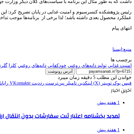
داشت که به طور مثال این برنامه با سیاست‌های کلان دیگر وزارت ج
رئیس پژوهشکده کنسرسیوم و امنیت غذایی در پایان تصریح کرد: این در
عملکرد محصول بعدی داشته باشد؛ لذا برخی از برنامه‌ها موجب تداخل
انتهای پیام
منبع:ایسنا
برچسب ها
امنیت غذایی
تولید دانه‌های روغنی
خودکفایی
دانه‌هاي روغني
کلزا
گلرن
آدرس رونوشت
خواندن این مطلب 5 دقیقه زمان میبرد
فیس بوک
توییتر (X)
لینکدین
‫تامبلر
‫پین‌ترست
‫رددیت
‫VKontakte
رایان
آخرین اخبار
1 هفته پیش
تمدید بخشنامه اعتبار ثبت سفارشات بدون انتقال ارز تا ۱۵ شهر
1 هفته پیش