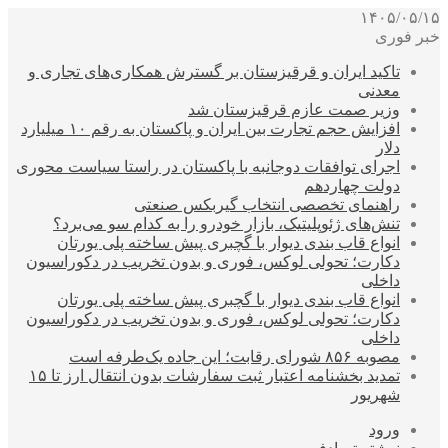
۱۴۰۵/۰۵/۱۵
خبر فوری
تاکید ایران و قرقیزستان بر گسترش همکاری‌های تجاری و
معدنی
وزیر صمت عازم قرقیزستان شد
افزایش حجم تجارت بین ایران و پاکستان به رقم ۱۰ میلیارد
دلار
اجرای توافقات دوجانبه با پاکستان در راستا سیاست محوری
دولت چهاردهم
راهنمای تخصصی انتخاب گیربکس صنعتی
تنش‌های ژئوپلیتیک، بازار خودرو را به کدام سو می‌برد؟
انواع قاب بندی دیوار با گچبری پیش ساخته پلی یورتان
دکارت؛ تحولی لوکس، فوری و بدون تخریب در دکوراسیون
داخلی
انواع قاب بندی دیوار با گچبری پیش ساخته پلی یورتان
دکارت؛ تحولی لوکس، فوری و بدون تخریب در دکوراسیون
داخلی
مصوبه ۸۵۶ شورای رقابت؛ این جاده یک‌طرفه است
تمدید بخشنامه اعتبار ثبت سفارشات بدون انتقال ارز تا ۱۵
شهریور
ورود