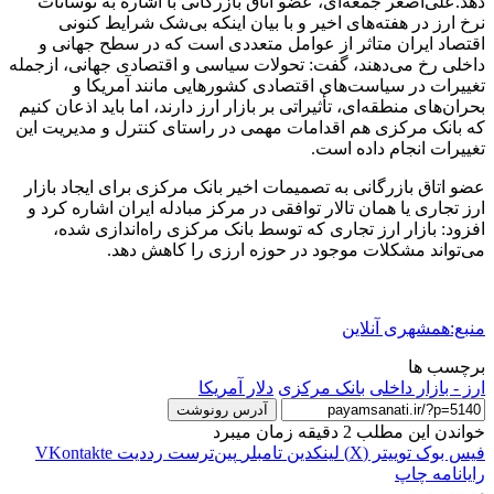
دهد.‌علی‌اصغر جمعه‌ای، عضو اتاق بازرگانی با اشاره به نوسانات
نرخ ارز در هفته‌های اخیر و با بیان اینکه بی‌شک شرایط کنونی
اقتصاد ایران متاثر از عوامل متعددی است که در سطح جهانی و
داخلی رخ می‌دهند، گفت: تحولات سیاسی و اقتصادی جهانی، ازجمله
تغییرات در سیاست‌های اقتصادی کشورهایی مانند آمریکا و
بحران‌های منطقه‌ای، تأثیراتی بر بازار ارز دارند، اما باید اذعان کنیم
که بانک مرکزی هم اقدامات مهمی در راستای کنترل و مدیریت این
تغییرات انجام داده است.‌
عضو اتاق بازرگانی به تصمیمات اخیر بانک مرکزی برای ایجاد بازار
ارز تجاری یا همان تالار توافقی در مرکز مبادله ایران اشاره کرد و
افزود: بازار ارز تجاری که توسط بانک مرکزی راه‌اندازی شده،
می‌تواند مشکلات موجود در حوزه ارزی را کاهش دهد.
منبع:همشهری آنلاین
برچسب ها
ارز - بازار داخلی
بانک مرکزی
دلار آمريكا
آدرس رونوشت
خواندن این مطلب 2 دقیقه زمان میبرد
فیس بوک
توییتر (X)
لینکدین
‫تامبلر
‫پین‌ترست
‫رددیت
‫VKontakte
رایانامه
چاپ