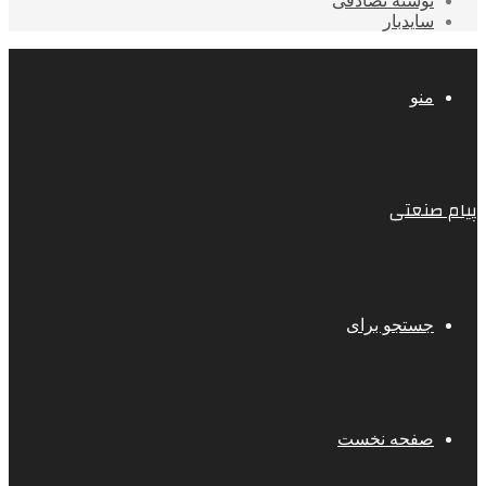
نوشته تصادفی
سایدبار
منو
پیام صنعتی
جستجو برای
صفحه نخست