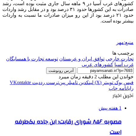
کشورهای غرب آسیا در ۹ ماهه
سال جاری
مثبت بوده است، رشد
صادرات به این کشورها حدود ۳۱ درصد بود و
در مقابل
رشد واردات
حدود ۲۱ درصد بود از این رو میزان صادرات ما نسبت به واردات
بیشتر بوده است.
منبع:مهر
برچسب ها
تجارت خارجی
توافق ایران و عربستان
توسعه تجارت با همسایگان
غرب آسیا
کشورهای عربی
آدرس رونوشت
خواندن این مطلب 2 دقیقه زمان میبرد
فیس بوک
توییتر (X)
لینکدین
‫تامبلر
‫پین‌ترست
‫رددیت
‫VKontakte
رایانامه
چاپ
آخرین اخبار
1 هفته پیش
مصوبه ۸۵۶ شورای رقابت؛ این جاده یک‌طرفه
است