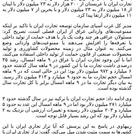
تجارت ایران با عربستان از ۲۰۰ هزار دلار به ۲۳ میلیون دلار با لبنان
از ۱۸ میلیون دلار به ۲۳ میلیون دلار و با بحرین از ۷ میلیون دلار به
۱۱ میلیون دلار ارتقا پیدا کرد.
مدیر کل
غرب آسیای سازمان توسعه تجارت ایران با تاکید بر اینکه
ممنوعیت‌های وارداتی عراق از ایران فصلی است، تصریح کرد:
مسئولان عراقی هر چند وقت یک بار با هدف حمایت از تولید داخلی
یا تعرفه‌ها را افزایش می‌دهند یا ممنوعیت‌های وارداتی وضع
می‌کنند. به عنوان مثال در زمینه محصولات کشاورزی و تولید
محصولات صنعتی از قانون حمایت از تولید داخلی استفاده می‌کنند،
اما با این وجود تجارت ایران با عراق در ۹ ماهه امسال، رشد ۳۵
درصدی داشت تجارت ما با این کشور در ۹ ماهه
سال گذشته
حدود
۶ میلیارد و ۹۷۲ میلیون دلار بود؛ این در حالی است که در ۹ ماهه
امسال حجم تجارت ما به حدود ۹ میلیارد و ۴۱۳ میلیون دلار رسید.
به بیان دیگر تجارت ما در ۹ ماهه امسال برابر با کل تجارت سال
گذشته بوده است.
وی ادامه داد: حجم تجارت ایران با ترکیه نیز در سال گذشته حدود ۳
میلیارد ۲۷۱ میلیون دلار بود اما در ۹ ماهه امسال این عدد به حدود ۵
میلیارد و ۲۰۳ میلیون دلار رسیده و تغییرات
ارزشی
آن نزدیک به ۲
میلیارد دلار بود که این رشد بسیار قابل توجه است.
ربیهاوی
در پاسخ به این پرسش که آیا تراز تجاری ایران با این
کشورها به سمت مثبت شدن میل می‌کند، گفت: تراز تجاری ایران با