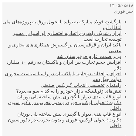
۱۴۰۵/۰۵/۱۸
خبر فوری
بازگشت فولاد مبارکه به تولید با تحویل ورق به پروژه‌های ملی
انتقال آب
ایران، شریک راهبردی اتحادیه اقتصادی اوراسیا در مسیر
توسعه تجارت است
تاکید ایران و قرقیزستان بر گسترش همکاری‌های تجاری و
معدنی
وزیر صمت عازم قرقیزستان شد
افزایش حجم تجارت بین ایران و پاکستان به رقم ۱۰ میلیارد
دلار
اجرای توافقات دوجانبه با پاکستان در راستا سیاست محوری
دولت چهاردهم
راهنمای تخصصی انتخاب گیربکس صنعتی
تنش‌های ژئوپلیتیک، بازار خودرو را به کدام سو می‌برد؟
انواع قاب بندی دیوار با گچبری پیش ساخته پلی یورتان
دکارت؛ تحولی لوکس، فوری و بدون تخریب در دکوراسیون
داخلی
انواع قاب بندی دیوار با گچبری پیش ساخته پلی یورتان
دکارت؛ تحولی لوکس، فوری و بدون تخریب در دکوراسیون
داخلی