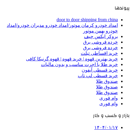
پیوندها
door to door shipping from china
امداد خودرو کرمان موتور/امداد خودرو مدیران خودرو/امداد
خودرو بهمن موتور
بروکر ایکس چیف
خرده فروشی برق
خرده فروشی برق
خرید اقساطی تبلت
خرید بهترین قهوه | خرید قهوه | قهوه گرنیکا کافی
خرید طلا با اجرت مناسب و بدون مالیات
خرید قسطی آیفون
خرید قسطی لپ تاپ
صندوق طلا
صندوق طلا
صندوق طلا
وام فوری
وام فوری
بازار و کسب و کار
۱۴۰۴/۰۱/۱۷