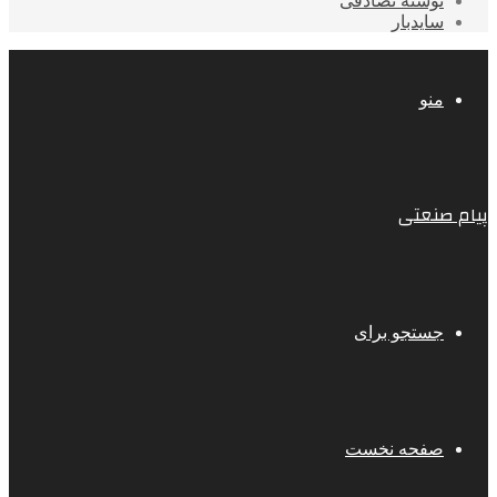
نوشته تصادفی
سایدبار
منو
پیام صنعتی
جستجو برای
صفحه نخست