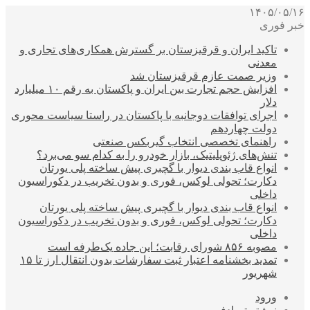
۱۴۰۵/۰۵/۱۶
خبر فوری
تاکید ایران و قرقیزستان بر گسترش همکاری‌های تجاری و
معدنی
وزیر صمت عازم قرقیزستان شد
افزایش حجم تجارت بین ایران و پاکستان به رقم ۱۰ میلیارد
دلار
اجرای توافقات دوجانبه با پاکستان در راستا سیاست محوری
دولت چهاردهم
راهنمای تخصصی انتخاب گیربکس صنعتی
تنش‌های ژئوپلیتیک، بازار خودرو را به کدام سو می‌برد؟
انواع قاب بندی دیوار با گچبری پیش ساخته پلی یورتان
دکارت؛ تحولی لوکس، فوری و بدون تخریب در دکوراسیون
داخلی
انواع قاب بندی دیوار با گچبری پیش ساخته پلی یورتان
دکارت؛ تحولی لوکس، فوری و بدون تخریب در دکوراسیون
داخلی
مصوبه ۸۵۶ شورای رقابت؛ این جاده یک‌طرفه است
تمدید بخشنامه اعتبار ثبت سفارشات بدون انتقال ارز تا ۱۵
شهریور
ورود