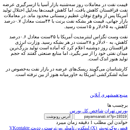
قیمت نفت در معاملات روز سه‌شنبه بازار آسیا با ازسرگیری عرضه
نفت قزاقستان کاهش یافت، اما کاهش قیمت‌ها به‌دلیل اختلال تولید
آمریکا پس از وقوع توفان عظیم زمستانی محدود ماند. در معاملات
بازار جهانی، قیمت هر بشکه نفت برنت با ۴۴سنت معادل ۰.۷درصد
کاهش، به ۶۵دلار و ۱۵سنت رسید.
نفت وست تگزاس اینترمدیت آمریکا با ۳۵سنت معادل ۰.۶درصد
کاهش، به ۶۰دلار و ۲۸سنت در هر بشکه رسید. وزارت انرژی
قزاقستان روز دوشنبه اعلام کرد که آماده است تولید بزرگ‌ترین
میدان نفتی خود را از سر بگیرد، اما منابع صنعتی گفتند که حجم
تولید هنوز اندک است.
کارشناسان می‌گویند ریسک‌های عرضه در بازار نفت به‌خصوص در
سایه لشکرکشی آمریکا به خاورمیانه هنوز از بین نرفته است.
منبع:همشهری آنلاین
برچسب ها
بورس تهران
شاخص کل بورس
آدرس رونوشت
خواندن این مطلب 1 دقیقه زمان میبرد
فیس بوک
توییتر (X)
لینکدین
‫تامبلر
‫پین‌ترست
‫رددیت
‫VKontakte