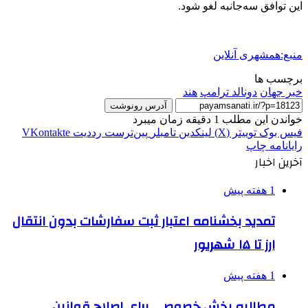
این توافق سه‌جانبه لغو شود.
منبع:همشهری آنلاین
برچسب ها
خبر جهان
دونالد ترامپ
هند
آدرس رونوشت
خواندن این مطلب 1 دقیقه زمان میبرد
فیس بوک
توییتر (X)
لینکدین
‫تامبلر
‫پین‌ترست
‫رددیت
‫VKontakte
رایانامه
چاپ
آخرین اخبار
1 هفته پیش
تمدید بخشنامه اعتبار ثبت سفارشات بدون انتقال
ارز تا ۱۵ شهریور
1 هفته پیش
مطالبه بخش خصوصی برای اصلاح قوانین