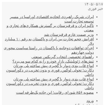
۱۴۰۵/۰۵/۱۷
خبر فوری
ایران، شریک راهبردی اتحادیه اقتصادی اوراسیا در مسیر
توسعه تجارت است
تاکید ایران و قرقیزستان بر گسترش همکاری‌های تجاری و
معدنی
وزیر صمت عازم قرقیزستان شد
افزایش حجم تجارت بین ایران و پاکستان به رقم ۱۰ میلیارد
دلار
اجرای توافقات دوجانبه با پاکستان در راستا سیاست محوری
دولت چهاردهم
راهنمای تخصصی انتخاب گیربکس صنعتی
تنش‌های ژئوپلیتیک، بازار خودرو را به کدام سو می‌برد؟
انواع قاب بندی دیوار با گچبری پیش ساخته پلی یورتان
دکارت؛ تحولی لوکس، فوری و بدون تخریب در دکوراسیون
داخلی
انواع قاب بندی دیوار با گچبری پیش ساخته پلی یورتان
دکارت؛ تحولی لوکس، فوری و بدون تخریب در دکوراسیون
داخلی
مصوبه ۸۵۶ شورای رقابت؛ این جاده یک‌طرفه است
ورود