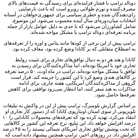
دونالد ترامپ با فشار فزاینده‌ای برای رسیدگی به قیمت‌های بالای
مصرف‌کننده و تورم طولانی روبرو است که باعث نارضایتی
رای‌دهندگان شده و خطری سیاسی برای جمهوری‌خواهان در آستانه
انتخابات میان‌دوره‌ای سال آینده محسوب می‌شود. این موضوع،
شامل کشاورزان می‌شود که تا حدی به دلیل عوامل بازار از جمله
برنامه تعرفه‌ای دونالد ترامپ با مشکل مواجه شده‌اند.
ترامپ پیش از این برخی از کودها مانند پتاس و اوره را از تعرفه‌های
به اصطلاح متقابلی که بر کانادا وضع کرده بود، معاف کرده بود.
کانادا و هند هر دو به دنبال توافق‌های تجاری برای تثبیت روابط
تجاری خود با آمریکا بوده‌اند، اما مذاکره‌کنندگان برای رسیدن به
توافق با مشکل مواجه بوده‌اند. ترامپ در ماه اوت، ۵۰ درصد تعرفه
بر کالاهای هندی وضع کرد تا این کشور را جریمه کند. قرار است
گروهی از مذاکره‌کنندگان آمریکایی، هفته جاری، برای ادامه
مذاکرات به هند سفر کنند، اما انتظار نمی‌رود توافقی برای کاهش
تعرفه‌ها حاصل شود.
بر اساس گزارش بلومبرگ، ترامپ پیش از این در واکنش به تبلیغات
تلویزیونی از سوی استان اونتاریوی کانادا که از دستور کار تجاری او
انتقاد می‌کرد، تهدید کرده بود که تعرفه‌های محصولات کانادایی را ۱۰
درصد افزایش خواهد داد. این تبلیغ، نرخ تعرفه این کشور بر کالاهایی
که تحت پوشش توافق تجاری آمریکای شمالی نیستند را به ۴۵ درصد
افزایش ‌داد. در روزهای اخیر، ترامپ همچنین پیشنهاد داده است که