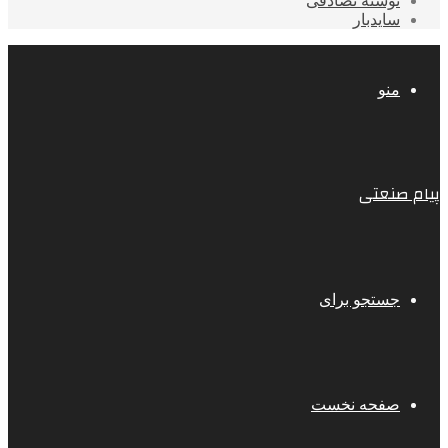
نوشته تصادفی
سایدبار
منو
پیام صنعتی
جستجو برای
صفحه نخست