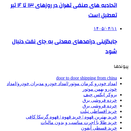
اتحادیه های صنفی تهران در روزهای ۱۳ تا ۱۶ تیر
تعطیل است
۱۴۰۵/۰۴/۱۱
جایگزینی درآمدهای معدنی به جای نفت دنبال
شود
پیوندها
door to door shipping from china
امداد خودرو کرمان موتور/امداد خودرو مدیران خودرو/امداد
خودرو بهمن موتور
بروکر ایکس چیف
خرده فروشی برق
خرده فروشی برق
خرید اقساطی تبلت
خرید بهترین قهوه | خرید قهوه | قهوه گرنیکا کافی
خرید طلا با اجرت مناسب و بدون مالیات
خرید قسطی آیفون