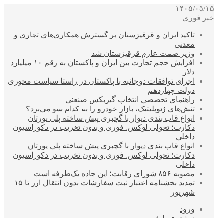
۱۴۰۵/۰۵/۱۵
خبر فوری
تاکید ایران و قرقیزستان بر گسترش همکاری‌های تجاری و
معدنی
وزیر صمت عازم قرقیزستان شد
افزایش حجم تجارت بین ایران و پاکستان به رقم ۱۰ میلیارد
دلار
اجرای توافقات دوجانبه با پاکستان در راستا سیاست محوری
دولت چهاردهم
راهنمای تخصصی انتخاب گیربکس صنعتی
تنش‌های ژئوپلیتیک، بازار خودرو را به کدام سو می‌برد؟
انواع قاب بندی دیوار با گچبری پیش ساخته پلی یورتان
دکارت؛ تحولی لوکس، فوری و بدون تخریب در دکوراسیون
داخلی
انواع قاب بندی دیوار با گچبری پیش ساخته پلی یورتان
دکارت؛ تحولی لوکس، فوری و بدون تخریب در دکوراسیون
داخلی
مصوبه ۸۵۶ شورای رقابت؛ این جاده یک‌طرفه است
تمدید بخشنامه اعتبار ثبت سفارشات بدون انتقال ارز تا ۱۵
شهریور
ورود