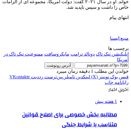
خواند. او در سال ۲۰۲۱ گفت: دولت آمریکا، مجموعه ای از الزامات
خاص را داشت و سپس ناپدید شد.
انتهای پیام
منبع:ایسنا
برچسب ها
اپلیکیشن تیک تاک
دونالد ترامپ
مایکروسافت
ممنوعیت تیک تاک در
آمریکا
آدرس رونوشت
خواندن این مطلب 1 دقیقه زمان میبرد
فیس بوک
توییتر (X)
لینکدین
‫تامبلر
‫پین‌ترست
‫رددیت
‫VKontakte
رایانامه
چاپ
آخرین اخبار
1 هفته پیش
مطالبه بخش خصوصی برای اصلاح قوانین
متناسب با شرایط جنگی