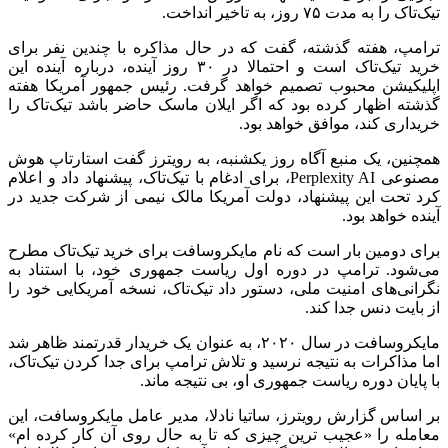
تیک‌تاک را به مدت ۷۵ روز، به تاخیر انداخت.
ترامپ، هفته گذشته، گفت که در حال مذاکره با چندین نفر برای
خرید تیک‌تاک است و احتمالا در ۳۰ روز آینده، درباره آینده این
اپلیکیشن محبوب تصمیم خواهد گرفت. رئیس جمهور آمریکا هفته
گذشته اظهار کرده بود که اگر ایلان ماسک حاضر باشد تیک‌تاک را
خریداری کند، موافق خواهد بود.
همچنین، یک منبع آگاه روز یکشنبه، به رویترز گفت استارتاپ هوش
مصنوعی Perplexity AI، برای ادغام با تیک‌تاک، پیشنهاد داد و اعلام
کرد تحت این پیشنهاد، دولت آمریکا مالک نیمی از شرکت جدید در
آینده خواهد بود.
برای دومین بار است که نام مایکروسافت برای خرید تیک‌تاک مطرح
می‌شود. ترامپ در دوره اول ریاست جمهوری خود، با استناد به
نگرانی‌های امنیت ملی، دستور داد تیک‌تاک، نسخه آمریکایی خود را
از بایت دنس جدا کند.
مایکروسافت در سال ۲۰۲۰، به عنوان یک خریدار قدرتمند ظاهر شد
اما مذاکرات به نتیجه نرسید و تلاش ترامپ برای جدا کردن تیک‌تاک،
با پایان دوره ریاست جمهوری او، بی نتیجه ماند.
بر اساس گزارش رویترز، ساتیا نادلا، مدیر عامل مایکروسافت، این
معامله را «عجیب ترین چیزی که تا به حال روی آن کار کرده ام»