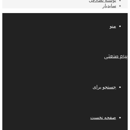
نوشته تصادفی
سایدبار
منو
پیام صنعتی
جستجو برای
صفحه نخست