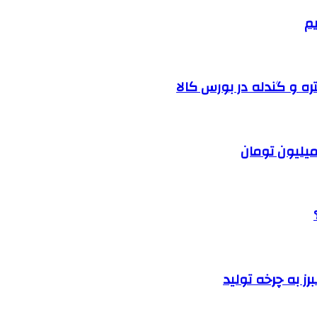
یم
ره و گندله در بورس کالا