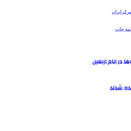
رک ایران
امه
چاپ
 در ایام اربعین
نده شدند