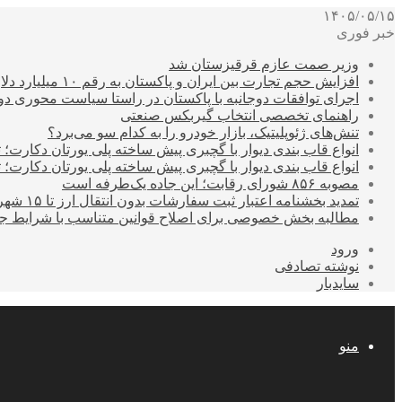
۱۴۰۵/۰۵/۱۵
خبر فوری
وزیر صمت عازم قرقیزستان شد
افزایش حجم تجارت بین ایران و پاکستان به رقم ۱۰ میلیارد دلار
اجرای توافقات دوجانبه با پاکستان در راستا سیاست محوری د
راهنمای تخصصی انتخاب گیربکس صنعتی
تنش‌های ژئوپلیتیک، بازار خودرو را به کدام سو می‌برد؟
انواع قاب بندی دیوار با گچبری پیش ساخته پلی یورتان دکارت
انواع قاب بندی دیوار با گچبری پیش ساخته پلی یورتان دکارت
مصوبه ۸۵۶ شورای رقابت؛ این جاده یک‌طرفه است
تمدید بخشنامه اعتبار ثبت سفارشات بدون انتقال ارز تا ۱۵ شهریور
مطالبه بخش خصوصی برای اصلاح قوانین متناسب با شرایط ج
ورود
نوشته تصادفی
سایدبار
منو