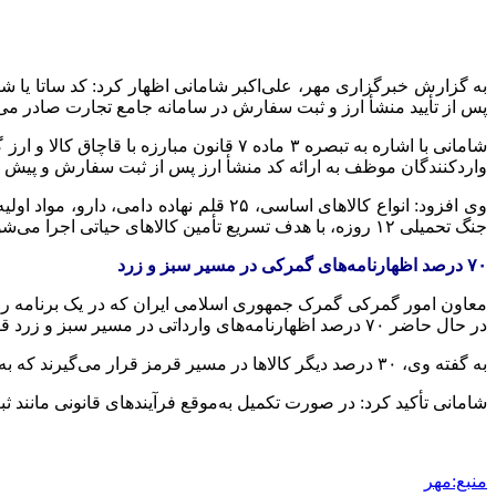
به گزارش خبرگزاری مهر، علی‌اکبر شامانی اظهار کرد: کد
ساتا
پس از تأیید منشأ ارز و ثبت سفارش در سامانه جامع تجارت صادر می‌
شامانی با اشاره به تبصره ۳ ماده ۷ قانو
واردکنندگان موظف به ارائه کد منشأ ارز پس از ثبت سفارش و پیش 
وی افزود: انواع کالاهای اساسی، ۲۵ قلم نهاده دامی، دارو، مواد اولیه دارویی و سایر اقلام ضروری که دارای ثبت سفارش باشند، حتی بدون کد
جنگ تحمیلی ۱۲ روزه، با هدف تسریع تأمین کالاهای حیاتی اجرا می‌شود.
۷۰ درصد اظهارنامه‌های گمرکی در مسیر سبز و زرد
معاون امور گمرکی گمرک جمهوری اسلامی ایران که در یک برنامه را
در حال حاضر ۷۰ درصد اظهارنامه‌های وارداتی در مسیر سبز و زرد قرار دارند و نیازی به ارزیابی فیزیکی یا بازدید حضوری ندارند که این امر سرعت ترخیص را به شکل چشمگیری افزایش داده است.
به گفته وی، ۳۰ درصد دیگر کالاها در مسیر قرمز قرار می‌گیرند که به دلیل ریسک بالاتر، ارزیابی فیزیکی کامل روی آنها انجام می‌شود.
شامانی تأکید کرد: در صورت تکمیل به‌موقع فرآیندهای قانونی مانند
منبع:مهر