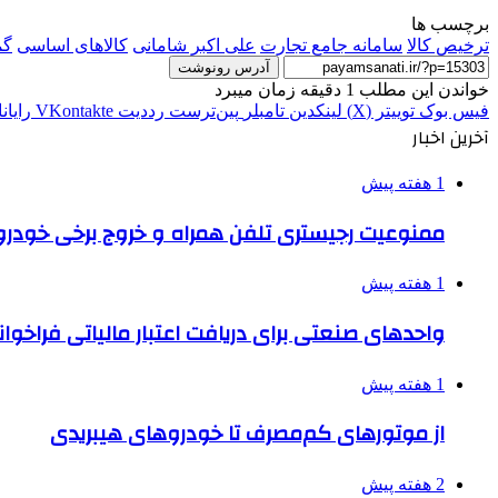
برچسب ها
ترخیص کالا
سامانه جامع تجارت
علی اکبر شامانی
کالاهای اساسی
گم
آدرس رونوشت
خواندن این مطلب 1 دقیقه زمان میبرد
فیس بوک
توییتر (X)
لینکدین
‫تامبلر
‫پین‌ترست
‫رددیت
‫VKontakte
رایان
آخرین اخبار
1 هفته پیش
ممنوعیت رجیستری تلفن همراه و خروج برخی خودروها
1 هفته پیش
واحدهای صنعتی برای دریافت اعتبار مالیاتی فراخوا
1 هفته پیش
از موتورهای کم‌مصرف تا خودروهای هیبریدی
2 هفته پیش