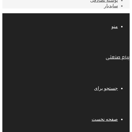
نوشته تصادفی
سایدبار
منو
پیام صنعتی
جستجو برای
صفحه نخست