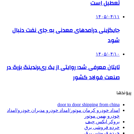
تعطیل است
۱۴۰۵/۰۴/۱۱
جایگزینی درآمدهای معدنی به جای نفت دنبال
شود
۱۴۰۵/۰۴/۱۰
تایتان معرفی شد؛ روایتی از یک ری‌برندینگ بزرگ در
صنعت فولاد کشور
پیوندها
door to door shipping from china
امداد خودرو کرمان موتور/امداد خودرو مدیران خودرو/امداد
خودرو بهمن موتور
بروکر ایکس چیف
خرده فروشی برق
خرده فروشی برق