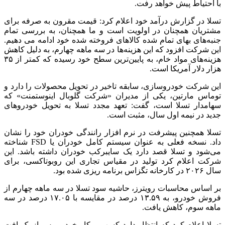
با احتیاط پیش خواهد رفت.
تسلا در گزارش درآمد خود اعلام کرد: قیمت مقرون به صرفه برای
مشتریان همچنان در اولویت است و ما همچنان، به بررسی تمام
جنبه‌های بهای تمام شده کالاهای فروخته شده خود ادامه می دهیم.
این شرکت افزود که این هزینه‌ها در سه ماهه چهارم، به دلیل کاهش
هزینه‌های مواد خام، به پایین‌ترین سطح خود رسیده که کمتر از ۳۵
هزار دلار آمریکا است.
این شرکت خودروسازی، سابقه تاخیر در تحویل محصولات را دارد و
توماس مارتین، یکی از مدیران «شرکت گلوبال اینوستمنت» که
سهامدار تسلا است، گفت: تعهد مجدد تسلا به تحویل خودروهای
جدید در نیمه اول سال، مثبت است.
تسلا همچنین پیشرفت در نرم افزار رانندگی خودران خود را نشان
داد. نسخه فعلی به عنوان سیستم کامل خودران یا FSD شناخته
می‌شود و تسلا قصد دارد یک سایبرکب خودران داشته باشد. این
شرکت اعلام کرد تولید در مقیاس تجاری این روبوتاکسی، برای
سال ۲۰۲۶ در کارخانه تگزاس برنامه ریزی شده بود.
بر اساس محاسبات رویترز، حاشیه سود تسلا در سه ماهه چهارم از
فروش خودرو، به ۱۳.۵۹ درصد در مقایسه با ۱۷.۰۵ درصد در سه
ماهه سوم، کاهش یافت.
تسلا اعلام کرد که انتظار دارد کسب و کار خودرو پس از یک افت