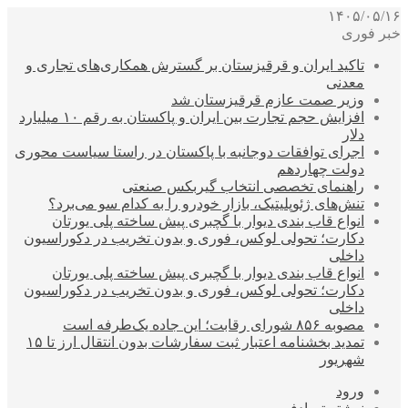
۱۴۰۵/۰۵/۱۶
خبر فوری
تاکید ایران و قرقیزستان بر گسترش همکاری‌های تجاری و
معدنی
وزیر صمت عازم قرقیزستان شد
افزایش حجم تجارت بین ایران و پاکستان به رقم ۱۰ میلیارد
دلار
اجرای توافقات دوجانبه با پاکستان در راستا سیاست محوری
دولت چهاردهم
راهنمای تخصصی انتخاب گیربکس صنعتی
تنش‌های ژئوپلیتیک، بازار خودرو را به کدام سو می‌برد؟
انواع قاب بندی دیوار با گچبری پیش ساخته پلی یورتان
دکارت؛ تحولی لوکس، فوری و بدون تخریب در دکوراسیون
داخلی
انواع قاب بندی دیوار با گچبری پیش ساخته پلی یورتان
دکارت؛ تحولی لوکس، فوری و بدون تخریب در دکوراسیون
داخلی
مصوبه ۸۵۶ شورای رقابت؛ این جاده یک‌طرفه است
تمدید بخشنامه اعتبار ثبت سفارشات بدون انتقال ارز تا ۱۵
شهریور
ورود