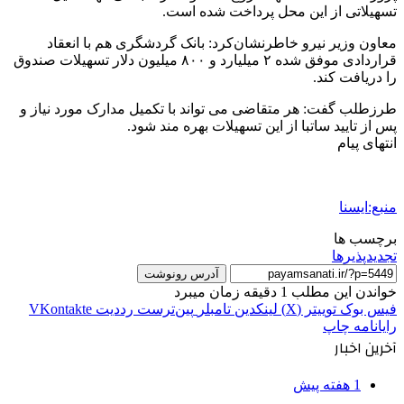
تسهیلاتی از این محل پرداخت شده است.
معاون وزیر نیرو خاطرنشان‌کرد: بانک گردشگری هم با انعقاد
قراردادی موفق شده ۲ میلیارد و ۸۰۰ میلیون دلار تسهیلات صندوق
را دریافت کند.
طرزطلب گفت: هر متقاضی می تواند با تکمیل مدارک مورد نیاز و
پس از تایید ساتبا از این تسهیلات بهره مند شود.
انتهای پیام
منبع:ایسنا
برچسب ها
تجدیدپذیرها
آدرس رونوشت
خواندن این مطلب 1 دقیقه زمان میبرد
فیس بوک
توییتر (X)
لینکدین
‫تامبلر
‫پین‌ترست
‫رددیت
‫VKontakte
رایانامه
چاپ
آخرین اخبار
1 هفته پیش