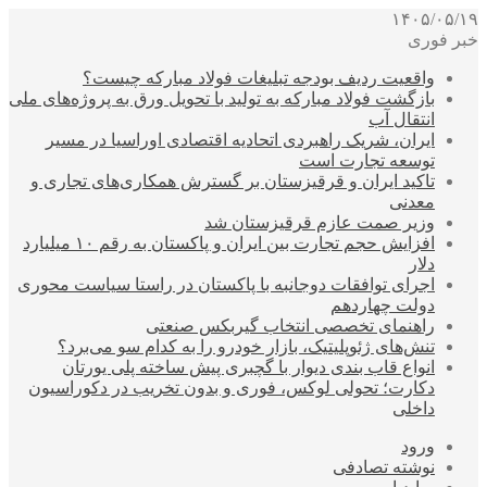
۱۴۰۵/۰۵/۱۹
خبر فوری
واقعیت ردیف بودجه تبلیغات فولاد مبارکه چیست؟
بازگشت فولاد مبارکه به تولید با تحویل ورق به پروژه‌های ملی
انتقال آب
ایران، شریک راهبردی اتحادیه اقتصادی اوراسیا در مسیر
توسعه تجارت است
تاکید ایران و قرقیزستان بر گسترش همکاری‌های تجاری و
معدنی
وزیر صمت عازم قرقیزستان شد
افزایش حجم تجارت بین ایران و پاکستان به رقم ۱۰ میلیارد
دلار
اجرای توافقات دوجانبه با پاکستان در راستا سیاست محوری
دولت چهاردهم
راهنمای تخصصی انتخاب گیربکس صنعتی
تنش‌های ژئوپلیتیک، بازار خودرو را به کدام سو می‌برد؟
انواع قاب بندی دیوار با گچبری پیش ساخته پلی یورتان
دکارت؛ تحولی لوکس، فوری و بدون تخریب در دکوراسیون
داخلی
ورود
نوشته تصادفی