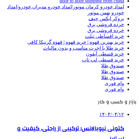
door to door shipping from china
امداد خودرو کرمان موتور/امداد خودرو مدیران خودرو/امداد
خودرو بهمن موتور
بروکر ایکس چیف
خرده فروشی برق
خرده فروشی برق
خرید اقساطی تبلت
خرید بهترین قهوه | خرید قهوه | قهوه گرنیکا کافی
خرید طلا با اجرت مناسب و بدون مالیات
خرید قسطی آیفون
خرید قسطی لپ تاپ
صندوق طلا
صندوق طلا
صندوق طلا
وام فوری
وام فوری
بازار و کسب و کار
۱۴۰۴/۰۴/۱۲
کتونی نیوبالانس؛ ترکیبی از راحتی، کیفیت و
استایل