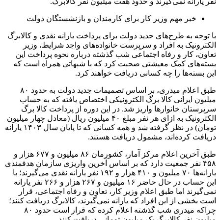
نفر یارانه نمی‌گیرند و حدود هفت میلیون نفر کالابرگ.
خبر مهم وزیر کار برای کارمندان و بازنشستگان دولت
با توجه به طرح‌های جدید دولت برای پرداخت یارانه نقدی و کالابرگ
الکترونیک به افراد و سرپرست خانواده‌های واجد شرایط، وزیر
تعاون، کار و رفاه اجتماعی شب گذشته درباره نحوه پرداخت این
بسته‌های کمک معیشتی صحبت کرد که با شبهاتی همراه است که
این بسته‌ها را چه کسانی دریافت خواهند کرد.
طبق اعلام میدری، بر اساس تصمیمات جدید دولت به حدود ۸۰
میلیون ایرانی کالا برگ الکترونیکی اختصاص یافته که به حساب
سرپرستان خانوارها واریز شد. در این دوره از پرداخت کالا برگ
الکترونیک به ازای هر نفر مبلغ ۴۰ میلیون ریال (معادل چهار میلیون
تومان) در نظر گرفته شد و همه کسانی که تا پایان سال ۱۴۰۳ یارانه
دریافت کرده‌اند، مشمول دریافت هستند.
طبق آخرین اعلام مرکز آمار، کشورمان ۸۶ میلیون و ۶۷۷ هزار و
۴۵۸ نفر جمعیت دارد که بر اساس آخرین واریزی سازمان هدفمندی
یارانه‌ها ۷۰ میلیون و ۴۱۰ هزار و ۱۹۲ نفر یارانه نقدی می‌گیرند؛ با
این حساب در حال حاضر ۱۶ میلیون و ۲۶۷ هزار و ۲۶۶ نفر یارانه
نمی‌گیرند اما طبق اعلام وزیر کار، تعاون و رفاه اجتماعی، قرار
است بخشی از این افراد که یارانه نمی‌گیرند، کالابرگ دریافت کنند؛
چراکه میدری شب گذشته اعلام کرده که قرار است حدود ۸۰
میلیون نفر کالابرگ یک میلیون تومانی دریافت کنند.