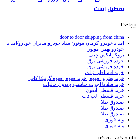
تعطیل است
پیوندها
door to door shipping from china
امداد خودرو کرمان موتور/امداد خودرو مدیران خودرو/امداد
خودرو بهمن موتور
بروکر ایکس چیف
خرده فروشی برق
خرده فروشی برق
خرید اقساطی تبلت
خرید بهترین قهوه | خرید قهوه | قهوه گرنیکا کافی
خرید طلا با اجرت مناسب و بدون مالیات
خرید قسطی آیفون
خرید قسطی لپ تاپ
صندوق طلا
صندوق طلا
صندوق طلا
وام فوری
وام فوری
بازار و کسب و کار