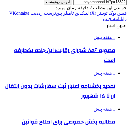
آدرس رونوشت
خواندن این مطلب 2 دقیقه زمان میبرد
فیس بوک
توییتر (X)
لینکدین
‫تامبلر
‫پین‌ترست
‫رددیت
‫VKontakte
رایانامه
چاپ
آخرین اخبار
1 هفته پیش
مصوبه ۸۵۶ شورای رقابت؛ این جاده یک‌طرفه
است
1 هفته پیش
تمدید بخشنامه اعتبار ثبت سفارشات بدون انتقال
ارز تا ۱۵ شهریور
1 هفته پیش
مطالبه بخش خصوصی برای اصلاح قوانین