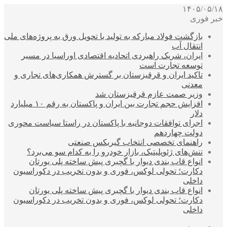
۱۴۰۵/۰۵/۱۸
خبر فوری
بازگشت فولاد مبارکه به تولید با تحویل ورق به پروژه‌های ملی
انتقال آب
ایران، شریک راهبردی اتحادیه اقتصادی اوراسیا در مسیر
توسعه تجارت است
تاکید ایران و قرقیزستان بر گسترش همکاری‌های تجاری و
معدنی
وزیر صمت عازم قرقیزستان شد
افزایش حجم تجارت بین ایران و پاکستان به رقم ۱۰ میلیارد
دلار
اجرای توافقات دوجانبه با پاکستان در راستا سیاست محوری
دولت چهاردهم
راهنمای تخصصی انتخاب گیربکس صنعتی
تنش‌های ژئوپلیتیک، بازار خودرو را به کدام سو می‌برد؟
انواع قاب بندی دیوار با گچبری پیش ساخته پلی یورتان
دکارت؛ تحولی لوکس، فوری و بدون تخریب در دکوراسیون
داخلی
انواع قاب بندی دیوار با گچبری پیش ساخته پلی یورتان
دکارت؛ تحولی لوکس، فوری و بدون تخریب در دکوراسیون
داخلی