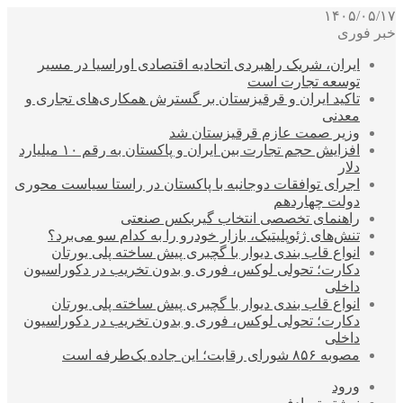
۱۴۰۵/۰۵/۱۷
خبر فوری
ایران، شریک راهبردی اتحادیه اقتصادی اوراسیا در مسیر
توسعه تجارت است
تاکید ایران و قرقیزستان بر گسترش همکاری‌های تجاری و
معدنی
وزیر صمت عازم قرقیزستان شد
افزایش حجم تجارت بین ایران و پاکستان به رقم ۱۰ میلیارد
دلار
اجرای توافقات دوجانبه با پاکستان در راستا سیاست محوری
دولت چهاردهم
راهنمای تخصصی انتخاب گیربکس صنعتی
تنش‌های ژئوپلیتیک، بازار خودرو را به کدام سو می‌برد؟
انواع قاب بندی دیوار با گچبری پیش ساخته پلی یورتان
دکارت؛ تحولی لوکس، فوری و بدون تخریب در دکوراسیون
داخلی
انواع قاب بندی دیوار با گچبری پیش ساخته پلی یورتان
دکارت؛ تحولی لوکس، فوری و بدون تخریب در دکوراسیون
داخلی
مصوبه ۸۵۶ شورای رقابت؛ این جاده یک‌طرفه است
ورود