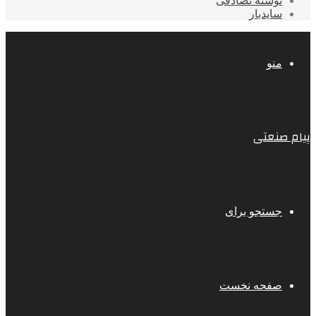
نوشته تصادفی
سایدبار
منو
پیام صنعتی
جستجو برای
صفحه نخست