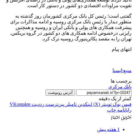
تقویت مراودات اقتصادی دو کشور در دستور کار است.
گفتنی است؛ رئیس کل بانک مرکزی کشورمان روز گذشته به
منظور دیدار با رئیس بانک مرکزی روسیه و ادامه مذاکرات برای
پیشرفت همکاری های پولی و بانکی ایران و روسیه و همچنین
رایزنی درخصوص ادامه همکاری های دو کشور در گروه بریکس،
تهران را به مقصد یکاترینبورگ روسیه ترک کرد.
انتهای پیام
منبع:ایسنا
برچسب ها
بانك مركزی
آدرس رونوشت
کمتر از یک دقیقه
فیس بوک
توییتر (X)
لینکدین
‫تامبلر
‫پین‌ترست
‫رددیت
‫VKontakte
رایانامه
چاپ
آخرین اخبار
1 هفته پیش