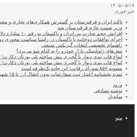
۱۴۰۵/۰۵/۱۶
خبر فوری
تاکید ایران و قرقیزستان بر گسترش همکاری‌های تجاری و معد
وزیر صمت عازم قرقیزستان شد
افزایش حجم تجارت بین ایران و پاکستان به رقم ۱۰ میلیارد دلار
اجرای توافقات دوجانبه با پاکستان در راستا سیاست محوری د
راهنمای تخصصی انتخاب گیربکس صنعتی
تنش‌های ژئوپلیتیک، بازار خودرو را به کدام سو می‌برد؟
انواع قاب بندی دیوار با گچبری پیش ساخته پلی یورتان دکارت
انواع قاب بندی دیوار با گچبری پیش ساخته پلی یورتان دکارت
مصوبه ۸۵۶ شورای رقابت؛ این جاده یک‌طرفه است
تمدید بخشنامه اعتبار ثبت سفارشات بدون انتقال ارز تا ۱۵ شهریور
ورود
نوشته تصادفی
سایدبار
منو