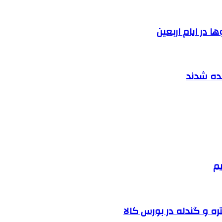
 در ایام اربعین
نده شدند
یم
ره و گندله در بورس کالا