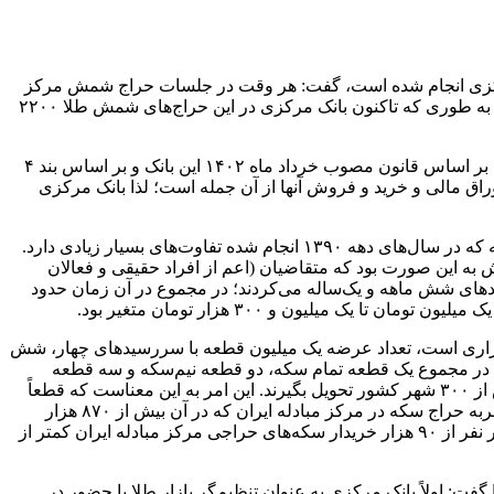
ک مرکزی انجام شده است، گفت: هر وقت در جلسات حراج شمش مرکز
مبادله ایران بخش خصوصی تمایلی برای خرید شمش نداشته، بانک مرکزی برای انجام وظایف محوله خود ورود و اقدام به خرید شمش کرده به طوری که تاکنون بانک مرکزی در این حراج‌های شمش طلا ۲۲۰۰
بنا بر این گزارش اصغر بالسینی در خصوص مسائل مطرح شده درباره پیش فروش سکه این مرکز نکاتی را مطرح کرد و گفت: بانک مرکزی بر اساس قانون مصوب خرداد ماه ۱۴۰۲ این بانک و بر اساس بند ۴
وراق مالی و خرید و فروش آنها از آن جمله است؛ لذا بانک مرکزی
سخنگوی مرکز مبادله ایران با اشاره به تفاوت‌های این طرح پیش فروش با آنچه که در سال‌های قبل انجام شده گفت: اساساً این طرح با آنچه که در سال‌های دهه ۱۳۹۰ انجام شده تفاوت‌های بسیار زیادی دارد.
 می‌شد. سازوکار پیش‌فروش به این صورت بود که متقاضیان (اعم از افراد حقیقی و فعالان
دهای شش ماهه و یک‌ساله می‌کردند؛ در مجموع در آن زمان حدود
لیون و ۳۰۰ هزار تومان متغیر بود.
رگزاری است، تعداد عرضه یک میلیون قطعه با سررسیدهای چهار، شش
د در مجموع یک قطعه تمام سکه، دو قطعه نیم‌سکه و سه قطعه
ربع‌سکه در هر سه سررسید سفارش خود را ثبت نمایند و در سررسیدهای تعیین شده سکه خود را از بیش از یک هزار شعبه بانک ملی در بیش از ۳۰۰ شهر کشور تحویل بگیرند. این امر به این معناست که قطعاً
در این طرح سکه‌های پیش فروش شده به دست مصرف کنندگان نهایی خواهد رسید و هر کد ملی با سقف تعیین شده امکان خرید را دارد. تجربه حراج سکه در مرکز مبادله ایران که در آن بیش از ۸۷۰ هزار
قطعه سکه به مردم تخصیص داده شده نشان می‌دهد که عموم مردم و نه دلالان و واسطه‌ها خریدار این سکه‌ها بوده‌اند؛ به طوری که ۸۵ هزار نفر از ۹۰ هزار خریدار سکه‌های حراجی مرکز مبادله ایران کمتر از
: اولاً بانک مرکزی به عنوان تنظیم‌گر بازار طلا با حضور در