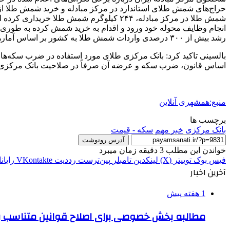
حراج‌های شمش طلای استاندارد در مرکز مبادله و خرید شمش طلا از 
شمش طلا در مرکز مبادله، ۲۴۴ کیلوگرم ش
رشد بیش از ۳۰۰ درصدی واردات شمش طلا به کشور بر اساس آمارهای رسمی گمرک جمهوری اسلامی ایران هستیم به طوری که در ۱۰ ماهه امسال بیش از ۸۱ تن شمش طلا وارد کشور شده است.
بالسینی تاکید کرد: بانک مرکزی طلای مورد استفاده در ضرب سکه‌ها را 
اساس قانون، ضرب سکه و عرضه آن صرفاً در صلاحیت بانک مرکزی 
منبع:همشهری آنلاین
برچسب ها
بانک مرکزی
خبر مهم
سکه - قیمت
آدرس رونوشت
خواندن این مطلب 3 دقیقه زمان میبرد
فیس بوک
توییتر (X)
لینکدین
‫تامبلر
‫پین‌ترست
‫رددیت
‫VKontakte
رایان
آخرین اخبار
1 هفته پیش
مطالبه بخش خصوصی برای اصلاح قوانین متناسب ب