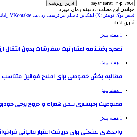
آدرس رونوشت
خواندن این مطلب 3 دقیقه زمان میبرد
فیس بوک
توییتر (X)
لینکدین
‫تامبلر
‫پین‌ترست
‫رددیت
‫VKontakte
رایان
آخرین اخبار
1 هفته پیش
تمدید بخشنامه اعتبار ثبت سفارشات بدون انتقال ارز تا ۱۵ شهر
1 هفته پیش
مطالبه بخش خصوصی برای اصلاح قوانین متناسب ب
1 هفته پیش
ممنوعیت رجیستری تلفن همراه و خروج برخی خودروها
1 هفته پیش
واحدهای صنعتی برای دریافت اعتبار مالیاتی فراخوا