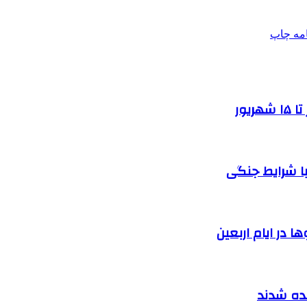
امه
چاپ
یور
ا شرایط جنگی
 در ایام اربعین
نده شدند