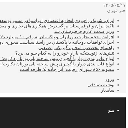
۱۴۰۵/۰۵/۱۷
خبر فوری
ایران، شریک راهبردی اتحادیه اقتصادی اوراسیا در مسیر توسع
تاکید ایران و قرقیزستان بر گسترش همکاری‌های تجاری و معد
وزیر صمت عازم قرقیزستان شد
افزایش حجم تجارت بین ایران و پاکستان به رقم ۱۰ میلیارد دلار
اجرای توافقات دوجانبه با پاکستان در راستا سیاست محوری د
راهنمای تخصصی انتخاب گیربکس صنعتی
تنش‌های ژئوپلیتیک، بازار خودرو را به کدام سو می‌برد؟
انواع قاب بندی دیوار با گچبری پیش ساخته پلی یورتان دکارت
انواع قاب بندی دیوار با گچبری پیش ساخته پلی یورتان دکارت
مصوبه ۸۵۶ شورای رقابت؛ این جاده یک‌طرفه است
ورود
نوشته تصادفی
سایدبار
منو