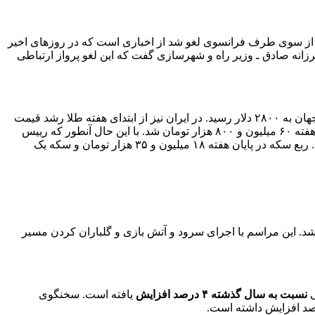
ود بعد از چندین ماه توقف، ۱۲ بهمن برقرار شود و بدون اعلام دلیل از سوی طرف فرانسوی لغو شد از اخباری است که در روزهای اخیر
زانه صادق ـ وزیر راه و شهرسازی گفت که این لغو پرواز ارتباطی
تحت تاثیر رشد ۲۹ دلاری اونس جهانی افزایش و هر اونس طلا در جهان به ۲۸۰۰ دلار رسید. در ایران نیز از ابتدای هفته طلا رشد قیمت
داشته و هر گرم از فلز زرد ۱۸ عیار با ۵۵ هزار تومان افزایش به ۶۱۶ هزار تومان رسید. هر قطعه سکه نیز با رشد ۴۰۰ هزار تومانی در پایان هفته ۶۰ میلیون و ۸۰۰ هزار تومان شد. با این حال آنطور که رییس
اتحادیه طلا و جواهر تهران گفته است ربع سکه و سکه های گرمی به دلیل نبود مشتری به ترتیب ۱۵۰ و ۱۰۰ هزار تومان کاهش قیمت داشتند. ربع سکه در پایان هفته ۱۸ میلیون و ۳۵ هزار تومان و سکه یک
 شد. این مراسم با اجرای سرود و آتش بازی و گلباران کردن مسیر
نسبت به سال گذشته ۴ درصد افزایش
یافته است. سخنگوی