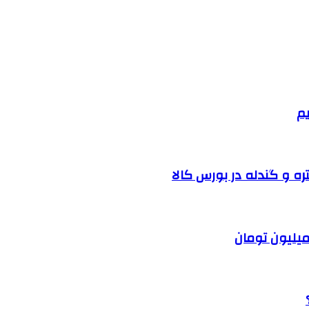
یم
ره و گندله در بورس کالا