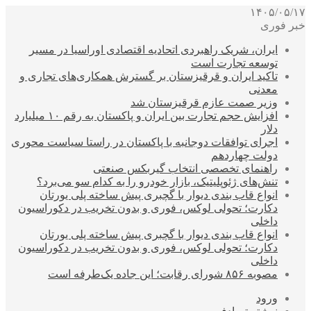
۱۴۰۵/۰۵/۱۷
خبر فوری
ایران، شریک راهبردی اتحادیه اقتصادی اوراسیا در مسیر
توسعه تجارت است
تاکید ایران و قرقیزستان بر گسترش همکاری‌های تجاری و
معدنی
وزیر صمت عازم قرقیزستان شد
افزایش حجم تجارت بین ایران و پاکستان به رقم ۱۰ میلیارد
دلار
اجرای توافقات دوجانبه با پاکستان در راستا سیاست محوری
دولت چهاردهم
راهنمای تخصصی انتخاب گیربکس صنعتی
تنش‌های ژئوپلیتیک، بازار خودرو را به کدام سو می‌برد؟
انواع قاب بندی دیوار با گچبری پیش ساخته پلی یورتان
دکارت؛ تحولی لوکس، فوری و بدون تخریب در دکوراسیون
داخلی
انواع قاب بندی دیوار با گچبری پیش ساخته پلی یورتان
دکارت؛ تحولی لوکس، فوری و بدون تخریب در دکوراسیون
داخلی
مصوبه ۸۵۶ شورای رقابت؛ این جاده یک‌طرفه است
ورود