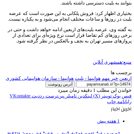
بتوانند به بلیت دسترسی داشته باشند.
بختیاری اظهار کرد: فروش پلکانی به این صورت است که عرضه‌
بلیت در روزها و ساعات مختلف انجام می‌شود و به یکباره نیست.
به گفته وی، عرضه بلیت‌های اربعین ادامه خواهد داشت و حتی در
برخی روزهای کم تقاضا قرار است نرخ ویژه‌ای برای تعدادی از
پروازهای مسیر تهران به نجف و بالعکس در نظر گرفته شود.
منبع:همشهری آنلاین
برچسب ها
اربعين
خبر مهم
هواپیما - بلیت
هواپیما - سازمان هواپیمایی کشوری
آدرس رونوشت
خواندن این مطلب 1 دقیقه زمان میبرد
فیس بوک
توییتر (X)
لینکدین
‫تامبلر
‫پین‌ترست
‫رددیت
‫VKontakte
رایانامه
چاپ
آخرین اخبار
1 هفته پیش