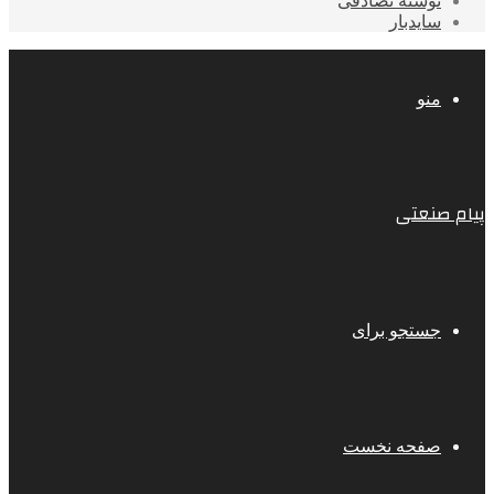
نوشته تصادفی
سایدبار
منو
پیام صنعتی
جستجو برای
صفحه نخست