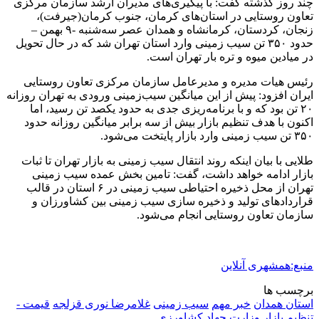
چند روز گذشته گفت: با پیگیری‌های مدیران ارشد سازمان مرکزی
تعاون روستایی در استان‌های کرمان، جنوب کرمان(جیرفت)،
زنجان، کردستان، کرمانشاه و همدان عصر سه‌شنبه -۹ بهمن –
حدود ۳۵۰ تن سیب زمینی وارد استان تهران شد که در حال تحویل
در میادین میوه و تره بار تهران است.
رئیس هیات مدیره و مدیرعامل سازمان مرکزی تعاون روستایی
ایران افزود: پیش از این میانگین سیب‌زمینی ورودی به تهران روزانه
۲۰ تن بود که و با برنامه‌ریزی جدی به حدود یکصد تن رسید، اما
اکنون با هدف تنظیم بازار بیش از سه برابر میانگین روزانه حدود
۳۵۰ تن سیب زمینی وارد بازار پایتخت می‌شود.
طلایی با بیان اینکه روند انتقال سیب زمینی به بازار تهران تا ثبات
بازار ادامه خواهد داشت، گفت: تامین بخش عمده سیب زمینی
تهران از محل ذخیره احتیاطی سیب زمینی در ۶ استان در قالب
قراردادهای تولید و ذخیره سازی سیب زمینی بین کشاورزان و
سازمان تعاون روستایی انجام می‌شود.
منبع:همشهری آنلاین
برچسب ها
استان همدان
خبر مهم
سیب زمینی
غلامرضا نوری قزلجه
قیمت -
تنظیم بازار
وزارت جهاد کشاورزی