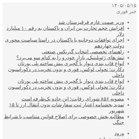
۱۴۰۵/۰۵/۱۵
خبر فوری
وزیر صمت عازم قرقیزستان شد
افزایش حجم تجارت بین ایران و پاکستان به رقم ۱۰ میلیارد
دلار
اجرای توافقات دوجانبه با پاکستان در راستا سیاست محوری
دولت چهاردهم
راهنمای تخصصی انتخاب گیربکس صنعتی
تنش‌های ژئوپلیتیک، بازار خودرو را به کدام سو می‌برد؟
انواع قاب بندی دیوار با گچبری پیش ساخته پلی یورتان
دکارت؛ تحولی لوکس، فوری و بدون تخریب در دکوراسیون
داخلی
انواع قاب بندی دیوار با گچبری پیش ساخته پلی یورتان
دکارت؛ تحولی لوکس، فوری و بدون تخریب در دکوراسیون
داخلی
مصوبه ۸۵۶ شورای رقابت؛ این جاده یک‌طرفه است
تمدید بخشنامه اعتبار ثبت سفارشات بدون انتقال ارز تا ۱۵
شهریور
مطالبه بخش خصوصی برای اصلاح قوانین متناسب با شرایط
جنگی
ورود