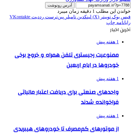
آدرس رونوشت
خواندن این مطلب 1 دقیقه زمان میبرد
فیس بوک
توییتر (X)
لینکدین
‫تامبلر
‫پین‌ترست
‫رددیت
‫VKontakte
رایانامه
چاپ
آخرین اخبار
1 هفته پیش
ممنوعیت رجیستری تلفن همراه و خروج برخی
خودروها در ایام اربعین
1 هفته پیش
واحدهای صنعتی برای دریافت اعتبار مالیاتی
فراخوانده شدند
1 هفته پیش
از موتورهای کم‌مصرف تا خودروهای هیبریدی