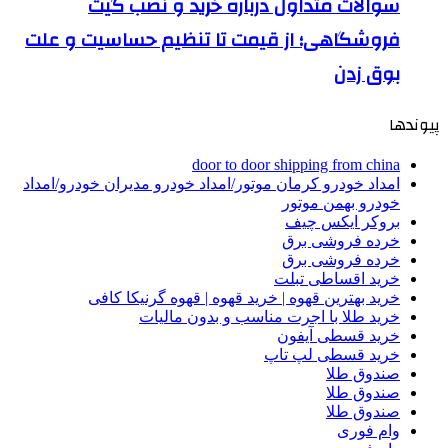
سوالات متداول درباره خرید و نصب گیت
فروشگاهی؛ از قیمت تا تنظیم حساسیت و علت
بوق زدن
پیوندها
door to door shipping from china
امداد خودرو کرمان موتور/امداد خودرو مدیران خودرو/امداد
خودرو بهمن موتور
بروکر ایکس چیف
خرده فروشی برق
خرده فروشی برق
خرید اقساطی تبلت
خرید بهترین قهوه | خرید قهوه | قهوه گرنیکا کافی
خرید طلا با اجرت مناسب و بدون مالیات
خرید قسطی آیفون
خرید قسطی لپ تاپ
صندوق طلا
صندوق طلا
صندوق طلا
وام فوری