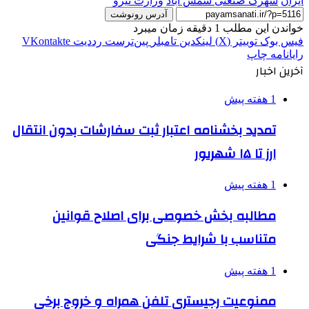
ایران
شهرک صنعتی شمس ‌آباد
وزارت نیرو
آدرس رونوشت
خواندن این مطلب 1 دقیقه زمان میبرد
فیس بوک
توییتر (X)
لینکدین
‫تامبلر
‫پین‌ترست
‫رددیت
‫VKontakte
رایانامه
چاپ
آخرین اخبار
1 هفته پیش
تمدید بخشنامه اعتبار ثبت سفارشات بدون انتقال
ارز تا ۱۵ شهریور
1 هفته پیش
مطالبه بخش خصوصی برای اصلاح قوانین
متناسب با شرایط جنگی
1 هفته پیش
ممنوعیت رجیستری تلفن همراه و خروج برخی