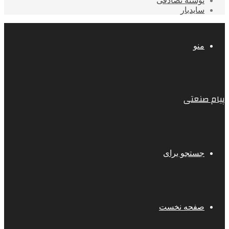
نوشته تصادفی
سایدبار
منو
پیام صنعتی
جستجو برای
صفحه نخست