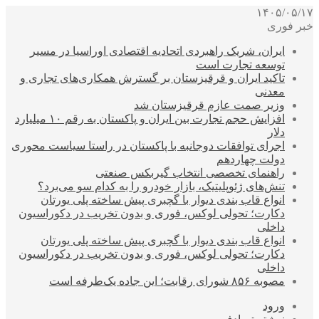
۱۴۰۵/۰۵/۱۷
خبر فوری
ایران، شریک راهبردی اتحادیه اقتصادی اوراسیا در مسیر
توسعه تجارت است
تاکید ایران و قرقیزستان بر گسترش همکاری‌های تجاری و
معدنی
وزیر صمت عازم قرقیزستان شد
افزایش حجم تجارت بین ایران و پاکستان به رقم ۱۰ میلیارد
دلار
اجرای توافقات دوجانبه با پاکستان در راستا سیاست محوری
دولت چهاردهم
راهنمای تخصصی انتخاب گیربکس صنعتی
تنش‌های ژئوپلیتیک، بازار خودرو را به کدام سو می‌برد؟
انواع قاب بندی دیوار با گچبری پیش ساخته پلی یورتان
دکارت؛ تحولی لوکس، فوری و بدون تخریب در دکوراسیون
داخلی
انواع قاب بندی دیوار با گچبری پیش ساخته پلی یورتان
دکارت؛ تحولی لوکس، فوری و بدون تخریب در دکوراسیون
داخلی
مصوبه ۸۵۶ شورای رقابت؛ این جاده یک‌طرفه است
ورود