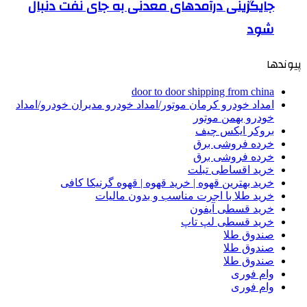
جایگزینی درآمدهای معدنی به جای نفت دنبال
شود
پیوندها
door to door shipping from china
امداد خودرو کرمان موتور/امداد خودرو مدیران خودرو/امداد
خودرو بهمن موتور
بروکر ایکس چیف
خرده فروشی برق
خرده فروشی برق
خرید اقساطی تبلت
خرید بهترین قهوه | خرید قهوه | قهوه گرنیکا کافی
خرید طلا با اجرت مناسب و بدون مالیات
خرید قسطی آیفون
خرید قسطی لپ تاپ
صندوق طلا
صندوق طلا
صندوق طلا
وام فوری
وام فوری