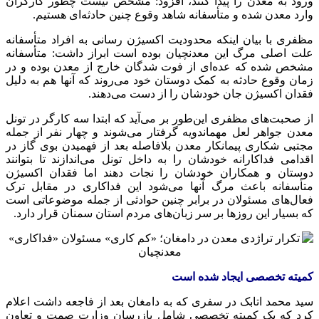
ورود به معدن را پیدا کنند، افزود: مشخص نیست چطور کارگران
وارد معدن شده و متأسفانه شاهد وقوع چنین حادثه‌ای هستیم.
مظفری با بیان اینکه محدودیت اکسیژن رسانی به افراد متأسفانه
علت اصلی مرگ این معدنچیان بوده است ابراز داشت: متأسفانه
مشخص شده که عده‌ای از فوت شدگان خارج از معدن بوده و در
زمان وقوع حادثه به کمک دوستان خود می‌روند که آنها هم به دلیل
فقدان اکسیژن جان خودشان را از دست می‌دهند.
از صحبت‌های مظفری این‌طور بر می‌آید که ابتدا سه کارگر در تونل
معدن جواهر لعل
مهماندویه
گرفتار می‌شوند و چهار نفر از جمله
مجتبی شکاری پیمانکار معدن بلافاصله بعد از فهمیدن بوی گاز در
اقدامی فداکارانه خودشان را به داخل تونل می‌اندازند تا بتوانند
دوستان و همکاران خودشان را نجات دهند اما فقدان اکسیژن
متأسفانه باعث مرگ آنها می‌شود این فداکاری در مقابل ترک
فعال‌های مسئولان در برابر چنین حوادثی از جمله موضوعاتی است
که بسیار این روزها بر سر زبان‌های مردم استان سمنان قرار دارد.
کمیته تخصصی ایجاد شده است
سید محمد اتابک در سفری که به دامغان بعد از فاجعه داشت اعلام
کرد که یک کمیته تخصصی شامل بازرسان وزارت
صمت
و تعاون