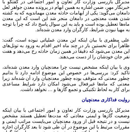
مدیرکل بازرسی وزارت کار تعاون و امور اجتماعی در گفتگو با
خبرنگار مهر، ضمن اشاره به همین ابهام در پرونده معدن جواهر لعل
دامغان می‌گوید: یکی از ابهامات حادثه معدن
مهماندویه
که به کشته
شدن هفت معدنچی در دامغان منجر شد این است که این معدن
ماه‌ها تعطیل بوده است و باید به این سوال پاسخ داد که چرا با توجه
به مهیا نبودن شرایط، کارگران وارد معدن شده‌اند.
علی مظفری با بیان اینکه این معدن عملیاتی نبوده است، گفت:
ظاهراً برای نخستین بار در چند ماه اخیر اقدام به ورود به تونل‌های
این معدن می‌شود که دقیقاً در همین زمان حادثه رخ می‌دهد و هفت
نفر جان خودشان را از دست می‌دهند.
وی با بیان اینکه مشخص نیست چرا معدنچیان وارد معدن شده‌اند،
تاکید کرد: بررسی‌ها در خصوص این موضوع ادامه دارد تا بدانیم
چطور معدنی که متوقف بوده چطور معدنچیان وارد آن شده‌اند زیرا
معدنی که ماه‌ها غیرفعال می‌شود امکان دارد شرایط مساعدی
برای کار به لحاظ تکنیکی و تجمع گازها و … نخواهد داشت.
روایت فداکاری معدنچیان
مدیرکل بازرسی وزارت کار تعاون و امور اجتماعی با بیان اینکه
وضعیت گازها و ایمنی معادنی که مدت‌ها تعطیل هستند مشخص
نیست و در نتیجه قبل از ورود معدنچیان می‌بایست مراتب ایمنی و
مقررات مرتبط با این موضوع در آن طی شود تا بعد کارگران اجازه