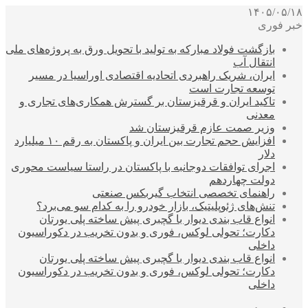
۱۴۰۵/۰۵/۱۸
خبر فوری
بازگشت فولاد مبارکه به تولید با تحویل ورق به پروژه‌های ملی
انتقال آب
ایران، شریک راهبردی اتحادیه اقتصادی اوراسیا در مسیر
توسعه تجارت است
تاکید ایران و قرقیزستان بر گسترش همکاری‌های تجاری و
معدنی
وزیر صمت عازم قرقیزستان شد
افزایش حجم تجارت بین ایران و پاکستان به رقم ۱۰ میلیارد
دلار
اجرای توافقات دوجانبه با پاکستان در راستا سیاست محوری
دولت چهاردهم
راهنمای تخصصی انتخاب گیربکس صنعتی
تنش‌های ژئوپلیتیک، بازار خودرو را به کدام سو می‌برد؟
انواع قاب بندی دیوار با گچبری پیش ساخته پلی یورتان
دکارت؛ تحولی لوکس، فوری و بدون تخریب در دکوراسیون
داخلی
انواع قاب بندی دیوار با گچبری پیش ساخته پلی یورتان
دکارت؛ تحولی لوکس، فوری و بدون تخریب در دکوراسیون
داخلی