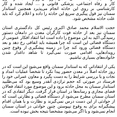
کار و رفاه اجتماعی، پزشکی قانونی و … ایجاد شده و کار
کارشناسی بر روی این حادثه انجام می‌پذیرد همچنین استاندار
سمنان نیز قول پیگیری سریع این حادثه را داده و اعلام کرد که باید
علت حادثه مشخص شود.
حجت الاسلام محمد صادق اکبری رئیس کل دادگستری استان
سمنان نیز بعد از حادثه فوت کارگران معدن در دامغان دستور
رسیدگی اکید به این موضوع را داده است اما انتقاد افکار عمومی از
دستگاه قضائی این است که چرا همیشه باید اتفاقی رخ دهد و بعد
دستگاه قضائی ورود کند چرا در زمینه پیشگیری از وقوع چنین
رویدادهایی، اقدامی صورت نمی‌گیرد تا شاهد داغدار شدن
خانواده‌های بسیاری نباشیم.
یکی از انتقاداتی که به استاندار سمنان واقع می‌شود این است که در
روز حادثه اصلاً در معدن حضور پیدا نکرد تا شخصاً عملیات امداد و
نجات و یا بررسی شرایط را به دست بگیرد و معاون عمرانی خود را
فرستاد در صورتی که حجم تراژدی آنقدر وسیع بود که می‌طلبید
استاندار سمنان به محل حادثه برود و این موضوع مورد انتقاد فعالان
فضای مجازی و رسانه‌ها در استان قرار گرفت. دیگر انتقادی که در
استان سمنان مطرح می‌شود از دستگاه قضائی و نظارتی است که
از حوادثی از این دست درس نمی‌گیرند و نظارت و یا همان اقدام
پیشگیرانه برای به وقوع نپیوستن چنین حوادثی در استان سمنان
انجام نمی‌شود و یا اگر می‌شود مشخصاً نتیجه بخش نبوده است.