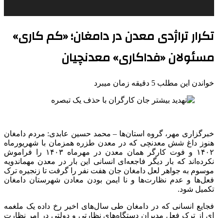
تکرار تراژدی معدن در دامغان؛ «کم کاری»
مسئولان «فداکاری» معدنچیان
خواندن این مطلب 5 دقیقه زمان میبرد
خبرگزاری مهر، گروه استان‌ها – محمد حسین عابدی: مردم دامغان
هنوز داغ شش معدنچی که در معدن
طزره
همزمان با شهریورماه
۱۴۰۲ و فوت کارگر همان معدن در مهرماه ۱۴۰۳ را فراموش
نکرده‌اند که بار دیگر فاجعه‌ای انسانی این بار در معدن
مهماندویه
موسوم به جواهر لعل دامغان جان هفت نفر را گرفت تا زنجیره ترک
فعل‌ها و عدم نظارت‌ها و
نا
ایمن بودن معادن شهرستان دامغان
تکمیل شود.
فجایع انسانی که در دامغان طی سال‌های اخیر رخ داده یک ملغمه
ای
از ترک فعل مدیران دستگاه‌های نظارتی و دولتی در امر نظارت