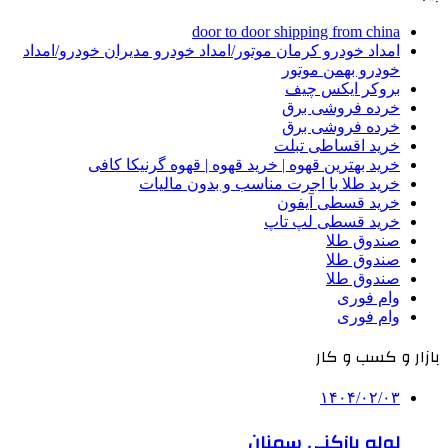
door to door shipping from china
امداد خودرو کرمان موتور/امداد خودرو مدیران خودرو/امداد
خودرو بهمن موتور
بروکر ایکس چیف
خرده فروشی برق
خرده فروشی برق
خرید اقساطی تبلت
خرید بهترین قهوه | خرید قهوه | قهوه گرنیکا کافی
خرید طلا با اجرت مناسب و بدون مالیات
خرید قسطی آیفون
خرید قسطی لپ تاپ
صندوق طلا
صندوق طلا
صندوق طلا
وام فوری
وام فوری
بازار و کسب و کار
۱۴۰۴/۰۲/۰۳
لوله بازکنی سمنان