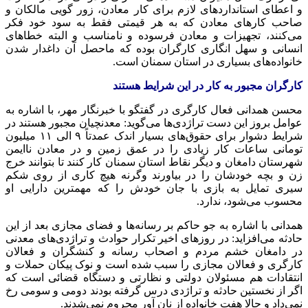
و اعطای استانداردهای لازم برای کار معادن، زور گویی مالکان و
صاحب کارهای معادن که به هر قیمتی فقط به سود خود فکر
می‌کنند، تجهیزات و معادن فرسوده و نامناسب و البته خطاهای
انسانی و سهل انگاری کارگران بوده که ماحصل آن داغدار شدن
خانواده‌های بسیاری در استان سمنان است.
کارگران مجبور به کار در این شرایط هستند
محسن همدانی فعال کارگری در گفتگو با خبرنگار مهر، با اشاره به
عوامل بروز این دست تراژدی‌ها می‌گوید: معدنچیان مجبور هستند در
شرایط دشوار برای حقوق‌های بسیار اندک عمدتاً ۹ الی ۱۱ میلیون
تومانی ساعات کار زیادی را در عمق زمین و در معادن ناایمن
شهرستان دامغان و دیگر نقاط استان سمنان کار کنند تا بتوانند خرج
زن و بچه خودشان را در بیاورند وگرنه هیچ کاری از روی شکم
سیری تمایل به بازی با جان خودش را که مهمترین دارایی او
محسوب می‌شود، ندارد.
همدانی با اشاره به جو حاکم بر رسانه‌ها و فضای مجازی بعد از این
حادثه می‌افزاید: در روزهای اخیر تکرار حوادث و تراژدی‌های معدنی
در دامغان خشم مردم و اصحاب رسانه و کنشگران و فعالان
کارگری و فعالان مجازی را سبب شده است و نوک پیکان حملات و
انتقادات هم مسئولان دولتی و نظارتی و دستگاه قضائی است که
اگر از نخستین حادثه و تراژدی درس گرفته بودند دومی و سومی رخ
نمی‌داد و حالا هفت خانواده از نان
آور
محروم نمی‌شدند.