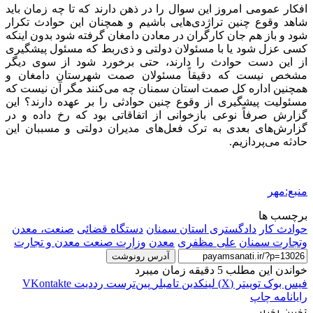
افکار عمومی امروز این سوال را در ذهن دارند که تا چه زمان باید
شاهد وقوع چنین تراژدی‌هایی باشیم و همچنان این حوادث تکرار
شود و باز هم جان کارگران در معادن دامغان گرفته شود بدون اینکه
کسی عزل شود یا با مسئولان دولتی و ذی‌ربط که مسئول پیشگیری
از این دست حوادث را دارند، حتی برخورد شود از سوی دیگر
مشخص نیست که دقیقاً مسئولان
صمت
شهرستان دامغان و
همچنین اداره کل
صمت
استان سمنان چه می‌کنند مگر آن نیست که
مسئولیت پیشگیری از وقوع چنین حوادثی را بر عهده دارند؟ این
گزارش صرفاً نوعی بازخوانی از اتفاقاتی بود که رخ داده و در
گزارش‌های بعدی به ترک فعل‌های مدیران دولتی و مسببان این
حادثه می‌پردازیم.
منبع:مهر
برچسب ها
حوادث کار
دادگستری استان سمنان
دستگاه قضائی
صنعت، معدن
وتجارت سمنان
علی مظفری
معدن
وزارت صنعت معدن و تجارت
آدرس رونوشت
خواندن این مطلب 5 دقیقه زمان میبرد
فیس بوک
توییتر (X)
لینکدین
‫تامبلر
‫پین‌ترست
‫رددیت
‫VKontakte
رایانامه
چاپ