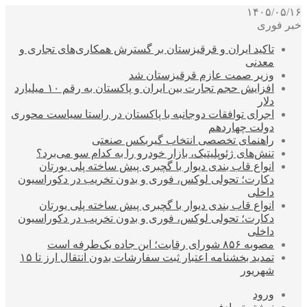
۱۴۰۵/۰۵/۱۶
خبر فوری
تاکید ایران و قرقیزستان بر گسترش همکاری‌های تجاری و
معدنی
وزیر صمت عازم قرقیزستان شد
افزایش حجم تجارت بین ایران و پاکستان به رقم ۱۰ میلیارد
دلار
اجرای توافقات دوجانبه با پاکستان در راستا سیاست محوری
دولت چهاردهم
راهنمای تخصصی انتخاب گیربکس صنعتی
تنش‌های ژئوپلیتیک، بازار خودرو را به کدام سو می‌برد؟
انواع قاب بندی دیوار با گچبری پیش ساخته پلی یورتان
دکارت؛ تحولی لوکس، فوری و بدون تخریب در دکوراسیون
داخلی
انواع قاب بندی دیوار با گچبری پیش ساخته پلی یورتان
دکارت؛ تحولی لوکس، فوری و بدون تخریب در دکوراسیون
داخلی
مصوبه ۸۵۶ شورای رقابت؛ این جاده یک‌طرفه است
تمدید بخشنامه اعتبار ثبت سفارشات بدون انتقال ارز تا ۱۵
شهریور
ورود