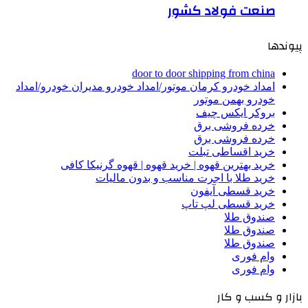
صنعت فولاد کشور
پیوندها
door to door shipping from china
امداد خودرو کرمان موتور/امداد خودرو مدیران خودرو/امداد
خودرو بهمن موتور
بروکر ایکس چیف
خرده فروشی برق
خرده فروشی برق
خرید اقساطی تبلت
خرید بهترین قهوه | خرید قهوه | قهوه گرنیکا کافی
خرید طلا با اجرت مناسب و بدون مالیات
خرید قسطی آیفون
خرید قسطی لپ تاپ
صندوق طلا
صندوق طلا
صندوق طلا
وام فوری
وام فوری
بازار و کسب و کار