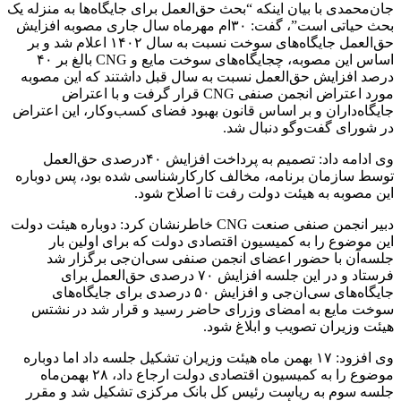
جان‌محمدی با بیان اینکه “بحث حق‌العمل برای جایگاه‌ها به منزله یک
بحث حیاتی است”، گفت: ۳۰‌ام مهرماه سال جاری مصوبه افزایش
حق‌العمل جایگاه‌های سوخت نسبت به سال ۱۴۰۲ اعلام شد و بر
اساس این مصوبه، چجایگاه‌های سوخت مایع و CNG بالغ بر ۴۰
درصد افزایش حق‌العمل نسبت به سال قبل داشتند که این مصوبه
مورد اعتراض انجمن صنفی CNG‌ قرار گرفت و با اعتراض
جایگاه‌داران و بر اساس قانون بهبود فضای کسب‌وکار، این اعتراض
در شورای گفت‌وگو دنبال شد.
وی ادامه داد: تصمیم به پرداخت افزایش ۴۰درصدی حق‌العمل
توسط سازمان برنامه، مخالف کارکارشناسی شده بود، پس دوباره
این مصوبه به هیئت دولت رفت تا اصلاح شود.
دبیر انجمن صنفی صنعت CNG خاطرنشان کرد: دوباره هیئت دولت
این موضوع را به کمیسیون اقتصادی دولت که برای اولین بار
جلسه‌آن با حضور اعضای انجمن صنفی سی‌ان‌جی برگزار شد
فرستاد و در این جلسه افزایش ۷۰ درصدی حق‌العمل برای
جایگاه‌های سی‌ان‌جی و افزایش ۵۰ درصدی برای جایگاه‌های
سوخت مایع به امضای وزرای حاضر رسید و قرار شد در نشتس
هیئت وزیران تصویب و ابلاغ شود.
وی افزود: ۱۷ بهمن ماه هیئت وزیران تشکیل جلسه داد اما دوباره
موضوع را به کمیسیون اقتصادی دولت ارجاع داد، ۲۸ بهمن‌ماه
جلسه سوم به ریاست رئیس کل بانک مرکزی تشکیل شد و مقرر