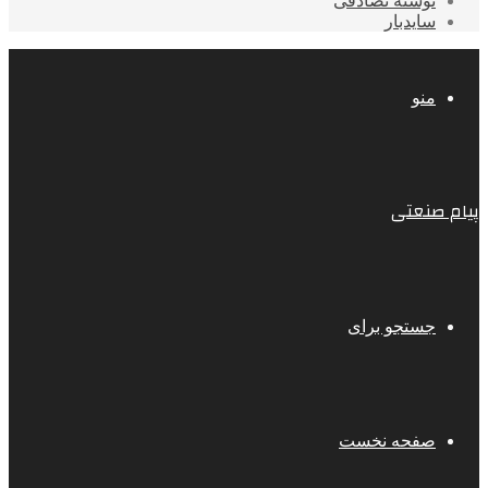
نوشته تصادفی
سایدبار
منو
پیام صنعتی
جستجو برای
صفحه نخست