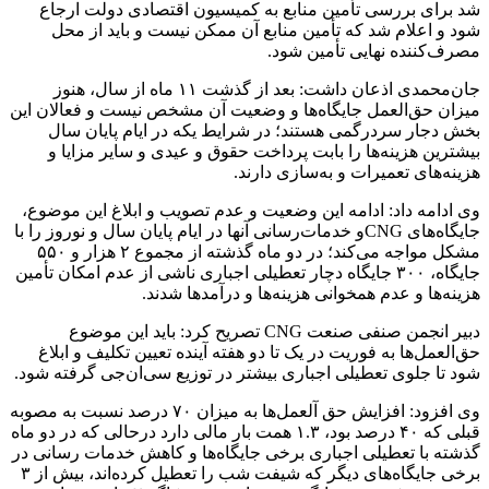
شد برای بررسی تأمین منابع به کمیسیون اقتصادی دولت ارجاع
شود و اعلام شد که تأمین منابع آن ممکن نیست و باید از محل
مصرف‌کننده نهایی تأمین شود.
جان‌محمدی اذعان داشت: بعد از گذشت ۱۱ ماه از سال، هنوز
میزان حق‌العمل جایگاه‌ها و وضعیت آن مشخص نیست و فعالان این
بخش دجار سردرگمی هستند؛ در شرایط یکه در ایام پایان سال
بیشترین هزینه‌ها را بابت پرداخت حقوق و عیدی و سایر مزایا و
هزینه‌های تعمیرات و به‌سازی دارند.
وی ادامه داد: ادامه این وضعیت و عدم تصویب و ابلاغ این موضوع،
جایگاه‌های CNG‌و خدمات‌رسانی آنها در ایام پایان سال و نوروز را با
مشکل مواجه می‌کند؛ در دو ماه گذشته از مجموع ۲ هزار و ۵۵۰
جایگاه، ۳۰۰ جایگاه دچار تعطیلی اجباری ناشی از عدم امکان تأمین
هزینه‌ها و عدم همخوانی هزینه‌ها و درآمدها شدند.
دبیر انجمن صنفی صنعت CNG تصریح کرد: باید این موضوع
حق‌العمل‌ها به فوریت در یک تا دو هفته آینده تعیین تکلیف و ابلاغ
شود تا جلوی تعطیلی اجباری بیشتر در توزیع سی‌ان‌جی گرفته شود.
وی افزود: افزایش حق آلعمل‌ها به میزان ۷۰ درصد نسبت به مصوبه
قبلی که ۴۰ درصد بود، ۱.۳ همت بار مالی دارد درحالی که در دو ماه
گذشته با تعطیلی اجباری برخی جایگاه‌ها و کاهش خدمات رسانی در
برخی جایگاه‌های دیگر که شیفت شب را تعطیل کرده‌اند، بیش از ۳