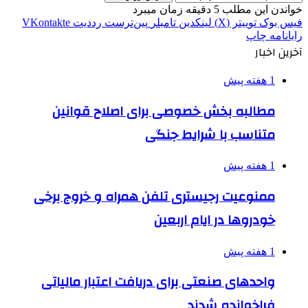
خواندن این مطلب 5 دقیقه زمان میبرد
فیس بوک
توییتر (X)
لینکدین
‫تامبلر
‫پین‌ترست
‫رددیت
‫VKontakte
رایانامه
چاپ
آخرین اخبار
1 هفته پیش
مطالبه بخش خصوصی برای اصلاح قوانین
متناسب با شرایط جنگی
1 هفته پیش
ممنوعیت رجیستری تلفن همراه و خروج برخی
خودروها در ایام اربعین
1 هفته پیش
واحدهای صنعتی برای دریافت اعتبار مالیاتی
فراخوانده شدند