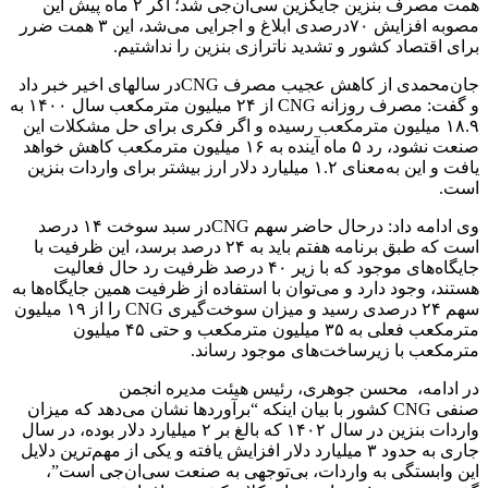
همت مصرف بنزین جایگزین سی‌ان‌جی شد؛ اگر ۲ ماه پیش این
مصوبه افزایش ۷۰درصدی ابلاغ و اجرایی می‌شد، این ۳ همت ضرر
برای اقتصاد کشور و تشدید ناترازی بنزین را نداشتیم.
جان‌محمدی از کاهش عجیب مصرف CNG‌در سالهای اخیر خبر داد
و گفت: مصرف روزانه CNG از ۲۴ میلیون مترمکعب سال ۱۴۰۰ به
۱۸.۹ میلیون مترمکعب رسیده و اگر فکری برای حل مشکلات این
صنعت نشود، رد ۵ ماه آینده به ۱۶ میلیون مترمکعب کاهش خواهد
یافت و این به‌معنای ۱.۲ میلیارد دلار ارز بیشتر برای واردات بنزین
است.
وی ادامه داد: درحال حاضر سهم CNG‌در سبد سوخت ۱۴ درصد
است که طبق برنامه هفتم باید به ۲۴ درصد برسد، این ظرفیت با
جایگاه‌های موجود که با زیر ۴۰ درصد ظرفیت رد حال فعالیت
هستند، وجود دارد و می‌توان با استفاده از ظرفیت همین جایگاه‌ها به
سهم ۲۴ درصدی رسید و میزان سوخت‌گیری CNG را از ۱۹ میلیون
مترمکعب فعلی به ۳۵ میلیون مترمکعب و حتی ۴۵ میلیون
مترمکعب با زیرساخت‌های موجود رساند.
در ادامه، محسن جوهری، رئیس هیئت مدیره انجمن
صنفی CNG‌ کشور با بیان اینکه “برآوردها نشان می‌دهد که میزان
واردات بنزین در سال ۱۴۰۲ که بالغ بر ۲ میلیارد دلار بوده، در سال
جاری به حدود ۳ میلیارد دلار افزایش یافته و یکی از مهم‌ترین دلایل
این وابستگی به واردات، بی‌توجهی به صنعت سی‌ان‌جی است”،