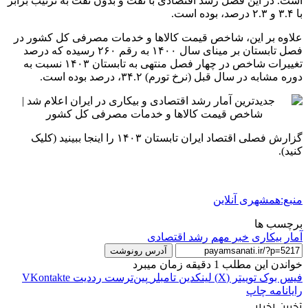
است. در این فصل رشد اقتصادی با نفت و بدون نفت به ترتیب برابر
با ۳.۴ و ۲.۳ درصد، بوده است.
علاوه بر این، شاخص قیمت کالاها و خدمات مصرفی کل کشور در
فصل تابستان بر مینای سال ۱۴۰۰ به رقم ۲۶۰ رسیده که درصد
تغییرات شاخص در چهار فصل منتهی به تابستان ۱۴۰۳ نسبت به
دوره مشابه در سال قبل (نرخ تورم) ۳۴.۲، درصد بوده است.
گزارش فصلی اقتصاد ایران تابستان ۱۴۰۳ را اینجا ببینید (کلیک
کنید).
منبع:همشهری آنلاین
برچسب ها
آمار
بیکاری
خبر مهم
رشد اقتصادی
آدرس رونوشت
خواندن این مطلب 1 دقیقه زمان میبرد
فیس بوک
توییتر (X)
لینکدین
‫تامبلر
‫پین‌ترست
‫رددیت
‫VKontakte
رایانامه
چاپ
آخرین اخبار