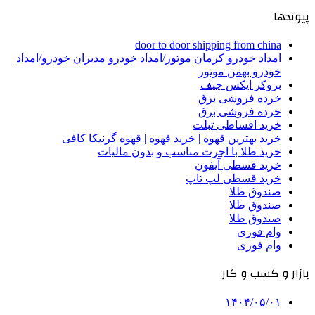
پیوندها
door to door shipping from china
امداد خودرو کرمان موتور/امداد خودرو مدیران خودرو/امداد
خودرو بهمن موتور
بروکر ایکس چیف
خرده فروشی برق
خرده فروشی برق
خرید اقساطی تبلت
خرید بهترین قهوه | خرید قهوه | قهوه گرنیکا کافی
خرید طلا با اجرت مناسب و بدون مالیات
خرید قسطی آیفون
خرید قسطی لپ تاپ
صندوق طلا
صندوق طلا
صندوق طلا
وام فوری
وام فوری
بازار و کسب و کار
۱۴۰۴/۰۵/۰۱