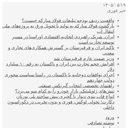
۱۴۰۵/۰۵/۱۹
خبر فوری
واقعیت ردیف بودجه تبلیغات فولاد مبارکه چیست؟
بازگشت فولاد مبارکه به تولید با تحویل ورق به پروژه‌های ملی
انتقال آب
ایران، شریک راهبردی اتحادیه اقتصادی اوراسیا در مسیر
توسعه تجارت است
تاکید ایران و قرقیزستان بر گسترش همکاری‌های تجاری و
معدنی
وزیر صمت عازم قرقیزستان شد
افزایش حجم تجارت بین ایران و پاکستان به رقم ۱۰ میلیارد
دلار
اجرای توافقات دوجانبه با پاکستان در راستا سیاست محوری
دولت چهاردهم
راهنمای تخصصی انتخاب گیربکس صنعتی
تنش‌های ژئوپلیتیک، بازار خودرو را به کدام سو می‌برد؟
انواع قاب بندی دیوار با گچبری پیش ساخته پلی یورتان
دکارت؛ تحولی لوکس، فوری و بدون تخریب در دکوراسیون
داخلی
ورود
نوشته تصادفی