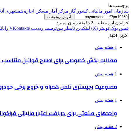
برچسب ها
سازمان امور مالیاتی کشور
گاز
مرکز آمار
مسکن اجاره
همشهری آنلا
آدرس رونوشت
خواندن این مطلب 2 دقیقه زمان میبرد
فیس بوک
توییتر (X)
لینکدین
‫تامبلر
‫پین‌ترست
‫رددیت
‫VKontakte
رایان
آخرین اخبار
1 هفته پیش
مطالبه بخش خصوصی برای اصلاح قوانین متناسب ب
1 هفته پیش
ممنوعیت رجیستری تلفن همراه و خروج برخی خودروها
1 هفته پیش
واحدهای صنعتی برای دریافت اعتبار مالیاتی فراخوا
2 هفته پیش