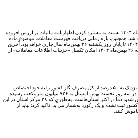
سازمان امور مالیاتی کشور اعلام کرد: در راستای حمایت از مودیان و تسهیل در اجرای قانون پایانه‌های فروشگاهی، مودیانی که تا ۲۶ بهمن‌ماه ۱۴۰۴ نسبت به مسترد کردن اظهارنامه مالیات بر ارزش افزوده
اهد شد. همچنین، بازه زمانی دریافت فهرست معاملات موضوع ماده
(۱۶۹) قانون مالیات‌های مستقیم از طریق تکمیل فرم الکترونیکی «جزییات اطلاعات معاملات» در کارپوشه سامانه مودیان برای فصل پاییز ۱۴۰۴ تا پایان روز یکشنبه ۲۶ بهمن‌ماه سال‌جاری خواهد بود. آخرین
مهلت بارگذاری فایل «جزییات اطلاعات معاملات» از طریق بارگذاری فایل، تا پایان روز شنبه ۲۵ بهمن‌ماه ۱۴۰۴ تعیین شده و در تاریخ یکشنبه ۲۶ بهمن‌ماه ۱۴۰۴ امکان تکمیل «جزییات اطلاعات معاملات» از
رئیس مرکز دیسپچینگ شرکت ملی گاز ایران اعلام کرد: استان‌های تهران، خراسان رضوی، اصفهان، آذربایجان شرقی و مازندران درمجموع نزدیک به ۵۰ درصد از کل مصرف گاز کشور را به خود اختصاص
داده‌اند. غلامرضا کوشکی با بیان اینکه متوسط مصرف بخش خانگی در سه روز نخست بهمن پارسال ۶۴۵ میلیون مترمکعب بود، اما این رقم در سه روز نخست بهمن امسال به ۷۲۶ میلیون مترمکعب رسیده
است، اظهار کرد: امسال روزانه تقریباً ۸۱ میلیون مترمکعب گاز بیشتری نسبت به مدت مشابه پارسال مصرف شده که دلیل اصلی آن کاهش شدید دما در اکثر استان‌هاست، به‌طوری که ۲۸ مرکز استان در این
 ثبت نشده و یک رکورد به‌شمار می‌آید، تاکید کرد: نباید از
اموش کنند.