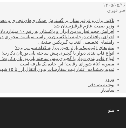
۱۴۰۵/۰۵/۱۶
خبر فوری
تاکید ایران و قرقیزستان بر گسترش همکاری‌های تجاری و معد
وزیر صمت عازم قرقیزستان شد
افزایش حجم تجارت بین ایران و پاکستان به رقم ۱۰ میلیارد دلار
اجرای توافقات دوجانبه با پاکستان در راستا سیاست محوری د
راهنمای تخصصی انتخاب گیربکس صنعتی
تنش‌های ژئوپلیتیک، بازار خودرو را به کدام سو می‌برد؟
انواع قاب بندی دیوار با گچبری پیش ساخته پلی یورتان دکارت
انواع قاب بندی دیوار با گچبری پیش ساخته پلی یورتان دکارت
مصوبه ۸۵۶ شورای رقابت؛ این جاده یک‌طرفه است
تمدید بخشنامه اعتبار ثبت سفارشات بدون انتقال ارز تا ۱۵ شهریور
ورود
نوشته تصادفی
سایدبار
منو