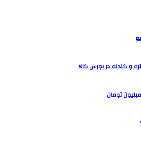
یم
ره و گندله در بورس کالا