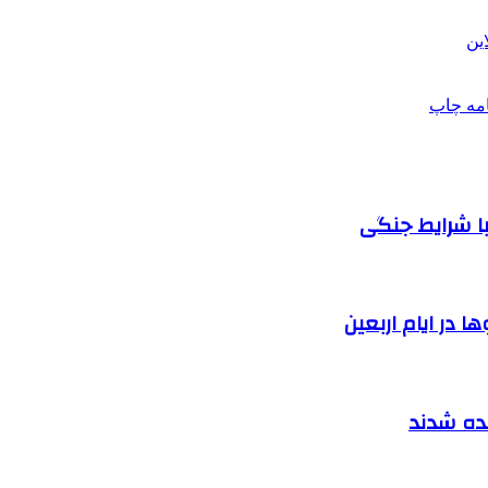
ین
امه
چاپ
ا شرایط جنگی
 در ایام اربعین
نده شدند