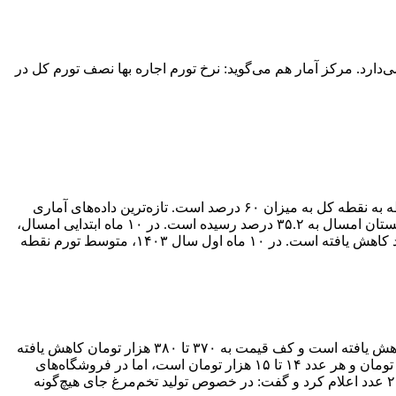
ارد. مرکز آمار هم می‌گوید: نرخ تورم اجاره بها نصف تورم کل در
مرکز آمار ایران نرخ تورم نقطه به نقطه اجاره در کل کشور را ۳۲.۷ درصد در پایان دی‌ماه ۱۴۰۴ اعلام کرد که اندکی بیش از نصف تورم نقطه به نقطه کل به میزان ۶۰ درصد است. تازه‌ترین داده‌های آماری
نشان می‌دهد شاخص تورم اجاره مسکن در دی‌ماه نسبت به آذرماه امسال ۲.۳ درصد رشد کرده و در دوازده‌ماه منتهی به نخستین ماه از زمستان امسال به ۳۵.۲ درصد رسیده است. در ۱۰ ماه ابتدایی امسال،
میانگین تورم نقطه به نقطه شاخص اجاره مسکن به سطح ۳۴.۹ درصدی رسیده که نسبت به مدت مشابه سال گذشته، بیش از ۶ واحد درصد کاهش یافته است. در ۱۰ ماه اول سال ۱۴۰۳، متوسط تورم نقطه
قیمت هرشانه تخم‌مرغ که بعد از انتقال ارز ترجیحی به انتهای زنجیره افزایش یافت و تا بیش از ۵۰۰ هزار تومان در بازار عرضه شد اکنون کاهش یافته است و کف قیمت به ۳۷۰ تا ۳۸۰ هزار تومان کاهش یافته
است. سیدفرزاد طلاکش دبیر فدراسیون طیور ایران اظهار کرد: در حال حاضر هر شانه تخم‌مرغ در مغازه‌های خرده‌فروشی حدود ۴۰۰ هزار تومان و هر عدد ۱۴ تا ۱۵ هزار تومان است، اما در فروشگاه‌های
زنجیره‌ای تخم‌مرغ شناسنامه‌دار ۳۰عددی کمتر از ۴۰۰ هزار تومان در حال عرضه است. او سرانه مصرف ماهانه تخم‌مرغ به‌ازای هرنفر را ۲۰ عدد اعلام کرد و گفت: در خصوص تولید تخم‌مرغ جای هیچ‌گونه