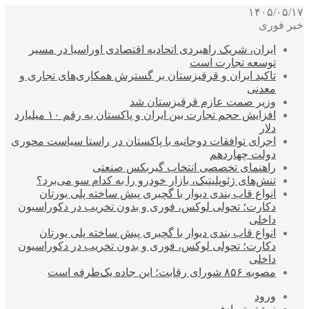
۱۴۰۵/۰۵/۱۷
خبر فوری
ایران، شریک راهبردی اتحادیه اقتصادی اوراسیا در مسیر
توسعه تجارت است
تاکید ایران و قرقیزستان بر گسترش همکاری‌های تجاری و
معدنی
وزیر صمت عازم قرقیزستان شد
افزایش حجم تجارت بین ایران و پاکستان به رقم ۱۰ میلیارد
دلار
اجرای توافقات دوجانبه با پاکستان در راستا سیاست محوری
دولت چهاردهم
راهنمای تخصصی انتخاب گیربکس صنعتی
تنش‌های ژئوپلیتیک، بازار خودرو را به کدام سو می‌برد؟
انواع قاب بندی دیوار با گچبری پیش ساخته پلی یورتان
دکارت؛ تحولی لوکس، فوری و بدون تخریب در دکوراسیون
داخلی
انواع قاب بندی دیوار با گچبری پیش ساخته پلی یورتان
دکارت؛ تحولی لوکس، فوری و بدون تخریب در دکوراسیون
داخلی
مصوبه ۸۵۶ شورای رقابت؛ این جاده یک‌طرفه است
ورود