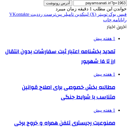
آدرس رونوشت
خواندن این مطلب 1 دقیقه زمان میبرد
فیس بوک
توییتر (X)
لینکدین
‫تامبلر
‫پین‌ترست
‫رددیت
‫VKontakte
رایانامه
چاپ
آخرین اخبار
1 هفته پیش
تمدید بخشنامه اعتبار ثبت سفارشات بدون انتقال
ارز تا ۱۵ شهریور
1 هفته پیش
مطالبه بخش خصوصی برای اصلاح قوانین
متناسب با شرایط جنگی
1 هفته پیش
ممنوعیت رجیستری تلفن همراه و خروج برخی