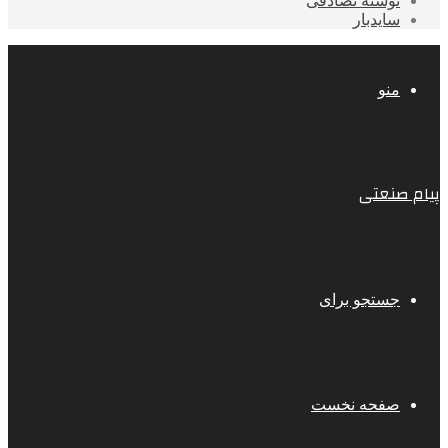
نوشته تصادفی
سایدبار
منو
پیام صنعتی
جستجو برای
صفحه نخست