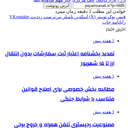
آدرس رونوشت
خواندن این مطلب 2 دقیقه زمان میبرد
فیس بوک
توییتر (X)
لینکدین
‫تامبلر
‫پین‌ترست
‫رددیت
‫VKontakte
رایانامه
چاپ
آخرین اخبار
1 هفته پیش
تمدید بخشنامه اعتبار ثبت سفارشات بدون انتقال
ارز تا ۱۵ شهریور
1 هفته پیش
مطالبه بخش خصوصی برای اصلاح قوانین
متناسب با شرایط جنگی
1 هفته پیش
ممنوعیت رجیستری تلفن همراه و خروج برخی