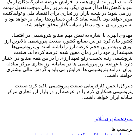
که به دنبال رانت ارزی هستند. افزایش عرضه صادرکنندگان از یک
سو و کاهش تقاضا از سوی دیگر، به مرور زمان موجب تعدیل قیمت
ارز می شود؛ در نتیجه بازار ارز تجاری برای اقتصاد ملی و تولیدکننده
موثر خواهد بود. ناگفته نماند که این دستاوردها زمان بر خواهد بود و
به مرور زمان نتایج مدنظر سیاستگذار محقق خواهد شد.
مهدوی ابهری با اشاره به نقش مهم صنایع پتروشیمی در اقتصاد
کشور بیان کرد: در بین صنایع کشور، صنعت پتروشیمی بالاترین ارز
آوری و بیشتر ین حجم عرضه ارز را داشته است و پتروشیمی‌ها
همیشه ارز خود را در زمان معین شده عرضه کرده اند. صنعت
پتروشیمی رتبه نخست رفع تعهد ارزی را در بین همه صنایع در اختیار
دارد. با عرضه ارز پتروشیمی ها در سامانه ارز تجاری مرکز مبادله
ایران، درآمد پتروشیمی ها افزایش می یابد و گردش مالی بیشتری
خواهند داشت.
دبیرکل انجمن کارفرمایی صنعت پتروشیمی تاکید کرد: صنعت
پتروشیمی همکاری لازم را در عرضه ارز در بازار ارز تجاری مرکز
مبادله ایران خواهد داشت.
منبع:همشهری آنلاین
برچسب ها
ارز - بازار داخلی
بانک مرکزی
خبر مهم
سامانه نیما