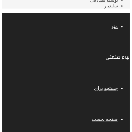
نوشته تصادفی
سایدبار
منو
پیام صنعتی
جستجو برای
صفحه نخست