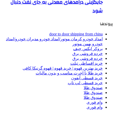
جایگزینی درآمدهای معدنی به جای نفت دنبال
شود
پیوندها
door to door shipping from china
امداد خودرو کرمان موتور/امداد خودرو مدیران خودرو/امداد
خودرو بهمن موتور
بروکر ایکس چیف
خرده فروشی برق
خرده فروشی برق
خرید اقساطی تبلت
خرید بهترین قهوه | خرید قهوه | قهوه گرنیکا کافی
خرید طلا با اجرت مناسب و بدون مالیات
خرید قسطی آیفون
خرید قسطی لپ تاپ
صندوق طلا
صندوق طلا
صندوق طلا
وام فوری
وام فوری