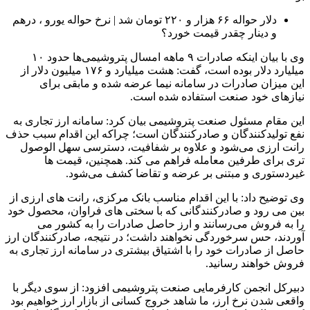
دلار حواله ۶۶ هزار و ۲۲۰ تومان شد | نرخ حواله یورو ، درهم
و دینار چقدر قیمت خورد؟
وی با بیان اینکه صادرات ۹ ماهه امسال پتروشیمی‌ها حدود ۱۰
میلیارد دلار بوده است، گفت: هشت میلیارد و ۱۷۶ میلیون دلار از
این میزان صادرات در سامانه نیما عرضه شده و مابقی برای
نیازهای خود صنعت استفاده شده است.
این مقام مسئول صنعت پتروشیمی بیان کرد: سامانه ارز تجاری به
نفع تولیدکنندگان و صادرکنندگان است؛ چراکه این اقدام سبب حذف
رانت ارزی می‌شود و علاوه بر شفافیت، دسترسی سهل الوصول
تری برای طرفین معامله فراهم می کند. همچنین، قیمت ها
غیردستوری و مبتنی بر عرضه و تقاضا کشف می‌شود.
وی توضیح داد: با این اقدام مناسب بانک مرکزی، رانت های ارزی از
بین می رود و صادرکنندگانی که با سختی های فراوان، محصول خود
را به فروش می‌رسانند و ارز حاصل صادرات را به کشور می
آوردند، حس سرخوردگی نخواهند داشت؛ در نتیجه، صادرکنندگان ارز
حاصل از صادرات خود را با اشتیاق بیشتری در سامانه ارز تجاری به
فروش خواهند رسانید.
دبیرکل انجمن کارفرمایی صنعت پتروشیمی افزود: از سوی دیگر با
واقعی شدن نرخ ارز، ما شاهد خروج کسانی از بازار ارز خواهیم بود