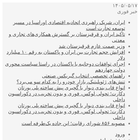
۱۴۰۵/۰۵/۱۷
خبر فوری
ایران، شریک راهبردی اتحادیه اقتصادی اوراسیا در مسیر
توسعه تجارت است
تاکید ایران و قرقیزستان بر گسترش همکاری‌های تجاری و
معدنی
وزیر صمت عازم قرقیزستان شد
افزایش حجم تجارت بین ایران و پاکستان به رقم ۱۰ میلیارد
دلار
اجرای توافقات دوجانبه با پاکستان در راستا سیاست محوری
دولت چهاردهم
راهنمای تخصصی انتخاب گیربکس صنعتی
تنش‌های ژئوپلیتیک، بازار خودرو را به کدام سو می‌برد؟
انواع قاب بندی دیوار با گچبری پیش ساخته پلی یورتان
دکارت؛ تحولی لوکس، فوری و بدون تخریب در دکوراسیون
داخلی
انواع قاب بندی دیوار با گچبری پیش ساخته پلی یورتان
دکارت؛ تحولی لوکس، فوری و بدون تخریب در دکوراسیون
داخلی
مصوبه ۸۵۶ شورای رقابت؛ این جاده یک‌طرفه است
ورود