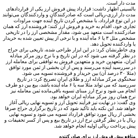
مدت دار است.
بالسینی اظهار داشت: قرارداد پیش فروش ارز یکی از قراردادهای
مدت دار ارزی-ریالی است که صادرکنندگان و واردکنندگان می‌توانند
در این نوع قرارداد، با مشخص کردن تاریخ آینده جهت مراودات
تجاری خود، اقدام به خرید و فروش ارز کنند؛ فروشنده ارز که همان
صادرکننده است متعهد می شود، مقدار مشخصی ارز را در تاریخی
مشخص مثل ۳ یا ۶ ماه آینده و با نرخی از پیش تعیین شده به خریدار
یا واردکننده تحویل دهد.
وی خاطرنشان کرد: در این ابزار طراحی شده، تاریخی برای حراج
در نظر گرفته می شود که در این تاریخ و با نرخ روز مرکز مبادله
ایران، متعهدین خرید و متعهدین فروش به توافقی برای معامله ارز
در سررسید آینده می‌رسند و پس از آن بخشی از ثمن مورد توافق
(مثلا ۳۰ درصد آن) بین خریدار و فروشنده تسویه می شود.
سخنگوی مرکز مبادله ارز و طلای ایران تصریح کرد: در تاریخ
سررسید که می تواند مثلا سه یا ۶ ماه آینده باشد، بیع بین دو طرف
انجام می شود و نرخ ارز مبنای تسویه باقی‌مانده ثمن معامله نیز
نرخ همان روز مرکز مبادله ایران خواهد بود.
وی گفت: در نهایت نیز فرآیند تحویل ارز و تسویه نهایی ریالی آغاز
خواهد شد. این نکته باید تاکید شود که در تاریخ برگزاری حراج صرفا
بخشی از ریال مورد توافق قرارداد تسویه می شود و تسویه نهایی
ریال با در نظر گرفتن نرخ ارز در تاریخ بیع و پس از کسر تخفیفات و
پیش پرداخت ریالی اولیه انجام خواهد شد.
منافع پیش فروش ارز برای صادرکننده