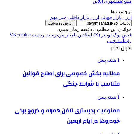
منبع:همشهری آنلاین
برچسب ها
ارز - بازار جهانی
ارز - بازار داخلی
خبر مهم
آدرس رونوشت
خواندن این مطلب 3 دقیقه زمان میبرد
فیس بوک
توییتر (X)
لینکدین
‫تامبلر
‫پین‌ترست
‫رددیت
‫VKontakte
رایانامه
چاپ
آخرین اخبار
1 هفته پیش
مطالبه بخش خصوصی برای اصلاح قوانین
متناسب با شرایط جنگی
1 هفته پیش
ممنوعیت رجیستری تلفن همراه و خروج برخی
خودروها در ایام اربعین