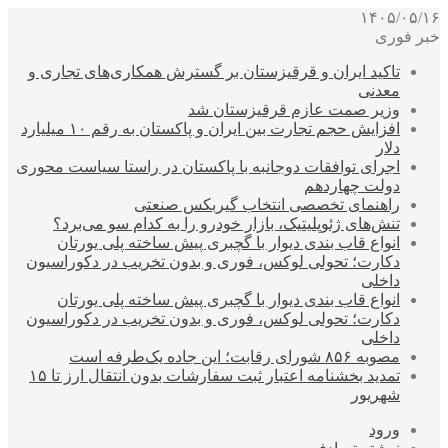
۱۴۰۵/۰۵/۱۶
خبر فوری
تاکید ایران و قرقیزستان بر گسترش همکاری‌های تجاری و
معدنی
وزیر صمت عازم قرقیزستان شد
افزایش حجم تجارت بین ایران و پاکستان به رقم ۱۰ میلیارد
دلار
اجرای توافقات دوجانبه با پاکستان در راستا سیاست محوری
دولت چهاردهم
راهنمای تخصصی انتخاب گیربکس صنعتی
تنش‌های ژئوپلیتیک، بازار خودرو را به کدام سو می‌برد؟
انواع قاب بندی دیوار با گچبری پیش ساخته پلی یورتان
دکارت؛ تحولی لوکس، فوری و بدون تخریب در دکوراسیون
داخلی
انواع قاب بندی دیوار با گچبری پیش ساخته پلی یورتان
دکارت؛ تحولی لوکس، فوری و بدون تخریب در دکوراسیون
داخلی
مصوبه ۸۵۶ شورای رقابت؛ این جاده یک‌طرفه است
تمدید بخشنامه اعتبار ثبت سفارشات بدون انتقال ارز تا ۱۵
شهریور
ورود