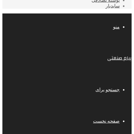
نوشته تصادفی
سایدبار
منو
پیام صنعتی
جستجو برای
صفحه نخست