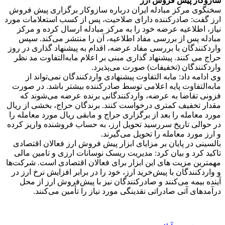
سازوکار پیش فروش ارز
سخنگوی مرکز مبادله ایران درباره سازوکار برگزاری پیش فروش
ارز گفت: صادرکننده دارای صلاحیت، پس از کسب استعلامات مورد
نیاز، اطلاعیه عرضه خود را به مرکز مبادله ارسال کرده و مرکز
مبادله پس از بررسی مفاد اطلاعیه، آن را منتشر می‌کند. سپس
واردکنندگان با بررسی مفاد عرضه، اقدام به پیشنهاد گذاری در روز
حراج می کنند. پیشنهاد گذاری مبنی بر اعلام مابه‌التفاوت مد نظر
واردکنندگان (تخفیفات) صورت می‌پذیرد.
وی ادامه داد: مابه التفاوت پیشنهادی واردکنندگان نمی‌تواند از
مابه‌التفاوت پایه اعلامی توسط صادرکننده بیشتر باشد. در صورت
فزونی تقاضا به عرضه، واردکنندگانی برنده عرضه می‌شوند که
مقدار تخفیف کمتری درخواست کنند. برندگان حراج، بخشی از ریال
مورد معامله را بعد از برگزاری حراج و مابقی ریال مورد معامله را
در حوالی تاریخ سررسید تحویل ارز، به حساب فروشنده واریز کرده
و ارز مورد معامله را تحویل می‌گیرند.
بالسینی در پایان بر مزایای ابزار پیش فروش ارز فعالان اقتصادی
تاکید کرد و بیان کرد: مدیریت ریسک نوسانات ارزی و تامین مالی
مهمترین مزیت های این ابزار برای فعالان اقتصادی است. شرکت‌ها
و واردکنندگان با پیش‌خرید ارز، خود را در برابر افزایش نرخ ارز در
آینده بیمه می‌کنند و صادرکنندگان نیز با پیش‌فروش ارز از محل
درآمدهای آتی صادراتی نقدینگی مورد نیاز را تأمین می‌کنند.