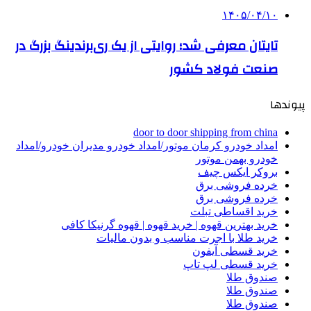
۱۴۰۵/۰۴/۱۰
تایتان معرفی شد؛ روایتی از یک ری‌برندینگ بزرگ در
صنعت فولاد کشور
پیوندها
door to door shipping from china
امداد خودرو کرمان موتور/امداد خودرو مدیران خودرو/امداد
خودرو بهمن موتور
بروکر ایکس چیف
خرده فروشی برق
خرده فروشی برق
خرید اقساطی تبلت
خرید بهترین قهوه | خرید قهوه | قهوه گرنیکا کافی
خرید طلا با اجرت مناسب و بدون مالیات
خرید قسطی آیفون
خرید قسطی لپ تاپ
صندوق طلا
صندوق طلا
صندوق طلا