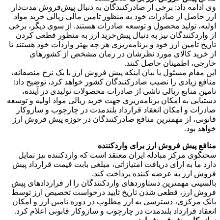
وی ادامه داد: برخی از صادرکنندگان به دنبال پیش‌فروش مدت‌دار
ارز حاصل از صادرات خود به منظور تامین مالی ریالی خرید مواد
اولیه، تولید محصول و توسعه صادرات هستند. از سوی دیگر، برخی
از واردکنندگان نیز به دنبال پیش‌خرید ارز به منظور قطعی کردن
تاریخ تامین ارز خود و برنامه‌ریزی هر چه بهتر واردات خود هستند تا
از خرید کالای مورد نظرشان در زمان مشخص از کشورهای
خارجی، اطمینان حاصل کنند.
این مقام مسئول با بیان اینکه پیش فروش ارز با یک نرخ منصفانه،
منافع زیادی را نصیب صادرکنندگان کشور خواهد کرد، توضیح داد:
تامین منابع ریالی ناشی از صادرات محصولات تولیدی در آینده،
دستیابی به امکان برنامه‌ریزی جهت خرید ریالی مواد اولیه و توسعه
صادرات و امکان انعقاد قرارداد بلندمدت در چارچوب و سازوکار
قانونی، از مهمترین منافع صادرکنندگان در حوزه پیش فروش ارز
خواهد بود.
منافع پیش فروش ارز برای واردکننده
سخنگوی مرکز مبادله ایران معتقد است که واردکننده نیز تمایل
دارد ما به ازای دریافت امتیازاتی، مبلغی بابت قیمت قرارداد پیش
فروش ارز به عرضه کننده پرداخت کند.
بالسینی مهمترین دستاوردهای واردکنندگان را از قراردادهای پیش
فروش ارز، قطعی شدن تاریخ تایید درخواست تخصیص ارز توسط
بانک مرکزی، دسترسی به ارز مطلوب در دوره تامین ارز و امکان
انعقاد قرارداد بلندمدت در چارچوب و سازوکار قانونی اعلام کرد.