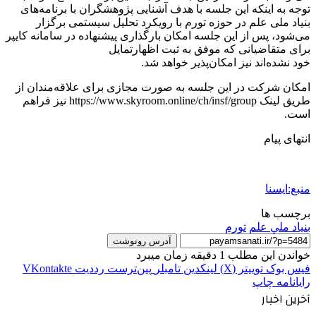
توجه به اینکه این جلسه با هدف آشنایی پژوهشگران با برنامه‌های
بنیاد ملی علم در حوزه تورم با رویکرد تحلیل سیستمی برگزار
می‌شود، پس از این جلسه امکان بارگذاری پیشنهاده در سامانه کایپر
برای متقاضیانی که موفق به ثبت اظهارتمایل
خود نشده‌اند نیز امکان‌پذیر خواهد شد.
امکان شرکت در این جلسه به صورت مجازی برای علاقه‌مندان از
طریق لینک https://www.skyroom.online/ch/insf/group نیز فراهم
است.
انتهای پیام
منبع:ایسنا
برچسب ها
بنياد ملي علم
تورم
آدرس رونوشت
خواندن این مطلب 1 دقیقه زمان میبرد
فیس بوک
توییتر (X)
لینکدین
‫تامبلر
‫پین‌ترست
‫رددیت
‫VKontakte
رایانامه
چاپ
آخرین اخبار