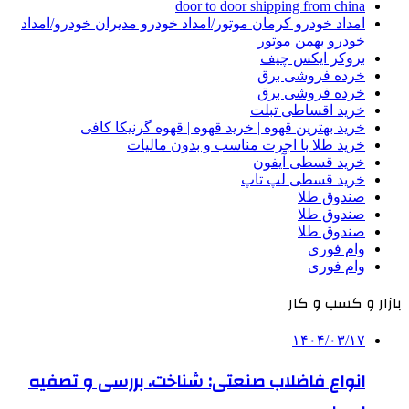
door to door shipping from china
امداد خودرو کرمان موتور/امداد خودرو مدیران خودرو/امداد
خودرو بهمن موتور
بروکر ایکس چیف
خرده فروشی برق
خرده فروشی برق
خرید اقساطی تبلت
خرید بهترین قهوه | خرید قهوه | قهوه گرنیکا کافی
خرید طلا با اجرت مناسب و بدون مالیات
خرید قسطی آیفون
خرید قسطی لپ تاپ
صندوق طلا
صندوق طلا
صندوق طلا
وام فوری
وام فوری
بازار و کسب و کار
۱۴۰۴/۰۳/۱۷
انواع فاضلاب صنعتی: شناخت، بررسی و تصفیه