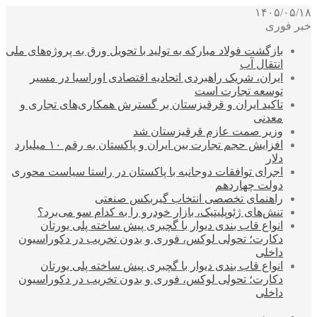
۱۴۰۵/۰۵/۱۸
خبر فوری
بازگشت فولاد مبارکه به تولید با تحویل ورق به پروژه‌های ملی
انتقال آب
ایران، شریک راهبردی اتحادیه اقتصادی اوراسیا در مسیر
توسعه تجارت است
تاکید ایران و قرقیزستان بر گسترش همکاری‌های تجاری و
معدنی
وزیر صمت عازم قرقیزستان شد
افزایش حجم تجارت بین ایران و پاکستان به رقم ۱۰ میلیارد
دلار
اجرای توافقات دوجانبه با پاکستان در راستا سیاست محوری
دولت چهاردهم
راهنمای تخصصی انتخاب گیربکس صنعتی
تنش‌های ژئوپلیتیک، بازار خودرو را به کدام سو می‌برد؟
انواع قاب بندی دیوار با گچبری پیش ساخته پلی یورتان
دکارت؛ تحولی لوکس، فوری و بدون تخریب در دکوراسیون
داخلی
انواع قاب بندی دیوار با گچبری پیش ساخته پلی یورتان
دکارت؛ تحولی لوکس، فوری و بدون تخریب در دکوراسیون
داخلی