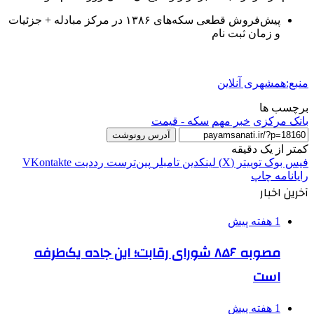
پیش‌فروش قطعی سکه‌های ۱۳۸۶ در مرکز مبادله + جزئیات
و زمان ثبت نام
منبع:همشهری آنلاین
برچسب ها
بانک مرکزی
خبر مهم
سکه - قیمت
آدرس رونوشت
کمتر از یک دقیقه
فیس بوک
توییتر (X)
لینکدین
‫تامبلر
‫پین‌ترست
‫رددیت
‫VKontakte
رایانامه
چاپ
آخرین اخبار
1 هفته پیش
مصوبه ۸۵۶ شورای رقابت؛ این جاده یک‌طرفه
است
1 هفته پیش