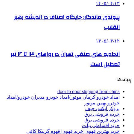
۱۴۰۵/۰۴/۱۳
پیوندی ماندگار؛ جایگاه اصناف در اندیشه رهبر
انقلاب
۱۴۰۵/۰۴/۱۲
اتحادیه های صنفی تهران در روزهای ۱۳ تا ۱۶ تیر
تعطیل است
پیوندها
door to door shipping from china
امداد خودرو کرمان موتور/امداد خودرو مدیران خودرو/امداد
خودرو بهمن موتور
بروکر ایکس چیف
خرده فروشی برق
خرده فروشی برق
خرید اقساطی تبلت
خرید بهترین قهوه | خرید قهوه | قهوه گرنیکا کافی