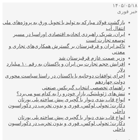
۱۴۰۵/۰۵/۱۸
خبر فوری
بازگشت فولاد مبارکه به تولید با تحویل ورق به پروژه‌های ملی
انتقال آب
ایران، شریک راهبردی اتحادیه اقتصادی اوراسیا در مسیر
توسعه تجارت است
تاکید ایران و قرقیزستان بر گسترش همکاری‌های تجاری و
معدنی
وزیر صمت عازم قرقیزستان شد
افزایش حجم تجارت بین ایران و پاکستان به رقم ۱۰ میلیارد
دلار
اجرای توافقات دوجانبه با پاکستان در راستا سیاست محوری
دولت چهاردهم
راهنمای تخصصی انتخاب گیربکس صنعتی
تنش‌های ژئوپلیتیک، بازار خودرو را به کدام سو می‌برد؟
انواع قاب بندی دیوار با گچبری پیش ساخته پلی یورتان
دکارت؛ تحولی لوکس، فوری و بدون تخریب در دکوراسیون
داخلی
انواع قاب بندی دیوار با گچبری پیش ساخته پلی یورتان
دکارت؛ تحولی لوکس، فوری و بدون تخریب در دکوراسیون
داخلی