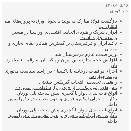
۱۴۰۵/۰۵/۱۸
خبر فوری
بازگشت فولاد مبارکه به تولید با تحویل ورق به پروژه‌های ملی
انتقال آب
ایران، شریک راهبردی اتحادیه اقتصادی اوراسیا در مسیر
توسعه تجارت است
تاکید ایران و قرقیزستان بر گسترش همکاری‌های تجاری و
معدنی
وزیر صمت عازم قرقیزستان شد
افزایش حجم تجارت بین ایران و پاکستان به رقم ۱۰ میلیارد
دلار
اجرای توافقات دوجانبه با پاکستان در راستا سیاست محوری
دولت چهاردهم
راهنمای تخصصی انتخاب گیربکس صنعتی
تنش‌های ژئوپلیتیک، بازار خودرو را به کدام سو می‌برد؟
انواع قاب بندی دیوار با گچبری پیش ساخته پلی یورتان
دکارت؛ تحولی لوکس، فوری و بدون تخریب در دکوراسیون
داخلی
انواع قاب بندی دیوار با گچبری پیش ساخته پلی یورتان
دکارت؛ تحولی لوکس، فوری و بدون تخریب در دکوراسیون
داخلی