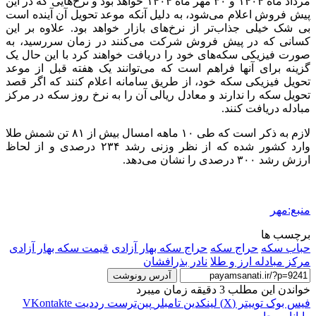
مرداد ماه ۱۴۰۴ و ۳۰ مهر ماه ۱۴۰۴ خواهد بود و نرخ‌هایی که در این
پیش فروش اعلام می‌شود، به دلیل آنکه موعد تحویل آن آینده است
بی شک خیلی جذاب‌تر از نرخ‌های بازار خواهد بود. علاوه بر این
کسانی که در پیش فروش شرکت می‌کنند در زمان سررسید، به
صورت فیزیکی سکه‌های خود را دریافت خواهند کرد با این حال یک
گزینه برای آنها فراهم است که می‌توانند یک هفته قبل از موعد
تحویل فیزیکی سکه خود، از طریق سامانه اعلام کنند که اگر قصد
تحویل سکه را ندارند و معادل ریالی آن را به نرخ روز سکه در مرکز
مبادله دریافت کنند.
لازم به ذکر است که طی ۱۰ ماهه امسال بیش از ۸۱ تن شمش طلا
وارد کشور شده که از نظر وزنی رشد ۲۳۴ درصدی و از لحاظ
ارزش رشد ۳۰۰ درصدی را نشان می‌دهد.
منبع:مهر
برچسب ها
حباب سکه
حراج سکه
حراج سکه بهار آزادی
قیمت سکه بهار آزادی
مرکز مبادله ارز و طلا
نادر بذرافشان
آدرس رونوشت
خواندن این مطلب 3 دقیقه زمان میبرد
فیس بوک
توییتر (X)
لینکدین
‫تامبلر
‫پین‌ترست
‫رددیت
‫VKontakte