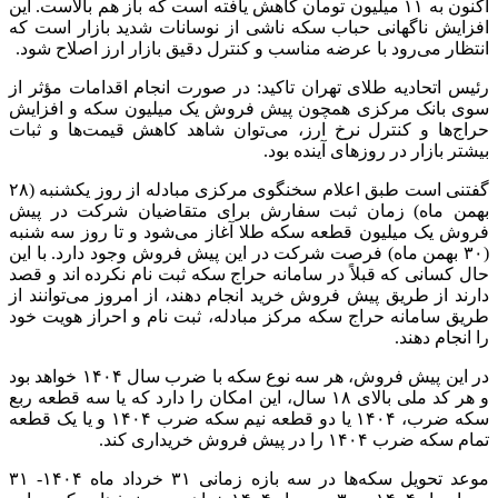
اکنون به ۱۱ میلیون تومان کاهش یافته است که باز هم بالاست. این
افزایش ناگهانی حباب سکه ناشی از نوسانات شدید بازار است که
انتظار می‌رود با عرضه مناسب و کنترل دقیق بازار ارز اصلاح شود.
رئیس اتحادیه طلای تهران تاکید: در صورت انجام اقدامات مؤثر از
سوی بانک مرکزی همچون پیش فروش یک میلیون سکه و افزایش
حراج‌ها و کنترل نرخ ارز، می‌توان شاهد کاهش قیمت‌ها و ثبات
بیشتر بازار در روزهای آینده بود.
گفتنی است طبق اعلام سخنگوی مرکزی مبادله از روز یکشنبه (۲۸
بهمن ماه) زمان ثبت سفارش برای متقاضیان شرکت در پیش
فروش یک میلیون قطعه سکه طلا آغاز می‌شود و تا روز سه شنبه
(۳۰ بهمن ماه) فرصت شرکت در این پیش فروش وجود دارد. با این
حال کسانی که قبلاً در سامانه حراج سکه ثبت نام نکرده
اند
و قصد
دارند از طریق پیش فروش خرید انجام دهند، از امروز می‌توانند از
طریق سامانه حراج سکه مرکز مبادله، ثبت نام و احراز هویت خود
را انجام دهند.
در این پیش فروش، هر سه نوع سکه با ضرب سال ۱۴۰۴ خواهد بود
و هر کد ملی بالای ۱۸ سال، این امکان را دارد که یا سه قطعه ربع
سکه ضرب، ۱۴۰۴ یا دو قطعه نیم سکه ضرب ۱۴۰۴ و یا یک قطعه
تمام سکه ضرب ۱۴۰۴ را در پیش فروش خریداری کند.
موعد تحویل سکه‌ها در سه بازه زمانی ۳۱ خرداد ماه ۱۴۰۴- ۳۱