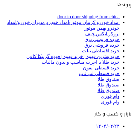
پیوندها
door to door shipping from china
امداد خودرو کرمان موتور/امداد خودرو مدیران خودرو/امداد
خودرو بهمن موتور
بروکر ایکس چیف
خرده فروشی برق
خرده فروشی برق
خرید اقساطی تبلت
خرید بهترین قهوه | خرید قهوه | قهوه گرنیکا کافی
خرید طلا با اجرت مناسب و بدون مالیات
خرید قسطی آیفون
خرید قسطی لپ تاپ
صندوق طلا
صندوق طلا
صندوق طلا
وام فوری
وام فوری
بازار و کسب و کار
۱۴۰۴/۰۴/۲۳