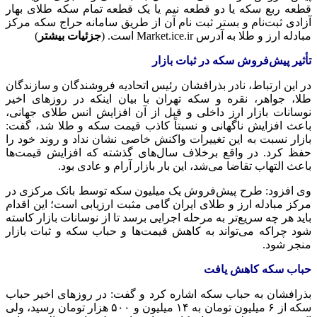
قطعه ربع سکه یا دو قطعه نیم یا یک قطعه تمام سکه طلای بهار
آزادی ثبت‌نام و بستر ثبت نام آن از طریق سامانه حراج سکه مرکز
مبادله ارز و طلا به آدرس Market.ice.ir است. (
جزئیات بیشتر
)
تأثیر پیش‌فروش سکه در ثبات بازار
در این ارتباط، نادر بذرافشان رئیس اتحادیه فروشندگان و سازندگان
طلا، جواهر، نقره و سکه تهران با بیان اینکه در روزهای اخیر
نوسانات بازار ارز داخلی و قبل از آن افزایش انس طلای جهانی،
باعث افزایش ناگهانی و نسبتاً کاذب قیمت سکه و طلا شد، گفت:
بازار نسبت به این تغییرات واکنش خاصی نشان نداد و روند خود را
حفظ کرد. در واقع برخلاف سال‌های گذشته که افزایش قیمت‌ها
باعث التهاب تقاضا می‌شد، این بار بازار آرام و عادی بود.
وی افزود: طرح پیش‌فروش یک میلیون سکه توسط بانک مرکزی در
مرکز مبادله ارز و طلای ایران گامی مثبت ارزیابی است؛ این اقدام
باید هر چه سریع‌تر به مرحله اجرایی برسد تا از نوسانات بازار کاسته
شود چراکه می‌تواند به کاهش قیمت‌ها و حباب سکه و ثبات بازار
منجر شود.
حباب سکه کاهش یافت
بذرافشان به حباب سکه اشاره کرد و گفت: در روزهای اخیر حباب
سکه از ۶ میلیون تومان به ۱۴ میلیون و ۵۰۰ هزار تومان رسید، ولی