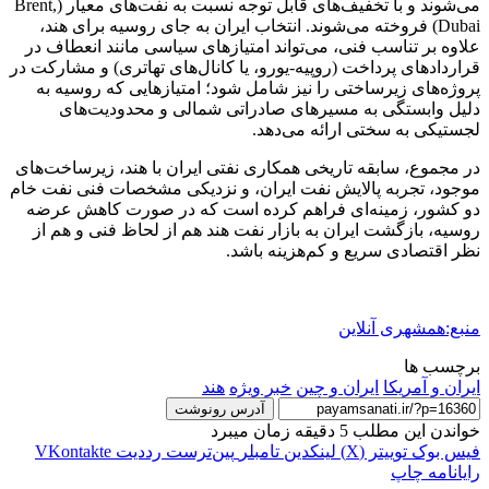
می‌شوند و با تخفیف‌های قابل توجه نسبت به نفت‌های معیار (Brent,
Dubai) فروخته می‌شوند. انتخاب ایران به جای روسیه برای هند،
علاوه بر تناسب فنی، می‌تواند امتیازهای سیاسی مانند انعطاف در
قراردادهای پرداخت (روپیه-یورو، یا کانال‌های تهاتری) و مشارکت در
پروژه‌های زیرساختی را نیز شامل شود؛ امتیازهایی که روسیه به
دلیل وابستگی به مسیرهای صادراتی شمالی و محدودیت‌های
لجستیکی به سختی ارائه می‌دهد.
در مجموع، سابقه تاریخی همکاری نفتی ایران با هند، زیرساخت‌های
موجود، تجربه پالایش نفت ایران، و نزدیکی مشخصات فنی نفت خام
دو کشور، زمینه‌ای فراهم کرده است که در صورت کاهش عرضه
روسیه، بازگشت ایران به بازار نفت هند هم از لحاظ فنی و هم از
نظر اقتصادی سریع و کم‌هزینه باشد.
منبع:همشهری آنلاین
برچسب ها
ایران و آمریکا
ایران و چین
خبر ویژه
هند
آدرس رونوشت
خواندن این مطلب 5 دقیقه زمان میبرد
فیس بوک
توییتر (X)
لینکدین
‫تامبلر
‫پین‌ترست
‫رددیت
‫VKontakte
رایانامه
چاپ