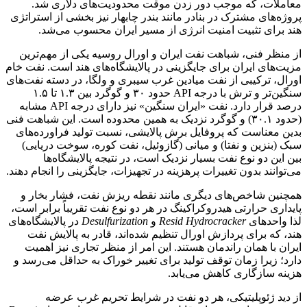
معاملات، که موجب دور زدن موقت محدودیت‌های دلاری شد.
پروژه‌های مشترک در بنادر مانند بندر چابهار نیز بخشی از استراتژی
هند برای تثبیت امنیت انرژی از مسیر ایران محسوب می‌شد.
از منظر فنی، شباهت نفت ایران و اورال روسیه یکی از مهم‌ترین
مزیت‌های ایران برای جایگزینی در پالایشگاه‌های هند است. نفت خام
اورال، ترکیبی از نفت میادین غرب سیبری و ولگا، در دسته نفت‌های
سنگین‌تر و ترش با درجه API حدود ۳۰ و گوگرد بین ۱.۳ تا ۱.۵
درصد قرار دارد. نفت «ایران سنگین» نیز دارای درجه API مشابه
(حدود ۳۰.۱) و گوگرد نزدیک به همین محدوده است. این شباهت فنی
بدین معناست که پروفایل برش پالایشی، نسبت تولید فراورده‌های
سبک (بنزین و نفتا) و میانی (گازوئیل، نفت کوره، سوخت دریایی)
بین این دو نوع نفت بسیار نزدیک است، در نتیجه پالایشگاه‌ها
می‌توانند بدون تغییرات پرهزینه در تجهیزات، جایگزینی را انجام دهند.
همچنین شاخص‌های دیگری مانند نقطه ریزش نفت، فشار بخار و
پایداری حرارتی هیدروکراکینگ در هر دو نوع نفت تقریباً برابر است،
لذا واحدهای
Resid Hydrocracker
و
Desulfurization
در پالایشگاه‌های
هند، که برای پردازش اورال تنظیم شده‌اند، قادر به پالایش نفت
ایران با همان راندمان هستند. این امر از منظر تجاری نیز اهمیت
دارد؛ زیرا زمان توقف تولید برای تغییر خوراک به حداقل می‌رسد و
هزینه سازگاری کاهش می‌یابد.
از دید ژئوپلیتیکی، هر دو نفت در شرایط تحریم غرب عرضه