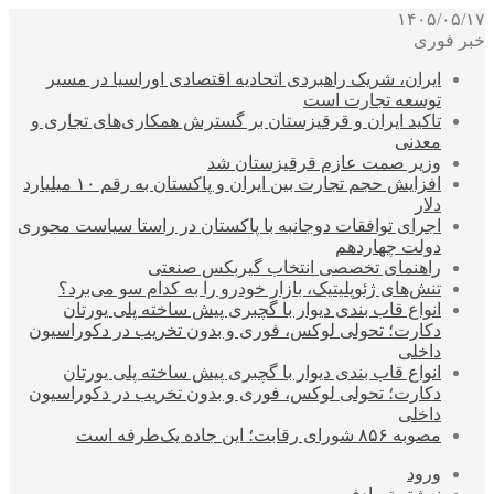
۱۴۰۵/۰۵/۱۷
خبر فوری
ایران، شریک راهبردی اتحادیه اقتصادی اوراسیا در مسیر
توسعه تجارت است
تاکید ایران و قرقیزستان بر گسترش همکاری‌های تجاری و
معدنی
وزیر صمت عازم قرقیزستان شد
افزایش حجم تجارت بین ایران و پاکستان به رقم ۱۰ میلیارد
دلار
اجرای توافقات دوجانبه با پاکستان در راستا سیاست محوری
دولت چهاردهم
راهنمای تخصصی انتخاب گیربکس صنعتی
تنش‌های ژئوپلیتیک، بازار خودرو را به کدام سو می‌برد؟
انواع قاب بندی دیوار با گچبری پیش ساخته پلی یورتان
دکارت؛ تحولی لوکس، فوری و بدون تخریب در دکوراسیون
داخلی
انواع قاب بندی دیوار با گچبری پیش ساخته پلی یورتان
دکارت؛ تحولی لوکس، فوری و بدون تخریب در دکوراسیون
داخلی
مصوبه ۸۵۶ شورای رقابت؛ این جاده یک‌طرفه است
ورود