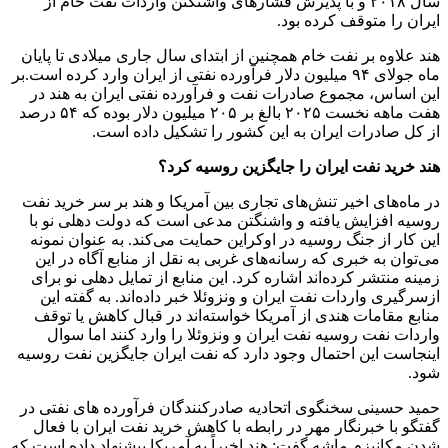
سال ۲۰۱۸ و با پذیرش فشارهای واشنگتن واردات نفت خام از
ایران را متوقف کرده بود.
هند علاوه بر نفت خام همچنین از ابتدای سال جاری میلادی تا پایان
ماه جولای ۹۴ میلیون دلار فرآورده نفتی از ایران وارد کرده است.بر
این اساس، مجموع صادرات نفت و فرآورده نفتی ایران به هند در
هفت ماهه نخست ۲۰۲۵ بالغ بر ۲۰۵ میلیون دلار بوده که ۵۴ درصد
از کل صادرات ایران به این کشور را تشکیل داده است.
هند خرید نفت ایران را جایگزین روسیه کرد؟
در ماه‌های اخیر تنش‌های تجاری بین آمریکا و هند بر سر خرید نفت
روسیه افزایش یافته و واشنگتن مدعی است که دولت دهلی نو با
این کار از جنگ روسیه در اوکراین حمایت می‌کند. به عنوان نمونه
می‌توان به خبری که رسانه‌های غربی به نقل از منابع آگاه در این
زمینه منتشر کرده‌اند اشاره کرد. این منابع از تمایل دهلی نو برای
ازسرگیری واردات نفت ایران و ونزوئلا خبر داده‌اند. به گفته این
منابع مقامات هندی از آمریکا خواسته‌اند در قبال کاهش یا توقف
واردات نفت روسیه نفت ایران و ونزوئلا را وارد کنند اما سوال
اینجاست این احتمال وجود دارد که نفت ایران جایگزین نفت روسیه
شود.
حمید حسینی سخنگوی اتحادیه صادرکنندگان فرآورده های نفتی در
گفتگو با خبرنگار مهر در رابطه با کاهش خرید نفت ایران با فعال
شدن مکانیزم ماشه گفت: هند اخیراً به آمریکا پیشنهاد داده است که