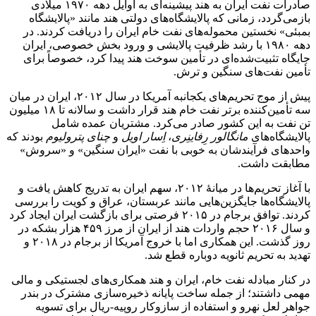
صادرات نفت ایران به هند پیشینه‌ای به اوایل دهه ۱۹۷۰ میلادی
بازمی‌گردد، زمانی که پالایشگاه‌های دولتی هند مانند «پالایشگاه
بمبئی» نخستین محموله‌های نفت خام ایران را دریافت کردند. در
دهه ۱۹۸۰ با رشد ظرفیت پالایشی و ورود بخش خصوصی، ایران
جایگاه تثبیت‌شده‌ای در تأمین سوخت هند پیدا کرد، خصوصاً برای
تأمین نفت‌های سنگین و ترش.
پیش از موج تحریم‌های یکجانبه آمریکا در سال ۲۰۱۲، ایران در میان
سه تأمین‌کننده برتر نفت خام هند قرار داشت و سالانه تا ۱۸ میلیون
تن نفت به این کشور صادر می‌کرد. مشتریان عمده شامل
پالایشگاه‌های
مانگالور رِفاینِری
،
اِسار اویل
و
چنای پترولیوم
بودند که
واحدهای فرآیندشان به خوبی با نفت «ایران سنگین» و «سروش»
مطابقت داشت.
با آغاز تحریم‌ها در میانهٔ ۲۰۱۲، سهم ایران به تدریج کاهش یافت و
پالایشگاه‌ها جایگزین‌هایی مانند عربستان، عراق و کویت را بررسی
کردند. توافق برجام در ۲۰۱۵ فرصتی برای بازگشت ایران ایجاد کرد
و سال ۲۰۱۶ حجم واردات هند از ایران از مرز ۴۵۹ هزار بشکه در
روز گذشت. این همکاری اما با خروج آمریکا از برجام در ۲۰۱۸ و
تهدید به تحریم ثانویه دوباره قطع شد.
در کنار مبادله نفت خام، ایران و هند همکاری‌های لجستیکی و مالی
مهمی داشتند؛ از جمله ساخت پایانه ذخیره‌سازی مشترک در بندر
جواهر لعل نهرو و استفاده از سازوکار روپیه-ریال برای تسویه