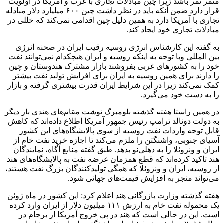
مثمر ثمر باشد زیرا چین مبادلات تجاری با غرب و آمریکا در اولویت
قرار دارد ضمن آنکه باید در نظر داشت چین ۶۰۰ میلیارد دلار مبادله
تجاری با آمریکا دارد به همین دلیل چین اقدامی نمی‌کند که خللی در
مبادلات تجاری خود ایجاد کند.
به گفته این کارشناس انرژی روسیه رقیب ایران در صحنه انرژی
بین المللی وبا توجه به اینکه روسیه و ایران هیچکدام نمی‌توانند نفت
خود را به کشورهای غربی بفروشند بازار مشترک هندوستان و چین
را دارند برای همین روسیه به ایران برای افزایش تولید نفت بیشتر
کمک نمی‌کند زیرا در این شرایط ایران قدرت بیشتری گرفته و بازار
را به دست خود می‌گیرد.
در همین راستا هفته گذشته بلومبرگ نوشت مقام‌های هندی بار دیگر
به دولت دونالد ترامپ رئیس جمهور آمریکا اطلاع داده‌اند که کاهش
قابل توجه واردات نفت روسیه از سوی پالایشگاه‌های این کشور
آسیای جنوبی، واشنگتن را ملزم می‌کند تا اجازه خرید نفت خام از
ایران و ونزوئلا را به دهلی‌نو بدهد. طبق گفته منابع آگاه، نمایندگان
هند تاکید کرده‌اند که قطع همزمان عرضه نفت به پالایشگاه‌های هند
از روسیه، ایران و ونزوئلا که همگی تولیدکنندگان بزرگ نفت هستند،
می‌تواند منجر به افزایش قیمت‌های جهانی شود.
هفته گذشته وزارت بازرگانی هند اعلام کرد: این کشور در ماه ژوئن
یک محموله نفت خام به ارزش ۱۱۱ میلیون دلار از ایران وارد کرده
است. این در حالی است که هند در پی خروج آمریکا از برجام در