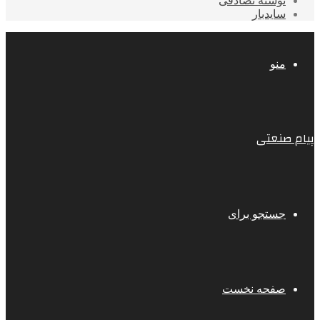
نوشته تصادفی
سایدبار
منو
پیام صنعتی
جستجو برای
صفحه نخست