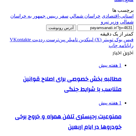
برچسب ها
استانی-اقتصادی
خراسان شمالي
سفر رییس ‌جمهور به خراسان
شمالی
وزير نيرو
آدرس رونوشت
کمتر از یک دقیقه
فیس بوک
توییتر (X)
لینکدین
‫تامبلر
‫پین‌ترست
‫رددیت
‫VKontakte
رایانامه
چاپ
آخرین اخبار
1 هفته پیش
مطالبه بخش خصوصی برای اصلاح قوانین
متناسب با شرایط جنگی
1 هفته پیش
ممنوعیت رجیستری تلفن همراه و خروج برخی
خودروها در ایام اربعین