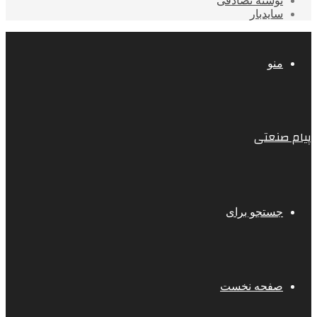
نوشته تصادفی
سایدبار
منو
پیام صنعتی
جستجو برای
صفحه نخست