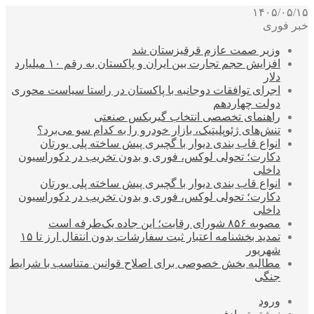
۱۴۰۵/۰۵/۱۵
خبر فوری
وزیر صمت عازم قرقیزستان شد
افزایش حجم تجارت بین ایران و پاکستان به رقم ۱۰ میلیارد
دلار
اجرای توافقات دوجانبه با پاکستان در راستا سیاست محوری
دولت چهاردهم
راهنمای تخصصی انتخاب گیربکس صنعتی
تنش‌های ژئوپلیتیک، بازار خودرو را به کدام سو می‌برد؟
انواع قاب بندی دیوار با گچبری پیش ساخته پلی یورتان
دکارت؛ تحولی لوکس، فوری و بدون تخریب در دکوراسیون
داخلی
انواع قاب بندی دیوار با گچبری پیش ساخته پلی یورتان
دکارت؛ تحولی لوکس، فوری و بدون تخریب در دکوراسیون
داخلی
مصوبه ۸۵۶ شورای رقابت؛ این جاده یک‌طرفه است
تمدید بخشنامه اعتبار ثبت سفارشات بدون انتقال ارز تا ۱۵
شهریور
مطالبه بخش خصوصی برای اصلاح قوانین متناسب با شرایط
جنگی
ورود