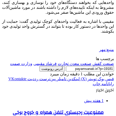
واحدهایی که بخواهند دستگاه‌های خود را نوسازی و بهسازی کنند،
مشروط به اینکه تاییده‌های لازم را داشته باشند در مورد ماشین‌آلات
حقوق ورودی این ماشین‌ها صفر می‌شود.
مقیمی با اشاره به فعالیت واحدهای کوچک تولیدی گفت: حمایت از
این واحدها در دستور کار بوده تا بتوانند در گسترش واحد تولیدی خود
بکوشند.
منبع:مهر
برچسب ها
صنعت کفش
صنعت معدن تجارت
فرشاد مقیمی
وزارت صمت
آدرس رونوشت
خواندن این مطلب 1 دقیقه زمان میبرد
فیس بوک
توییتر (X)
لینکدین
‫تامبلر
‫پین‌ترست
‫رددیت
‫VKontakte
رایانامه
چاپ
آخرین اخبار
1 هفته پیش
ممنوعیت رجیستری تلفن همراه و خروج برخی