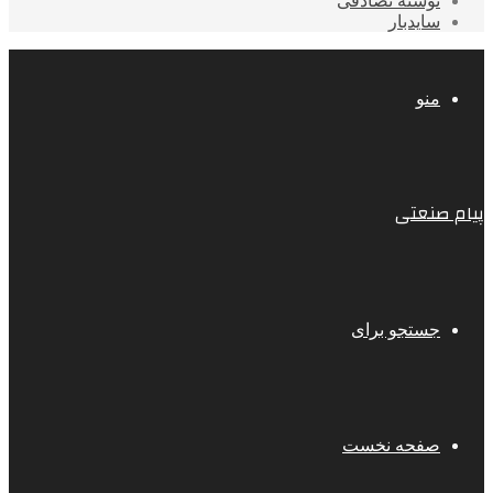
نوشته تصادفی
سایدبار
منو
پیام صنعتی
جستجو برای
صفحه نخست