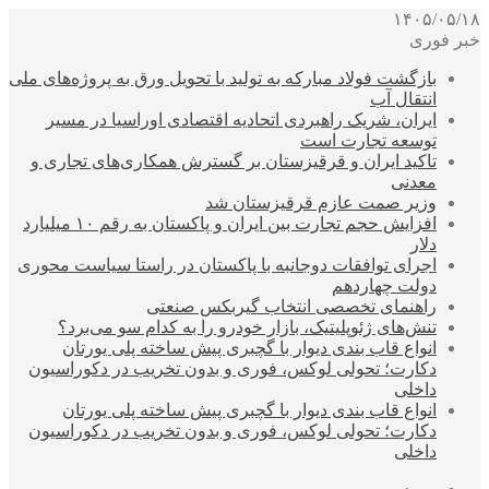
۱۴۰۵/۰۵/۱۸
خبر فوری
بازگشت فولاد مبارکه به تولید با تحویل ورق به پروژه‌های ملی
انتقال آب
ایران، شریک راهبردی اتحادیه اقتصادی اوراسیا در مسیر
توسعه تجارت است
تاکید ایران و قرقیزستان بر گسترش همکاری‌های تجاری و
معدنی
وزیر صمت عازم قرقیزستان شد
افزایش حجم تجارت بین ایران و پاکستان به رقم ۱۰ میلیارد
دلار
اجرای توافقات دوجانبه با پاکستان در راستا سیاست محوری
دولت چهاردهم
راهنمای تخصصی انتخاب گیربکس صنعتی
تنش‌های ژئوپلیتیک، بازار خودرو را به کدام سو می‌برد؟
انواع قاب بندی دیوار با گچبری پیش ساخته پلی یورتان
دکارت؛ تحولی لوکس، فوری و بدون تخریب در دکوراسیون
داخلی
انواع قاب بندی دیوار با گچبری پیش ساخته پلی یورتان
دکارت؛ تحولی لوکس، فوری و بدون تخریب در دکوراسیون
داخلی