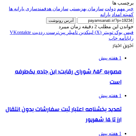
برچسب ها
خبر مهم
دولت
سازمان بهزیستی
سازمان هدفمندسازی یارانه ها
کمیته امداد
یارانه
آدرس رونوشت
خواندن این مطلب 2 دقیقه زمان میبرد
فیس بوک
توییتر (X)
لینکدین
‫تامبلر
‫پین‌ترست
‫رددیت
‫VKontakte
رایانامه
چاپ
آخرین اخبار
1 هفته پیش
مصوبه ۸۵۶ شورای رقابت؛ این جاده یک‌طرفه
است
1 هفته پیش
تمدید بخشنامه اعتبار ثبت سفارشات بدون انتقال
ارز تا ۱۵ شهریور
1 هفته پیش