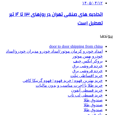
۱۴۰۵/۰۴/۱۲
اتحادیه های صنفی تهران در روزهای ۱۳ تا ۱۶ تیر
تعطیل است
پیوندها
door to door shipping from china
امداد خودرو کرمان موتور/امداد خودرو مدیران خودرو/امداد
خودرو بهمن موتور
بروکر ایکس چیف
خرده فروشی برق
خرده فروشی برق
خرید اقساطی تبلت
خرید بهترین قهوه | خرید قهوه | قهوه گرنیکا کافی
خرید طلا با اجرت مناسب و بدون مالیات
خرید قسطی آیفون
خرید قسطی لپ تاپ
صندوق طلا
صندوق طلا
صندوق طلا
وام فوری