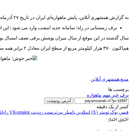
به گزارش همشهری آنلاین، پایش ماهواره‌ای ایران در تاریخ ۲۷ آذرماه مشخص کرد، بیش از ۲۲ درصد از مساحت ایران پوشیده از برف است.
برف زمستانی در راه؛ سامانه جدید امشب وارد می شود | این 
سال گذشته در این موقع از سال میزان پوشش برفی نصف امسال بود
هم‌اکنون ۳۷۰ هزار کیلومتر مربع از سطح ایران معادل ۲ برابر همه مساحت بزرگترین استان کشور پوشیده از برف است.
منبع:همشهری آنلاین
برچسب ها
برف
خبر مهم
ماهواره
آدرس رونوشت
کمتر از یک دقیقه
فیس بوک
توییتر (X)
لینکدین
‫تامبلر
‫پین‌ترست
‫رددیت
‫VKontakte
رایان
آخرین اخبار