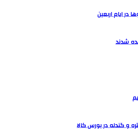
 در ایام اربعین
نده شدند
یم
ره و گندله در بورس کالا