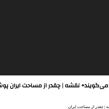
 می‌گویند+ نقشه | چقدر از مساحت ایران پوش