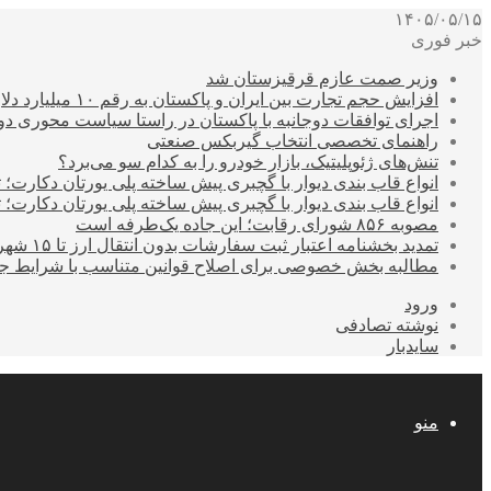
۱۴۰۵/۰۵/۱۵
خبر فوری
وزیر صمت عازم قرقیزستان شد
افزایش حجم تجارت بین ایران و پاکستان به رقم ۱۰ میلیارد دلار
اجرای توافقات دوجانبه با پاکستان در راستا سیاست محوری د
راهنمای تخصصی انتخاب گیربکس صنعتی
تنش‌های ژئوپلیتیک، بازار خودرو را به کدام سو می‌برد؟
انواع قاب بندی دیوار با گچبری پیش ساخته پلی یورتان دکارت
انواع قاب بندی دیوار با گچبری پیش ساخته پلی یورتان دکارت
مصوبه ۸۵۶ شورای رقابت؛ این جاده یک‌طرفه است
تمدید بخشنامه اعتبار ثبت سفارشات بدون انتقال ارز تا ۱۵ شهریور
مطالبه بخش خصوصی برای اصلاح قوانین متناسب با شرایط ج
ورود
نوشته تصادفی
سایدبار
منو