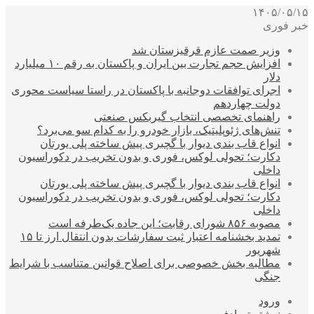
۱۴۰۵/۰۵/۱۵
خبر فوری
وزیر صمت عازم قرقیزستان شد
افزایش حجم تجارت بین ایران و پاکستان به رقم ۱۰ میلیارد
دلار
اجرای توافقات دوجانبه با پاکستان در راستا سیاست محوری
دولت چهاردهم
راهنمای تخصصی انتخاب گیربکس صنعتی
تنش‌های ژئوپلیتیک، بازار خودرو را به کدام سو می‌برد؟
انواع قاب بندی دیوار با گچبری پیش ساخته پلی یورتان
دکارت؛ تحولی لوکس، فوری و بدون تخریب در دکوراسیون
داخلی
انواع قاب بندی دیوار با گچبری پیش ساخته پلی یورتان
دکارت؛ تحولی لوکس، فوری و بدون تخریب در دکوراسیون
داخلی
مصوبه ۸۵۶ شورای رقابت؛ این جاده یک‌طرفه است
تمدید بخشنامه اعتبار ثبت سفارشات بدون انتقال ارز تا ۱۵
شهریور
مطالبه بخش خصوصی برای اصلاح قوانین متناسب با شرایط
جنگی
ورود