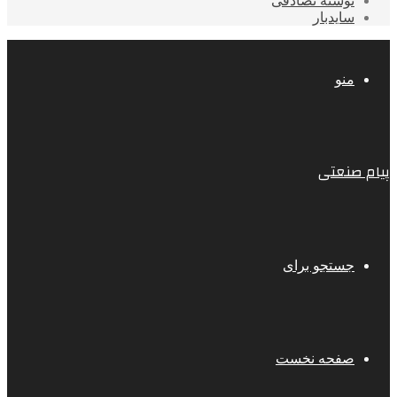
نوشته تصادفی
سایدبار
منو
پیام صنعتی
جستجو برای
صفحه نخست