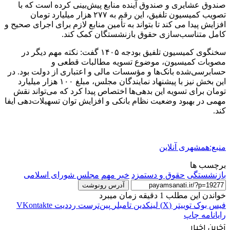
صندوق عشایری و صندوق آینده منابع پیش‌بینی کرده است که با
تصویب کمیسیون تلفیق، این رقم به ۲۷۷ هزار میلیارد تومان
افزایش پیدا می کند تا بتواند به تأمین منابع لازم برای اجرای صحیح و
کامل متناسب‌سازی حقوق بازنشستگان کمک کند.
سخنگوی کمیسیون تلفیق بودجه ۱۴۰۵ گفت: نکته مهم دیگر در
مصوبات کمیسیون، موضوع تسویه مطالبات قطعی و
حسابرسی‌شده بانک‌ها و مؤسسات مالی و اعتباری از دولت بود. در
این بخش نیز با پیشنهاد نمایندگان مجلس، مبلغ ۱۰۰ هزار میلیارد
تومان برای تسویه این بدهی‌ها اختصاص پیدا کرد که می‌تواند نقش
مهمی در بهبود وضعیت نظام بانکی و افزایش توان تسهیلات‌دهی ایفا
کند.
منبع:همشهری آنلاین
برچسب ها
بازنشستگی
حقوق و دستمزد
خبر مهم
مجلس شورای اسلامی
آدرس رونوشت
خواندن این مطلب 1 دقیقه زمان میبرد
فیس بوک
توییتر (X)
لینکدین
‫تامبلر
‫پین‌ترست
‫رددیت
‫VKontakte
رایانامه
چاپ
آخرین اخبار