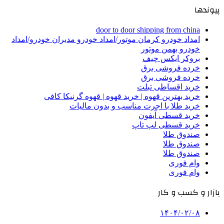
پیوندها
door to door shipping from china
امداد خودرو کرمان موتور/امداد خودرو مدیران خودرو/امداد
خودرو بهمن موتور
بروکر ایکس چیف
خرده فروشی برق
خرده فروشی برق
خرید اقساطی تبلت
خرید بهترین قهوه | خرید قهوه | قهوه گرنیکا کافی
خرید طلا با اجرت مناسب و بدون مالیات
خرید قسطی آیفون
خرید قسطی لپ تاپ
صندوق طلا
صندوق طلا
صندوق طلا
وام فوری
وام فوری
بازار و کسب و کار
۱۴۰۴/۰۲/۰۸