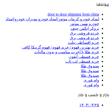
پیوندها
door to door shipping from china
امداد خودرو کرمان موتور/امداد خودرو مدیران خودرو/امداد
خودرو بهمن موتور
بروکر ایکس چیف
خرده فروشی برق
خرده فروشی برق
خرید اقساطی تبلت
خرید بهترین قهوه | خرید قهوه | قهوه گرنیکا کافی
خرید طلا با اجرت مناسب و بدون مالیات
خرید قسطی آیفون
خرید قسطی لپ تاپ
صندوق طلا
صندوق طلا
صندوق طلا
وام فوری
وام فوری
بازار و کسب و کار
۱۴۰۴/۰۳/۲۵