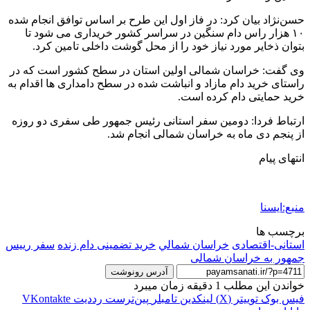
حسن‌نژاد بیان کرد: در فاز اول این طرح بر اساس توافق انجام شده
۱۰ هزار راس دام سنگین در سراسر کشور خریداری می شود تا
بتوان ذخایر مورد نیاز خود را از محل گوشت داخلی تامین کرد.
وی گفت: خراسان شمالی اولین استان در سطح کشور است که در
راستای خرید دام مازاد و انباشت شده در سطح دامداری ها اقدام به
خرید حمایتی دام کرده است.
ارتباط فردا: دومین سفر استانی رئیس جمهور طی سفری دو روزه
از پنجم دی ماه به خراسان شمالی انجام شد.
انتهای پیام
منبع:ایسنا
برچسب ها
استانی-اقتصادی
خراسان شمالي
خرید تضمینی دام زنده
سفر رییس
‌جمهور به خراسان شمالی
آدرس رونوشت
خواندن این مطلب 1 دقیقه زمان میبرد
فیس بوک
توییتر (X)
لینکدین
‫تامبلر
‫پین‌ترست
‫رددیت
‫VKontakte