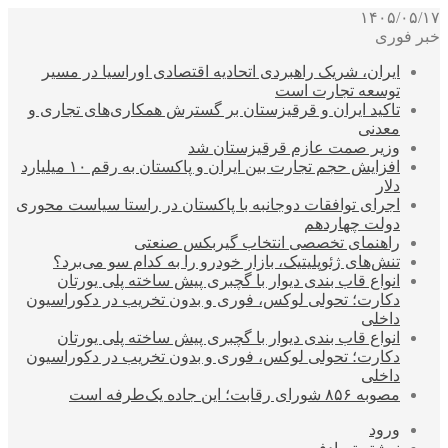
۱۴۰۵/۰۵/۱۷
خبر فوری
ایران، شریک راهبردی اتحادیه اقتصادی اوراسیا در مسیر
توسعه تجارت است
تاکید ایران و قرقیزستان بر گسترش همکاری‌های تجاری و
معدنی
وزیر صمت عازم قرقیزستان شد
افزایش حجم تجارت بین ایران و پاکستان به رقم ۱۰ میلیارد
دلار
اجرای توافقات دوجانبه با پاکستان در راستا سیاست محوری
دولت چهاردهم
راهنمای تخصصی انتخاب گیربکس صنعتی
تنش‌های ژئوپلیتیک، بازار خودرو را به کدام سو می‌برد؟
انواع قاب بندی دیوار با گچبری پیش ساخته پلی یورتان
دکارت؛ تحولی لوکس، فوری و بدون تخریب در دکوراسیون
داخلی
انواع قاب بندی دیوار با گچبری پیش ساخته پلی یورتان
دکارت؛ تحولی لوکس، فوری و بدون تخریب در دکوراسیون
داخلی
مصوبه ۸۵۶ شورای رقابت؛ این جاده یک‌طرفه است
ورود