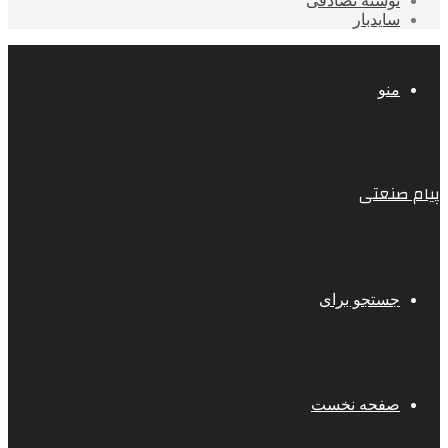
نوشته تصادفی
سایدبار
منو
پیام صنعتی
جستجو برای
صفحه نخست