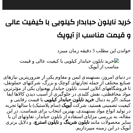
خرید نایلون حبابدار کیلویی با کیفیت عالی
و قیمت مناسب از آیوپک
خواندن این مطلب 3 دقیقه زمان میبرد
در دنیای امروز، بستهبندی ایمن و مقاوم یکی از ضروریترین نیازهای
صنایع مختلف از جمله تجارتهای کوچک و بزرگ، شرکتهای حملونقل،
تا فروشگاههای آنلاین است. نایلون حبابدار بهعنوان یکی از مؤثرترین
مواد محافظتی، نقش کلیدی در جلوگیری از آسیب دیدن کالاها ایفا
میکند. اگر به دنبال
خرید نایلون حبابدار کیلویی
با قیمت رقابتی و
کیفیت تضمینی هستید، شرکت
آیوپک
(سام پلاستیک) با سالها تجربه
در تولید انواع مواد بستهبندی، بهترین انتخاب برای شماست. در این
مقاله، به بررسی مزایای استفاده از نایلون حبابدار، تفاوتهای آن با
سایر محصولات مانند
نایلون شرینگ
و
نایلون استرچ
، و دلایل برتری
آیوپک در این زمینه میپردازیم.