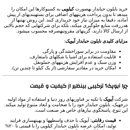
خرید نایلون حبابدار بهصورت
کیلویی
به کسبوکارها این امکان را
میدهد تا بدون پرداخت هزینههای اضافی برای بستهبندیهای از پیش
آماده، دقیقاً به میزان نیاز خود خریداری کنند. این روش نهتنها از
هدررفت منابع جلوگیری میکند، بلکه برای شرکتهایی که حجم بالایی
از ارسال کالا دارند، گزینهای مقرونبهصرفه محسوب میشود.
مزایای کلیدی نایلون حبابدار آیوپک
:
مقاومت در برابر سوراخشدگی و پارگی.
قابلیت استفاده برای اشیا با شکلهای نامتعارف.
وزن سبک و عدم افزایش هزینههای حملونقل.
امکان خرید در مقادیر سفارشی (از یک کیلو تا چندین تن).
چرا آیوپک؟ ترکیبی بینظیر از کیفیت و قیمت
شرکت
آیوپک
با تکیه بر فناوریهای روز دنیا و استفاده از مواد اولیه
درجهیک، نایلون حبابدار خود را با ضخامت و ابعاد متنوع تولید میکند.
این تنوع، پاسخگوی نیازهای خاص هر صنعت است.
قیمت رقابتی
: آیوپک با حذف واسطهها و بهینهسازی فرایند
تولید، امکان عرضه نایلون حبابدار کیلویی را با قیمتی تا ۲۰%