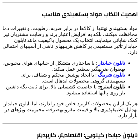
اهمیت انتخاب مواد بستهبندی مناسب
مواد بستهبندی نهتنها از کالاها در برابر ضربه، رطوبت، و تغییرات دما
محافظت میکنند، بلکه به افزایش اعتبار برند و رضایت مشتریان نیز
کمک شایانی مینمایند. انتخاب یک محصول باکیفیت مانند نایلون
حبابدار تأثیر مستقیمی بر کاهش هزینههای ناشی از آسیبهای احتمالی
دارد.
نایلون حبابدار
: با ساختاری متشکل از حبابهای هوای محبوس،
بهعنوان ضربهگیر بینظیر عمل میکند.
نایلون شرینگ
: با ایجاد پوشش محکم و شفاف، برای
بستهبندی گروهی محصولات ایدهآل است.
نایلون استرچ
: با خاصیت کشسانی بالا، برای ثابت نگه داشتن
بار روی پالتها استفاده میشود.
هر یک از این محصولات کاربرد خاص خود را دارند، اما نایلون حبابدار
بهدلیل تطبیقپذیری بالا و قیمت مقرونبهصرفه، محبوبیت ویژهای در
بازار دارد.
نایلون حبابدار کیلویی: اقتصادیتر، کاربردیتر