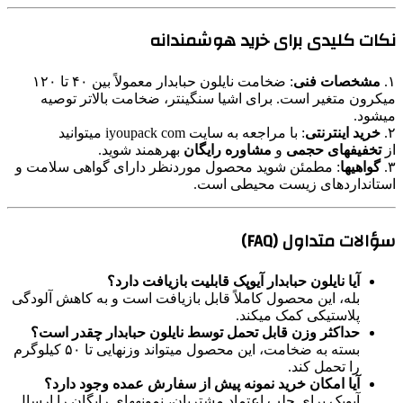
نکات کلیدی برای خرید هوشمندانه
۱.
مشخصات فنی
: ضخامت نایلون حبابدار معمولاً بین ۴۰ تا ۱۲۰
میکرون متغیر است. برای اشیا سنگینتر، ضخامت بالاتر توصیه
میشود.
۲.
خرید اینترنتی
: با مراجعه به سایت iyoupack com میتوانید
از
تخفیفهای حجمی
و
مشاوره رایگان
بهرهمند شوید.
۳.
گواهیها
: مطمئن شوید محصول موردنظر دارای گواهی سلامت و
استانداردهای زیست محیطی است.
سؤالات متداول (FAQ)
آیا نایلون حبابدار آیوپک قابلیت بازیافت دارد؟
بله، این محصول کاملاً قابل بازیافت است و به کاهش آلودگی
پلاستیکی کمک میکند.
حداکثر وزن قابل تحمل توسط نایلون حبابدار چقدر است؟
بسته به ضخامت، این محصول میتواند وزنهایی تا ۵۰ کیلوگرم
را تحمل کند.
آیا امکان خرید نمونه پیش از سفارش عمده وجود دارد؟
آیوپک برای جلب اعتماد مشتریان، نمونههای رایگان را ارسال