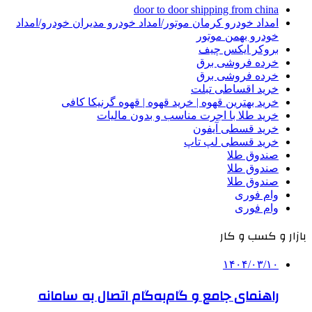
door to door shipping from china
امداد خودرو کرمان موتور/امداد خودرو مدیران خودرو/امداد
خودرو بهمن موتور
بروکر ایکس چیف
خرده فروشی برق
خرده فروشی برق
خرید اقساطی تبلت
خرید بهترین قهوه | خرید قهوه | قهوه گرنیکا کافی
خرید طلا با اجرت مناسب و بدون مالیات
خرید قسطی آیفون
خرید قسطی لپ تاپ
صندوق طلا
صندوق طلا
صندوق طلا
وام فوری
وام فوری
بازار و کسب و کار
۱۴۰۴/۰۳/۱۰
راهنمای جامع و گام‌به‌گام اتصال به سامانه