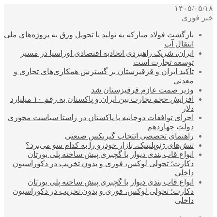
۱۴۰۵/۰۵/۱۸
خبر فوری
بازگشت فولاد مبارکه به تولید با تحویل ورق به پروژه‌های ملی
انتقال آب
ایران، شریک راهبردی اتحادیه اقتصادی اوراسیا در مسیر
توسعه تجارت است
تاکید ایران و قرقیزستان بر گسترش همکاری‌های تجاری و
معدنی
وزیر صمت عازم قرقیزستان شد
افزایش حجم تجارت بین ایران و پاکستان به رقم ۱۰ میلیارد
دلار
اجرای توافقات دوجانبه با پاکستان در راستا سیاست محوری
دولت چهاردهم
راهنمای تخصصی انتخاب گیربکس صنعتی
تنش‌های ژئوپلیتیک، بازار خودرو را به کدام سو می‌برد؟
انواع قاب بندی دیوار با گچبری پیش ساخته پلی یورتان
دکارت؛ تحولی لوکس، فوری و بدون تخریب در دکوراسیون
داخلی
انواع قاب بندی دیوار با گچبری پیش ساخته پلی یورتان
دکارت؛ تحولی لوکس، فوری و بدون تخریب در دکوراسیون
داخلی