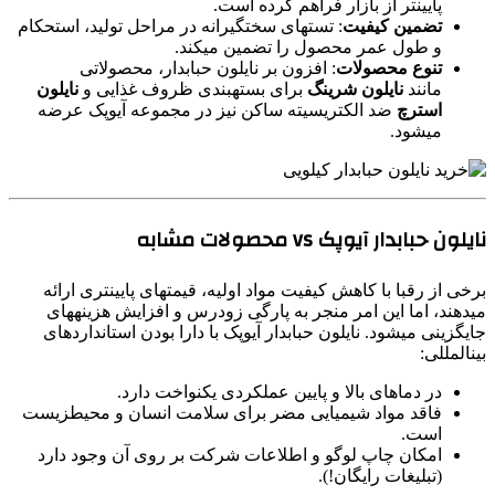
پایینتر از بازار فراهم کرده است.
تضمین کیفیت
: تستهای سختگیرانه در مراحل تولید، استحکام
و طول عمر محصول را تضمین میکند.
تنوع محصولات
: افزون بر نایلون حبابدار، محصولاتی
مانند
نایلون شرینگ
برای بستهبندی ظروف غذایی و
نایلون
استرچ
ضد الکتریسیته ساکن نیز در مجموعه آیوپک عرضه
میشود.
نایلون حبابدار آیوپک vs محصولات مشابه
برخی از رقبا با کاهش کیفیت مواد اولیه، قیمتهای پایینتری ارائه
میدهند، اما این امر منجر به پارگی زودرس و افزایش هزینههای
جایگزینی میشود. نایلون حبابدار آیوپک با دارا بودن استانداردهای
بینالمللی:
در دماهای بالا و پایین عملکردی یکنواخت دارد.
فاقد مواد شیمیایی مضر برای سلامت انسان و محیطزیست
است.
امکان چاپ لوگو و اطلاعات شرکت بر روی آن وجود دارد
(تبلیغات رایگان!).