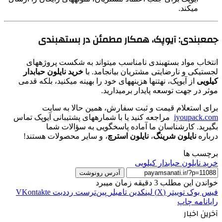
میکند.
جمعبندی: آیوپک، همکار مطمئن در بستهبندی
انتخاب مواد بستهبندی نامناسب میتواند به شکست پروژههای
لجستیکی و نارضایتی مشتریان بیانجامد. با
خرید نایلون حبابدار
کیلویی
از آیوپک، نهتنها هزینههای خود را بهینه میکنید، بلکه قدمی
موثر در جهت توسعه پایدار برمیدارید.
برای استعلام قیمت و ثبت سفارش، همین حالا به سایت
iyoupack.com
مراجعه کنید یا با شمارههای پشتیبانی آیوپک تماس
بگیرید. کارشناسان ما آماده پاسخگویی به سؤالات شما
درباره
نایلون شرینگ
،
نایلون استرچ
، و سایر محصولات هستند!
برچسب ها
خرید نایلون حبابدار کیلویی
آدرس رونوشت
خواندن این مطلب 3 دقیقه زمان میبرد
فیس بوک
توییتر (X)
لینکدین
‫تامبلر
‫پین‌ترست
‫رددیت
‫VKontakte
رایانامه
چاپ
آخرین اخبار