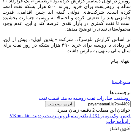
رویترز در اوایل دسامبر گزارش کرده بود «ریلاینس»، یک قرارداد ۱۰
ساله با روس‌نفت برای خرید روزانه ۵۰۰ هزار بشکه نفت امضا
کرده است. شرکت‌های دولتی گفته اند چنین اقدامی، قدرت
چانه‌زنی هند را ضعیف کرده و احتمالا به روسیه جسارت بخشیده
است تا نفت کمتری در بازار نقدی عرضه کند و این، عدم وجود
محموله‌های نقدی را توضیح میدهد.
بر اساس گزارش بلومبرگ، شرکت «ایندین اویل»، پیش از این،
قراردادی با روسیه برای خرید ۴۹۰ هزار بشکه در روز نفت برای
سال مالی منتهی به مارس داشت.
انتهای پیام
منبع:ایسنا
برچسب ها
روسنفت
صادرات نفت روسیه به هند
قيمت نفت
آدرس رونوشت
خواندن این مطلب 2 دقیقه زمان میبرد
فیس بوک
توییتر (X)
لینکدین
‫تامبلر
‫پین‌ترست
‫رددیت
‫VKontakte
رایانامه
چاپ
آخرین اخبار