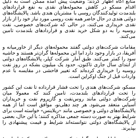
منابع آگاه اظهار کردند: وضعیت پیش آمده ممکن است به دلیل
اقدام مسکو در کاهش محموله‌های نقدی به نفع قراردادهای
بلندمدت تولیدکنندگان روسی با مشتریان هندی باشد. پالایشگاه‌های
دولتی هندی در حال حاضر همه نفت روسی مورد نیاز خود را از بازار
نقدی خریداری می‌کنند، در حالی که شرکت‌های خصوصی، نفت
روسیه را به دو شکل خرید نقدی و قراردادهای بلندمدت تامین
می‌کنند.
مقامات شرکت‌های دولتی گفتند محموله‌های دیگر از خاورمیانه و
آفریقا، در بازار وجود دارد اما این محموله‌ها گران‌تر هستند و حاشیه
سود را کمتر می‌کنند. طبق آمار شرکت کپلر، پالایشگاه‌های دولتی
از ابتدای سال جاری تاکنون، حدود یک میلیون بشکه در روز نفت
روسیه را خریداری کرده‌اند که تغییر فاحشی در مقایسه با عدم
واردات قبل از جنگ اوکراین است.
مسکو، شرکت‌های هندی را تحت فشار قرارداده تا نفت این کشور
را تحت قراردادهای بلندمدت، تامین کنند که معمولا میان
شرکت‌های دولتی مانند روس‌نفت و گازپروم نفت و خریداران
آسیایی منعقد می‌شود. هر چند دهلی‌نو، موافق است اما از همه
پالایشگاه‌های دولتی و خصوصی مانند «ریلاینس» خواسته است برای
شرایط بهتر به صورت دسته جمعی مذاکره کننند؛ با این حال، بعضی
از پالایشگاه‌های دولتی نتوانسته‌اند شرایط و قیمت پیشنهادی را
بپذیرند.