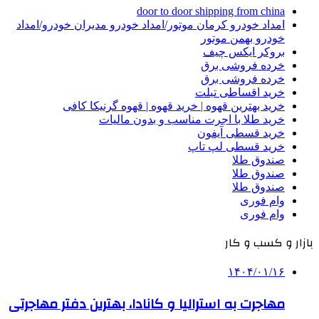
door to door shipping from china
امداد خودرو کرمان موتور/امداد خودرو مدیران خودرو/امداد
خودرو بهمن موتور
بروکر ایکس چیف
خرده فروشی برق
خرده فروشی برق
خرید اقساطی تبلت
خرید بهترین قهوه | خرید قهوه | قهوه گرنیکا کافی
خرید طلا با اجرت مناسب و بدون مالیات
خرید قسطی آیفون
خرید قسطی لپ تاپ
صندوق طلا
صندوق طلا
صندوق طلا
وام فوری
وام فوری
بازار و کسب و کار
۱۴۰۴/۰۱/۱۶
مهاجرت به استرالیا و کانادا، بهترین دفتر مهاجرتی