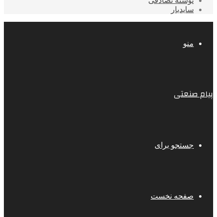
نوشته تصادفی
سایدبار
منو
پیام صنعتی
جستجو برای
صفحه نخست