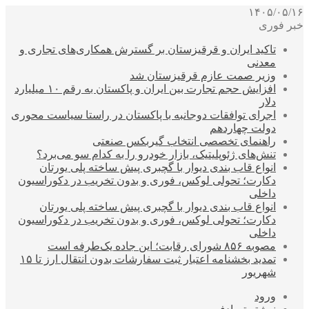
۱۴۰۵/۰۵/۱۶
خبر فوری
تاکید ایران و قرقیزستان بر گسترش همکاری‌های تجاری و
معدنی
وزیر صمت عازم قرقیزستان شد
افزایش حجم تجارت بین ایران و پاکستان به رقم ۱۰ میلیارد
دلار
اجرای توافقات دوجانبه با پاکستان در راستا سیاست محوری
دولت چهاردهم
راهنمای تخصصی انتخاب گیربکس صنعتی
تنش‌های ژئوپلیتیک، بازار خودرو را به کدام سو می‌برد؟
انواع قاب بندی دیوار با گچبری پیش ساخته پلی یورتان
دکارت؛ تحولی لوکس، فوری و بدون تخریب در دکوراسیون
داخلی
انواع قاب بندی دیوار با گچبری پیش ساخته پلی یورتان
دکارت؛ تحولی لوکس، فوری و بدون تخریب در دکوراسیون
داخلی
مصوبه ۸۵۶ شورای رقابت؛ این جاده یک‌طرفه است
تمدید بخشنامه اعتبار ثبت سفارشات بدون انتقال ارز تا ۱۵
شهریور
ورود