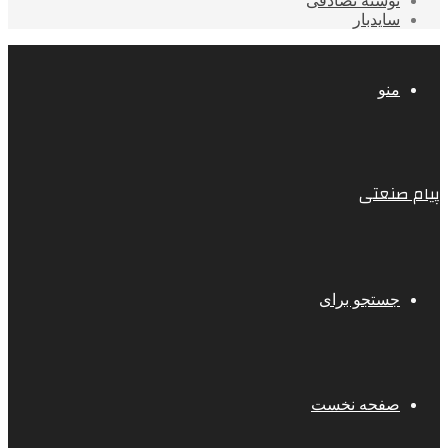
نوشته تصادفی
سایدبار
منو
پیام صنعتی
جستجو برای
صفحه نخست