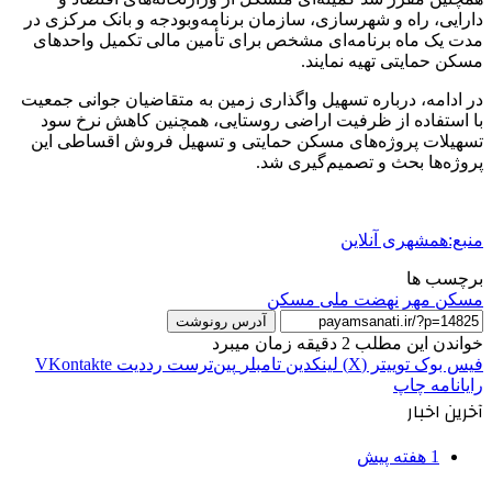
دارایی، راه و شهرسازی، سازمان برنامه‌وبودجه و بانک مرکزی در
مدت یک ماه برنامه‌ای مشخص برای تأمین مالی تکمیل واحدهای
مسکن حمایتی تهیه نمایند.
در ادامه، درباره تسهیل واگذاری زمین به متقاضیان جوانی جمعیت
با استفاده از ظرفیت اراضی روستایی، همچنین کاهش نرخ سود
تسهیلات پروژه‌های مسکن حمایتی و تسهیل فروش اقساطی این
پروژه‌ها بحث و تصمیم‌گیری شد.
منبع:همشهری آنلاین
برچسب ها
مسکن مهر
نهضت ملی مسکن
آدرس رونوشت
خواندن این مطلب 2 دقیقه زمان میبرد
فیس بوک
توییتر (X)
لینکدین
‫تامبلر
‫پین‌ترست
‫رددیت
‫VKontakte
رایانامه
چاپ
آخرین اخبار
1 هفته پیش