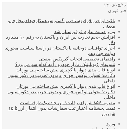
۱۴۰۵/۰۵/۱۶
خبر فوری
تاکید ایران و قرقیزستان بر گسترش همکاری‌های تجاری و
معدنی
وزیر صمت عازم قرقیزستان شد
افزایش حجم تجارت بین ایران و پاکستان به رقم ۱۰ میلیارد
دلار
اجرای توافقات دوجانبه با پاکستان در راستا سیاست محوری
دولت چهاردهم
راهنمای تخصصی انتخاب گیربکس صنعتی
تنش‌های ژئوپلیتیک، بازار خودرو را به کدام سو می‌برد؟
انواع قاب بندی دیوار با گچبری پیش ساخته پلی یورتان
دکارت؛ تحولی لوکس، فوری و بدون تخریب در دکوراسیون
داخلی
انواع قاب بندی دیوار با گچبری پیش ساخته پلی یورتان
دکارت؛ تحولی لوکس، فوری و بدون تخریب در دکوراسیون
داخلی
مصوبه ۸۵۶ شورای رقابت؛ این جاده یک‌طرفه است
تمدید بخشنامه اعتبار ثبت سفارشات بدون انتقال ارز تا ۱۵
شهریور
ورود