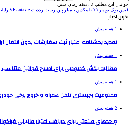
خواندن این مطلب 2 دقیقه زمان میبرد
فیس بوک
توییتر (X)
لینکدین
‫تامبلر
‫پین‌ترست
‫رددیت
‫VKontakte
رایان
آخرین اخبار
1 هفته پیش
تمدید بخشنامه اعتبار ثبت سفارشات بدون انتقال ارز تا ۱۵ شهر
1 هفته پیش
مطالبه بخش خصوصی برای اصلاح قوانین متناسب ب
1 هفته پیش
ممنوعیت رجیستری تلفن همراه و خروج برخی خودروها
2 هفته پیش
واحدهای صنعتی برای دریافت اعتبار مالیاتی فراخوا