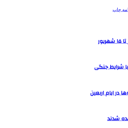
امه
چاپ
یور
ا شرایط جنگی
 در ایام اربعین
نده شدند