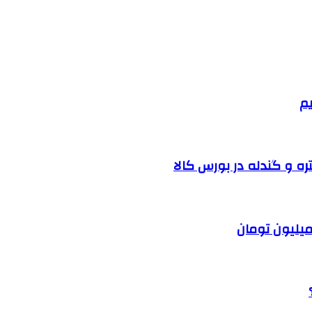
یم
ره و گندله در بورس کالا