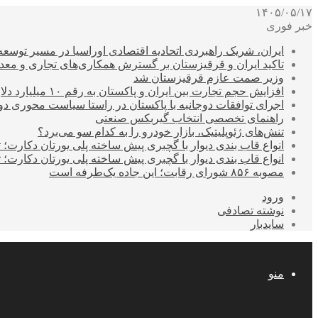
۱۴۰۵/۰۵/۱۷
خبر فوری
ایران، شریک راهبردی اتحادیه اقتصادی اوراسیا در مسیر توسع
تاکید ایران و قرقیزستان بر گسترش همکاری‌های تجاری و معد
وزیر صمت عازم قرقیزستان شد
افزایش حجم تجارت بین ایران و پاکستان به رقم ۱۰ میلیارد دلار
اجرای توافقات دوجانبه با پاکستان در راستا سیاست محوری د
راهنمای تخصصی انتخاب گیربکس صنعتی
تنش‌های ژئوپلیتیک، بازار خودرو را به کدام سو می‌برد؟
انواع قاب بندی دیوار با گچبری پیش ساخته پلی یورتان دکارت
انواع قاب بندی دیوار با گچبری پیش ساخته پلی یورتان دکارت
مصوبه ۸۵۶ شورای رقابت؛ این جاده یک‌طرفه است
ورود
نوشته تصادفی
سایدبار
منو