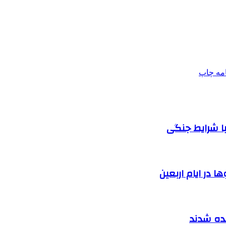
امه
چاپ
ا شرایط جنگی
 در ایام اربعین
نده شدند