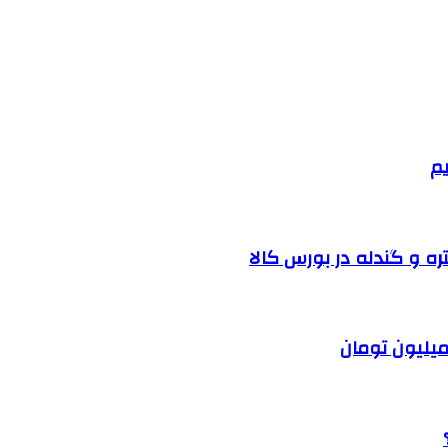
یم
ره و گندله در بورس کالا