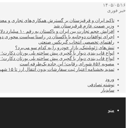
۱۴۰۵/۰۵/۱۶
خبر فوری
تاکید ایران و قرقیزستان بر گسترش همکاری‌های تجاری و معد
وزیر صمت عازم قرقیزستان شد
افزایش حجم تجارت بین ایران و پاکستان به رقم ۱۰ میلیارد دلار
اجرای توافقات دوجانبه با پاکستان در راستا سیاست محوری د
راهنمای تخصصی انتخاب گیربکس صنعتی
تنش‌های ژئوپلیتیک، بازار خودرو را به کدام سو می‌برد؟
انواع قاب بندی دیوار با گچبری پیش ساخته پلی یورتان دکارت
انواع قاب بندی دیوار با گچبری پیش ساخته پلی یورتان دکارت
مصوبه ۸۵۶ شورای رقابت؛ این جاده یک‌طرفه است
تمدید بخشنامه اعتبار ثبت سفارشات بدون انتقال ارز تا ۱۵ شهریور
ورود
نوشته تصادفی
سایدبار
منو