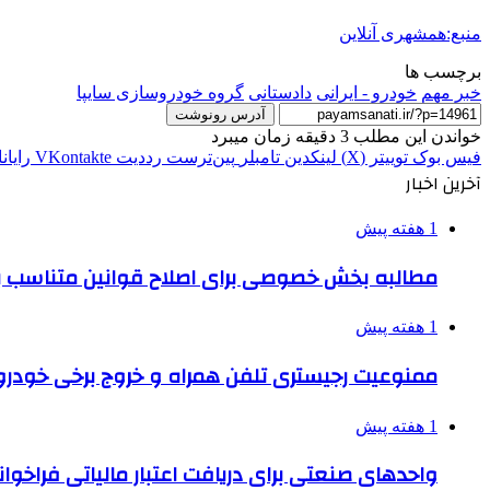
منبع:همشهری آنلاین
برچسب ها
خبر مهم
خودرو - ایرانی
دادستانی
گروه خودروسازی سایپا
آدرس رونوشت
خواندن این مطلب 3 دقیقه زمان میبرد
فیس بوک
توییتر (X)
لینکدین
‫تامبلر
‫پین‌ترست
‫رددیت
‫VKontakte
رایان
آخرین اخبار
1 هفته پیش
مطالبه بخش خصوصی برای اصلاح قوانین متناسب ب
1 هفته پیش
ممنوعیت رجیستری تلفن همراه و خروج برخی خودروها
1 هفته پیش
واحدهای صنعتی برای دریافت اعتبار مالیاتی فراخوا