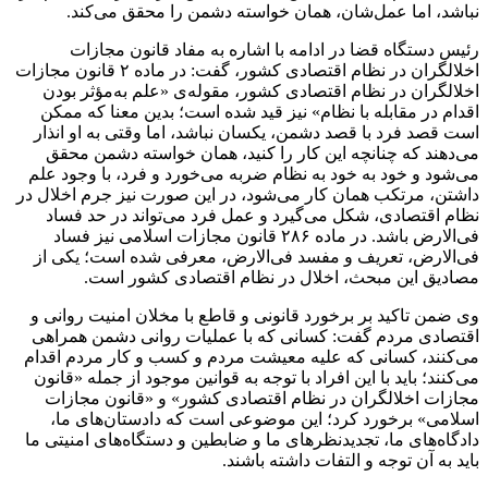
نباشد، اما عمل‌شان، همان خواسته دشمن را محقق می‌کند.
رئیس دستگاه قضا در ادامه با اشاره به مفاد قانون مجازات
اخلالگران در نظام اقتصادی کشور، گفت: در ماده ۲ قانون مجازات
اخلالگران در نظام اقتصادی کشور، مقوله‌ی «علم به‌مؤثر بودن
اقدام در مقابله با نظام» نیز قید شده است؛ بدین معنا که ممکن
است قصد فرد با قصد دشمن، یکسان نباشد، اما وقتی به او انذار
می‌دهند که چنانچه این کار را کنید، همان خواسته دشمن محقق
می‌شود و خود به خود به نظام ضربه می‌خورد و فرد، با وجود علم
داشتن، مرتکب همان کار می‌شود، در این صورت نیز جرم اخلال در
نظام اقتصادی، شکل می‌گیرد و عمل فرد می‌تواند در حد فساد
فی‌الارض باشد. در ماده ۲۸۶ قانون مجازات اسلامی نیز فساد
فی‌الارض، تعریف و مفسد فی‌الارض، معرفی شده است؛ یکی از
مصادیق این مبحث، اخلال در نظام اقتصادی کشور است.
وی ضمن تاکید بر برخورد قانونی و قاطع با مخلان امنیت روانی و
اقتصادی مردم گفت: کسانی که با عملیات روانی دشمن همراهی
می‌کنند، کسانی که علیه معیشت مردم و کسب و کار مردم اقدام
می‌کنند؛ باید با این افراد با توجه به قوانین موجود از جمله «قانون
مجازات اخلالگران در نظام اقتصادی کشور» و «قانون مجازات
اسلامی» برخورد کرد؛ این موضوعی است که دادستان‌های ما،
دادگاه‌های ما، تجدیدنظرهای ما و ضابطین و دستگاه‌های امنیتی ما
باید به آن توجه و التفات داشته باشند.