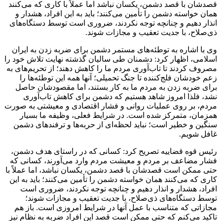
قصدشان با قصد دشمن، یکسان نباشد اما عملاً با کاری که می‌کنند
همان خواسته دشمن را تأمین می‌کنند؛ باید به این افراد، هشدار و
انذار دهیم و چنانچه توجه نکردند، ضروری است توسط دستگاه‌های
ذی‌صلاح، با جدیت تعقیب و مجازات شوند.
وی با اشاره به توطئه‌های مستمر دشمن برای ضربه زدن به ایران
اسلامی، اظهار کرد: دشمنان طی سالیان گذشته نهایت تلاش خود را
مصروف کردند تا تاب‌آوری مردم ما را کاهش دهند؛ از تحریم‌های به
زعم خودشان فلج‌کننده تا جنگ تحمیلی؛ آنها همه این توطئه‌ها را
برای ضربه زدن به مردم ما به کار بستند، اما مقصودشان حاصل
نشد، فلذا امروز شاهد هستیم که دشمن برای کاهش تاب‌آوری
مردم، بر روی عملیات روانی و فشار اقتصادی و معیشتی به صورت
همزمان، متمرکز شده است. در شرایط فعلی، وظیفه ما بسیار
سنگین و خطیر است؛ نباید لحظه‌ای از حربه‌ها و ترفندهای دشمن
غافل شویم.
رئیس قوه قضاییه تصریح کرد: کسانی که در راستای هدف دشمن،
فشار مضاعف بر مردم و معیشت مردم وارد می‌آورند، کسانی که
حتی ممکن است قصدشان با قصد دشمن، یکسان نباشد، اما عملاً با
کاری که می‌کنند همان خواسته دشمن را تأمین می‌کنند؛ باید به این
افراد، هشدار و انذار دهیم و چنانچه توجه نکردند، ضروری است
توسط دستگاه‌های ذی‌صلاح، با جدیت تعقیب و مجازات شوند؛
مجازاتی که متناسب با عمل آنها در شرایط امروزی است. باز هم
تاکید می‌کنم که حتی ممکن است قصد این افراد ضربه به نظام نیز