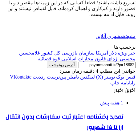
تسریع داشته باشند؛ قطعاً کسانی که در این زمینه‌ها مقصرند و یا
قصور دارند و کم‌کاری و اهمال کرده‌اند، قابل اغماض نیستند و این
روند، قابل ادامه نیست.
منبع:همشهری آنلاین
برچسب ها
خبر ویژه
دلار آمريكا
سازمان بازرسی کل کشور
غلامحسین
محسنی‌ اژه‌ای
قانون مجازات اسلامی
قوه قضائیه
آدرس رونوشت
خواندن این مطلب 4 دقیقه زمان میبرد
فیس بوک
توییتر (X)
لینکدین
‫تامبلر
‫پین‌ترست
‫رددیت
‫VKontakte
رایانامه
چاپ
آخرین اخبار
1 هفته پیش
تمدید بخشنامه اعتبار ثبت سفارشات بدون انتقال
ارز تا ۱۵ شهریور