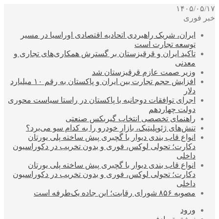
۱۴۰۵/۰۵/۱۷
خبر فوری
ایران، شریک راهبردی اتحادیه اقتصادی اوراسیا در مسیر
توسعه تجارت است
تاکید ایران و قرقیزستان بر گسترش همکاری‌های تجاری و
معدنی
وزیر صمت عازم قرقیزستان شد
افزایش حجم تجارت بین ایران و پاکستان به رقم ۱۰ میلیارد
دلار
اجرای توافقات دوجانبه با پاکستان در راستا سیاست محوری
دولت چهاردهم
راهنمای تخصصی انتخاب گیربکس صنعتی
تنش‌های ژئوپلیتیک، بازار خودرو را به کدام سو می‌برد؟
انواع قاب بندی دیوار با گچبری پیش ساخته پلی یورتان
دکارت؛ تحولی لوکس، فوری و بدون تخریب در دکوراسیون
داخلی
انواع قاب بندی دیوار با گچبری پیش ساخته پلی یورتان
دکارت؛ تحولی لوکس، فوری و بدون تخریب در دکوراسیون
داخلی
مصوبه ۸۵۶ شورای رقابت؛ این جاده یک‌طرفه است
ورود