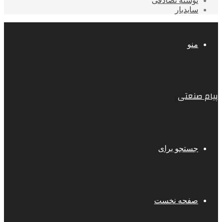
نوشته تصادفی
سایدبار
منو
پیام صنعتی
جستجو برای
صفحه نخست