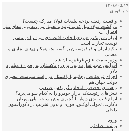
۱۴۰۵/۰۵/۱۹
خبر فوری
واقعیت ردیف بودجه تبلیغات فولاد مبارکه چیست؟
بازگشت فولاد مبارکه به تولید با تحویل ورق به پروژه‌های ملی
انتقال آب
ایران، شریک راهبردی اتحادیه اقتصادی اوراسیا در مسیر
توسعه تجارت است
تاکید ایران و قرقیزستان بر گسترش همکاری‌های تجاری و
معدنی
وزیر صمت عازم قرقیزستان شد
افزایش حجم تجارت بین ایران و پاکستان به رقم ۱۰ میلیارد
دلار
اجرای توافقات دوجانبه با پاکستان در راستا سیاست محوری
دولت چهاردهم
راهنمای تخصصی انتخاب گیربکس صنعتی
تنش‌های ژئوپلیتیک، بازار خودرو را به کدام سو می‌برد؟
انواع قاب بندی دیوار با گچبری پیش ساخته پلی یورتان
دکارت؛ تحولی لوکس، فوری و بدون تخریب در دکوراسیون
داخلی
ورود
نوشته تصادفی