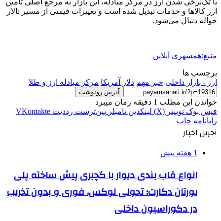
با تک‌نرخی شدن ارز در مرکز مبادله، این بازار به مرجع اصلی تأمین
ارز کالاها و خدمات تبدیل شده است و تغییرات قیمتی از مسیر تالار
حواله دنبال می‌شود.
منبع:همشهری آنلاین
برچسب ها
ارز - بازار داخلی
خبر مهم
دلار آمريكا
مرکز مبادله ارز و طلا
آدرس رونوشت
خواندن این مطلب 1 دقیقه زمان میبرد
فیس بوک
توییتر (X)
لینکدین
‫تامبلر
‫پین‌ترست
‫رددیت
‫VKontakte
رایانامه
چاپ
آخرین اخبار
1 هفته پیش
انواع قاب بندی دیوار با گچبری پیش ساخته پلی
یورتان دکارت؛ تحولی لوکس، فوری و بدون تخریب
در دکوراسیون داخلی