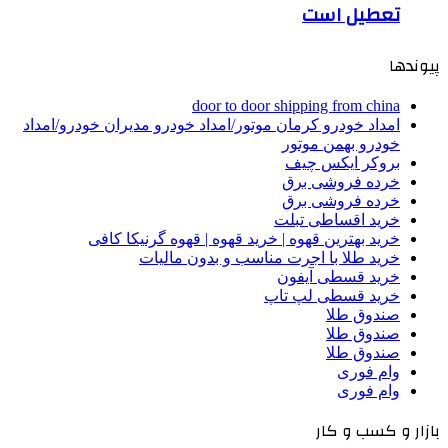
تعطیل است
پیوندها
door to door shipping from china
امداد خودرو کرمان موتور/امداد خودرو مدیران خودرو/امداد
خودرو بهمن موتور
بروکر ایکس چیف
خرده فروشی برق
خرده فروشی برق
خرید اقساطی تبلت
خرید بهترین قهوه | خرید قهوه | قهوه گرنیکا کافی
خرید طلا با اجرت مناسب و بدون مالیات
خرید قسطی آیفون
خرید قسطی لپ تاپ
صندوق طلا
صندوق طلا
صندوق طلا
وام فوری
وام فوری
بازار و کسب و کار