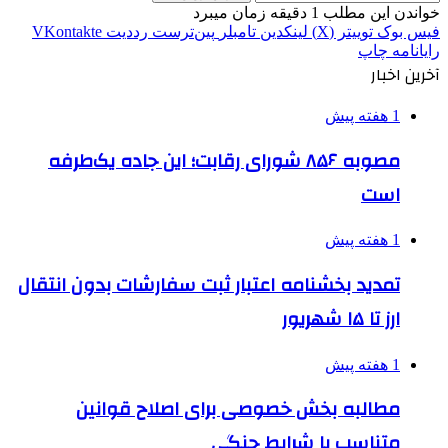
خواندن این مطلب 1 دقیقه زمان میبرد
فیس بوک
توییتر (X)
لینکدین
‫تامبلر
‫پین‌ترست
‫رددیت
‫VKontakte
رایانامه
چاپ
آخرین اخبار
1 هفته پیش
مصوبه ۸۵۶ شورای رقابت؛ این جاده یک‌طرفه
است
1 هفته پیش
تمدید بخشنامه اعتبار ثبت سفارشات بدون انتقال
ارز تا ۱۵ شهریور
1 هفته پیش
مطالبه بخش خصوصی برای اصلاح قوانین
متناسب با شرایط جنگی