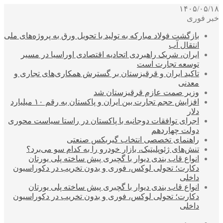
۱۴۰۵/۰۵/۱۸
خبر فوری
بازگشت فولاد مبارکه به تولید با تحویل ورق به پروژه‌های ملی
انتقال آب
ایران، شریک راهبردی اتحادیه اقتصادی اوراسیا در مسیر
توسعه تجارت است
تاکید ایران و قرقیزستان بر گسترش همکاری‌های تجاری و
معدنی
وزیر صمت عازم قرقیزستان شد
افزایش حجم تجارت بین ایران و پاکستان به رقم ۱۰ میلیارد
دلار
اجرای توافقات دوجانبه با پاکستان در راستا سیاست محوری
دولت چهاردهم
راهنمای تخصصی انتخاب گیربکس صنعتی
تنش‌های ژئوپلیتیک، بازار خودرو را به کدام سو می‌برد؟
انواع قاب بندی دیوار با گچبری پیش ساخته پلی یورتان
دکارت؛ تحولی لوکس، فوری و بدون تخریب در دکوراسیون
داخلی
انواع قاب بندی دیوار با گچبری پیش ساخته پلی یورتان
دکارت؛ تحولی لوکس، فوری و بدون تخریب در دکوراسیون
داخلی