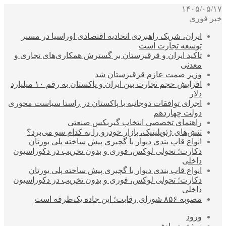
۱۴۰۵/۰۵/۱۷
خبر فوری
ایران، شریک راهبردی اتحادیه اقتصادی اوراسیا در مسیر
توسعه تجارت است
تاکید ایران و قرقیزستان بر گسترش همکاری‌های تجاری و
معدنی
وزیر صمت عازم قرقیزستان شد
افزایش حجم تجارت بین ایران و پاکستان به رقم ۱۰ میلیارد
دلار
اجرای توافقات دوجانبه با پاکستان در راستا سیاست محوری
دولت چهاردهم
راهنمای تخصصی انتخاب گیربکس صنعتی
تنش‌های ژئوپلیتیک، بازار خودرو را به کدام سو می‌برد؟
انواع قاب بندی دیوار با گچبری پیش ساخته پلی یورتان
دکارت؛ تحولی لوکس، فوری و بدون تخریب در دکوراسیون
داخلی
انواع قاب بندی دیوار با گچبری پیش ساخته پلی یورتان
دکارت؛ تحولی لوکس، فوری و بدون تخریب در دکوراسیون
داخلی
مصوبه ۸۵۶ شورای رقابت؛ این جاده یک‌طرفه است
ورود