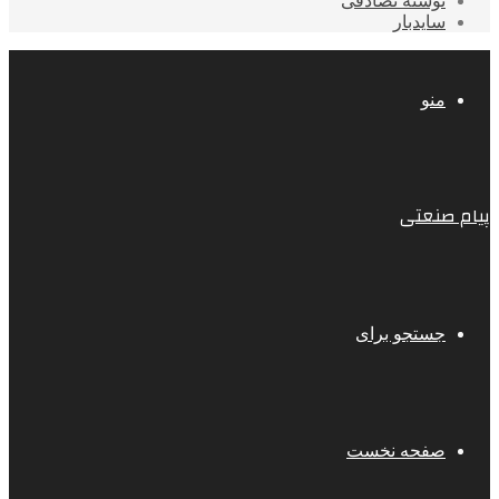
نوشته تصادفی
سایدبار
منو
پیام صنعتی
جستجو برای
صفحه نخست